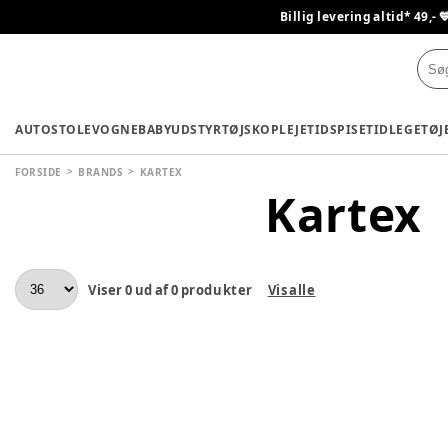
Billig levering altid* 49,- 
AUTOSTOLE
VOGNE
BABYUDSTYR
TØJ
SKO
PLEJETID
SPISETID
LEGETØJ
FORSIDE
BRANDS
KARTEX
Kartex
Viser
0
ud af
0
produkter
Vis alle