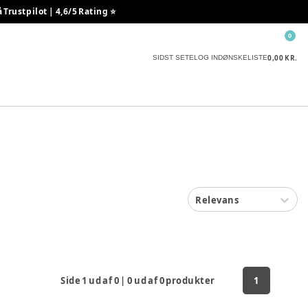
rustpilot | 4,6/5 Rating ⭐️
0
0,00 KR.
SIDST SETE
LOG IND
ØNSKELISTE
Relevans
Side
1
ud af
0
|
0
ud af
0
produkter
1