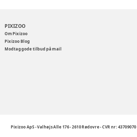
PIXIZOO
Om Pixizoo
Pixizoo Blog
Modtag gode tilbud på mail
Pixizoo ApS
-
Valhøjs Alle 176
-
2610 Rødovre
-
CVR nr: 43709070