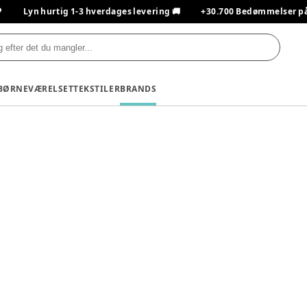

Lyn hurtig 1-3 hverdages levering 🚚
+30.700 Bedømmelser på T
BØRNEVÆRELSET
TEKSTILER
BRANDS