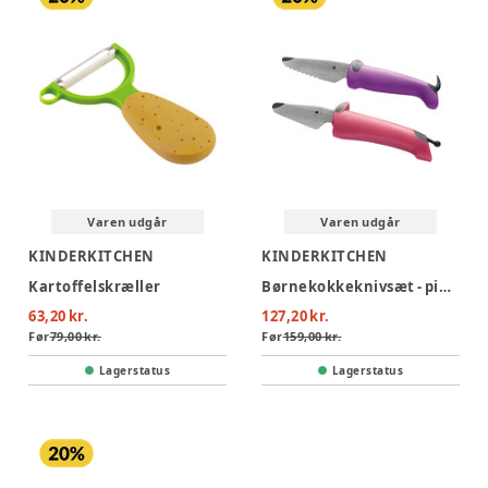
Varen udgår
Varen udgår
KINDERKITCHEN
KINDERKITCHEN
Kartoffelskræller
Børnekokkeknivsæt - pink/lilla
63,20 kr.
127,20 kr.
Før
79,00 kr.
Før
159,00 kr.
Lagerstatus
Lagerstatus