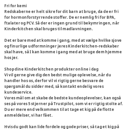
Fri for kemi
Redskaberne er helt sikre for dit barn at bruge, da de er fri
for hormonforstyrrende stoffer. De er nemlig fri for BPA,
ftalater og PCV. Så der er ingen grund til bekymringen, når
Kinderkitchen skal bruges til madlavningen.
Det er bare med at komme i gang, med at vælge hvilke sjove
og finurlige udformninger jeres Kinderkitchen-redskaber
skal have, så I kan komme i gang med at bruge dem hjemme
hos jer.
Shop dine Kinderkitchen produkter online i dag
Vi vil gerne give dig den bedst mulige oplevelse, når du
handler hos os, derfor vil vi rigtig gerne besvare de
spørgsmål du sidder med, så kontakt endelig vores
kundeservice.
Vores mål om at skabe de bedste kundeoplevelser, kan også
ses på vores 5 stjerner på Trustpilot, som vi er rigtig stolte af.
Du er mere end velkommen til at tage et kig på de flotte
anmeldelser, vi har fået.
Hvis du godt kan lide fordele og gode priser, så tag et kig på