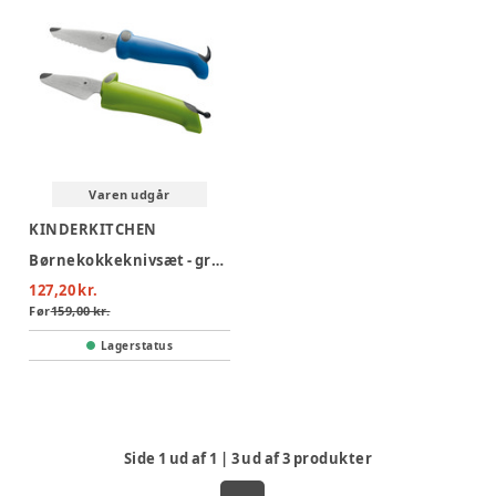
Varen udgår
KINDERKITCHEN
Børnekokkeknivsæt - grøn/blå
127,20 kr.
Før
159,00 kr.
Lagerstatus
Side
1
ud af
1
|
3
ud af
3
produkter