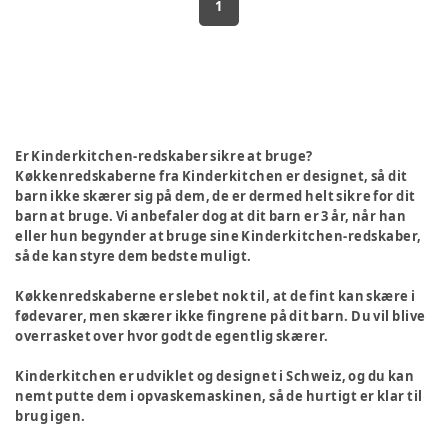
1
Er Kinderkitchen-redskaber sikre at bruge?
Køkkenredskaberne fra Kinderkitchen er designet, så dit
barn ikke skærer sig på dem, de er dermed helt sikre for dit
barn at bruge. Vi anbefaler dog at dit barn er 3 år, når han
eller hun begynder at bruge sine Kinderkitchen-redskaber,
så de kan styre dem bedste muligt.
Køkkenredskaberne er slebet nok til, at de fint kan skære i
fødevarer, men skærer ikke fingrene på dit barn. Du vil blive
overrasket over hvor godt de egentlig skærer.
Kinderkitchen er udviklet og designet i Schweiz, og du kan
nemt putte dem i opvaskemaskinen, så de hurtigt er klar til
brug igen.