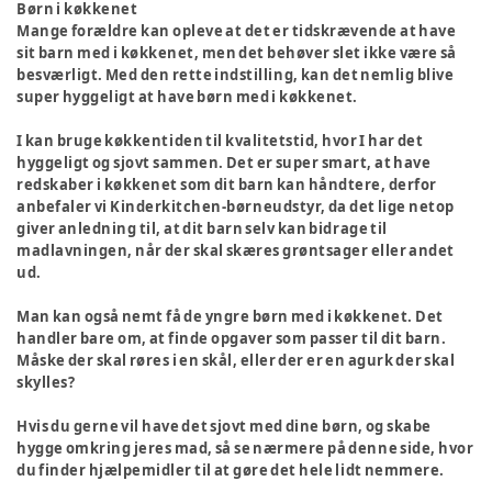
Børn i køkkenet
Mange forældre kan opleve at det er tidskrævende at have
sit barn med i køkkenet, men det behøver slet ikke være så
besværligt. Med den rette indstilling, kan det nemlig blive
super hyggeligt at have børn med i køkkenet.
I kan bruge køkkentiden til kvalitetstid, hvor I har det
hyggeligt og sjovt sammen. Det er super smart, at have
redskaber i køkkenet som dit barn kan håndtere, derfor
anbefaler vi Kinderkitchen-børneudstyr, da det lige netop
giver anledning til, at dit barn selv kan bidrage til
madlavningen, når der skal skæres grøntsager eller andet
ud.
Man kan også nemt få de yngre børn med i køkkenet. Det
handler bare om, at finde opgaver som passer til dit barn.
Måske der skal røres i en skål, eller der er en agurk der skal
skylles?
Hvis du gerne vil have det sjovt med dine børn, og skabe
hygge omkring jeres mad, så se nærmere på denne side, hvor
du finder hjælpemidler til at gøre det hele lidt nemmere.