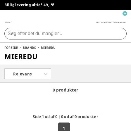
Billig levering altid* 49,- 💙
0
0,00 KR.
MENU
LOG IND
ØNSKELISTE
FORSIDE
BRANDS
MIEREDU
MIEREDU
Relevans
0 produkter
Side
1
ud af
0
|
0
ud af
0
produkter
1