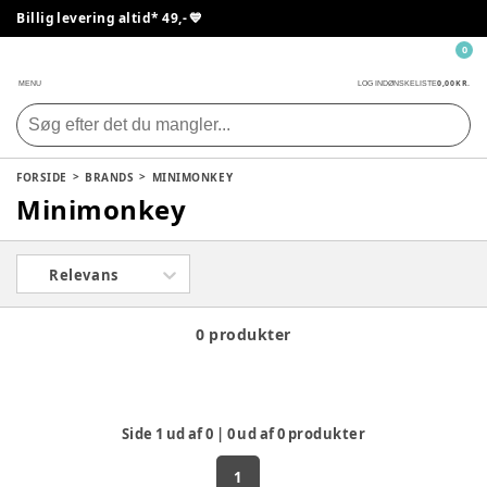
Billig levering altid* 49,- 💙
0
0,00 KR.
MENU
LOG IND
ØNSKELISTE
FORSIDE
BRANDS
MINIMONKEY
Minimonkey
Relevans
0 produkter
Side
1
ud af
0
|
0
ud af
0
produkter
1