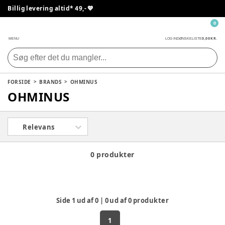
Billig levering altid* 49,- 💙
0
0,00 KR.
MENU
LOG IND
ØNSKELISTE
FORSIDE
BRANDS
OHMINUS
OHMINUS
Relevans
0 produkter
Side
1
ud af
0
|
0
ud af
0
produkter
1