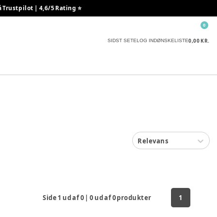
rustpilot | 4,6/5 Rating ⭐️
0
0,00 KR.
SIDST SETE
LOG IND
ØNSKELISTE
Relevans
Side
1
ud af
0
|
0
ud af
0
produkter
1