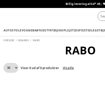
Billig levering altid* 49,- 
AUTOSTOLE
VOGNE
BABYUDSTYR
TØJ
SKO
PLEJETID
SPISETID
LEGETØJ
FORSIDE
BRANDS
RABO
RABO
Viser
0
ud af
0
produkter
Vis alle