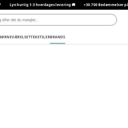

Lyn hurtig 1-3 hverdages levering 🚚
+30.700 Bedømmelser på T
BØRNEVÆRELSET
TEKSTILER
BRANDS