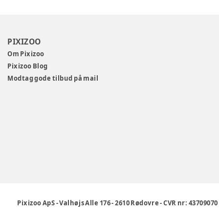
PIXIZOO
Om Pixizoo
Pixizoo Blog
Modtag gode tilbud på mail
Pixizoo ApS
-
Valhøjs Alle 176
-
2610 Rødovre
-
CVR nr: 43709070