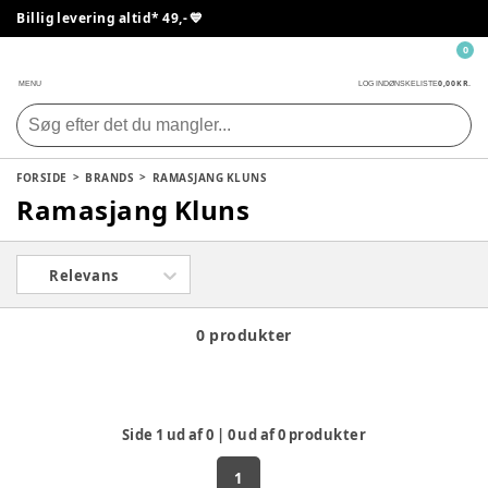
Billig levering altid* 49,- 💙
0
0,00 KR.
MENU
LOG IND
ØNSKELISTE
FORSIDE
BRANDS
RAMASJANG KLUNS
Ramasjang Kluns
Relevans
0 produkter
Side
1
ud af
0
|
0
ud af
0
produkter
1