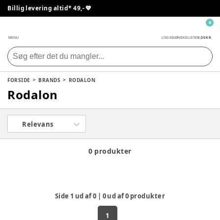
Billig levering altid* 49,- 💙
0
0,00 KR.
MENU
LOG IND
ØNSKELISTE
FORSIDE
BRANDS
RODALON
Rodalon
Relevans
0 produkter
Side
1
ud af
0
|
0
ud af
0
produkter
1