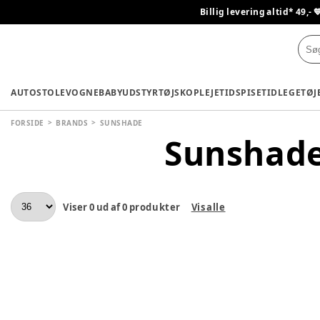
Billig levering altid* 49,- 
AUTOSTOLE
VOGNE
BABYUDSTYR
TØJ
SKO
PLEJETID
SPISETID
LEGETØJ
FORSIDE
BRANDS
SUNSHADE
Sunshad
Viser
0
ud af
0
produkter
Vis alle