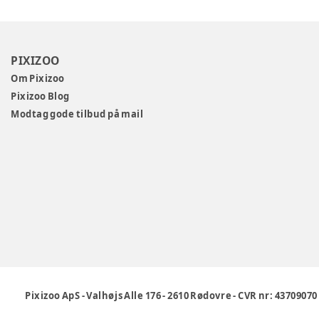
PIXIZOO
Om Pixizoo
Pixizoo Blog
Modtag gode tilbud på mail
Pixizoo ApS
-
Valhøjs Alle 176
-
2610 Rødovre
-
CVR nr: 43709070