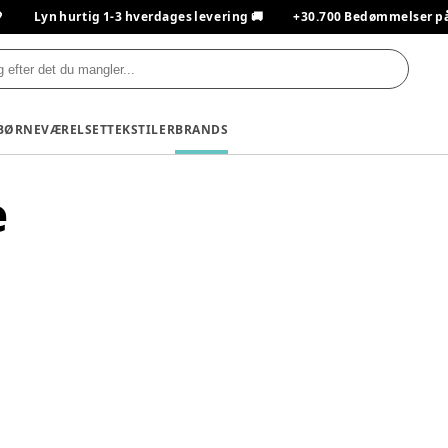

Lyn hurtig 1-3 hverdages levering 🚚
+30.700 Bedømmelser på T
BØRNEVÆRELSET
TEKSTILER
BRANDS
e