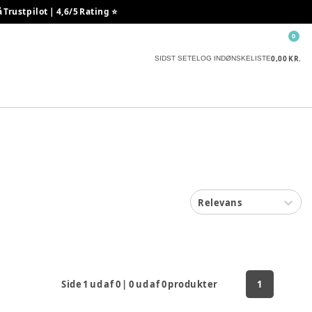
rustpilot | 4,6/5 Rating ⭐️
0
0,00 KR.
SIDST SETE
LOG IND
ØNSKELISTE
Relevans
Side
1
ud af
0
|
0
ud af
0
produkter
1