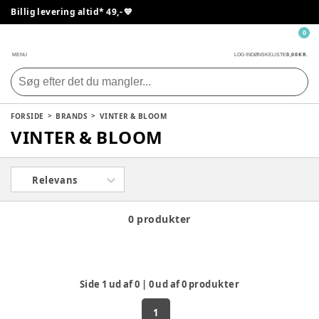
Billig levering altid* 49,- 💙
0
0,00 KR.
MENU
LOG IND
ØNSKELISTE
FORSIDE
BRANDS
VINTER & BLOOM
VINTER & BLOOM
Relevans
0 produkter
Side
1
ud af
0
|
0
ud af
0
produkter
1