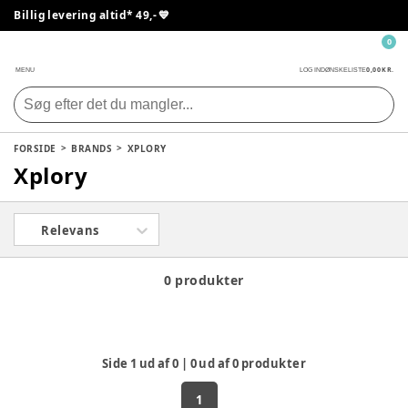
Billig levering altid* 49,- 💙
0
0,00 KR.
MENU
LOG IND
ØNSKELISTE
FORSIDE
BRANDS
XPLORY
Xplory
Relevans
0 produkter
Side
1
ud af
0
|
0
ud af
0
produkter
1