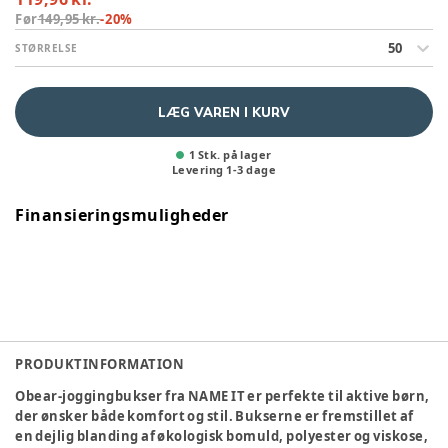
Før
149,95 kr.
-
20
%
50
STØRRELSE
LÆG VAREN I KURV
1 Stk. på lager
Levering
1
-
3
dage
Finansieringsmuligheder
PRODUKTINFORMATION
Obear-joggingbukser fra NAME IT er perfekte til aktive børn,
der ønsker både komfort og stil. Bukserne er fremstillet af
en dejlig blanding af økologisk bomuld, polyester og viskose,