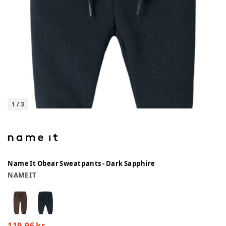
1
/
3
Name It Obear Sweatpants - Dark Sapphire
NAME IT
119,96 kr.