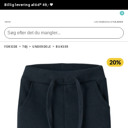
Billig levering altid* 49,- 💙
0
0,00 KR.
MENU
LOG IND
ØNSKELISTE
FORSIDE
TØJ
UNDERDELE
BUKSER