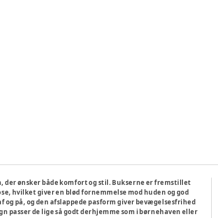
, der ønsker både komfort og stil. Bukserne er fremstillet
skose, hvilket giver en blød fornemmelse mod huden og god
f og på, og den afslappede pasform giver bevægelsesfrihed
ign passer de lige så godt derhjemme som i børnehaven eller