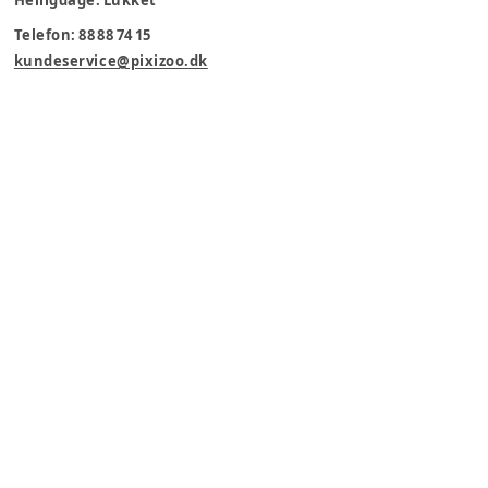
Helligdage: Lukket
Telefon: 88 88 74 15
kundeservice@pixizoo.dk