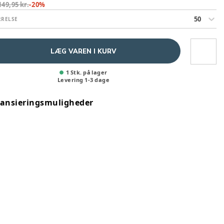
149,95 kr.
-
20
%
50
RRELSE
LÆG VAREN I KURV
1 Stk. på lager
Levering
1
-
3
dage
nansieringsmuligheder