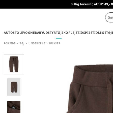
Billig levering altid* 49,- 
AUTOSTOLE
VOGNE
BABYUDSTYR
TØJ
SKO
PLEJETID
SPISETID
LEGETØJ
FORSIDE
TØJ
UNDERDELE
BUKSER