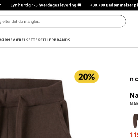

Lyn hurtig 1-3 hverdages levering 🚚
+30.700 Bedømmelser på T
BØRNEVÆRELSET
TEKSTILER
BRANDS
Na
NAM
11