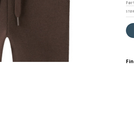
Før
STØ
Fi