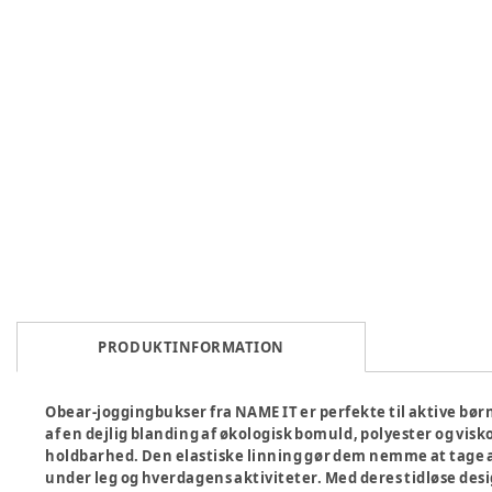
PRODUKTINFORMATION
Obear-joggingbukser fra NAME IT er perfekte til aktive børn
af en dejlig blanding af økologisk bomuld, polyester og vi
holdbarhed. Den elastiske linning gør dem nemme at tage a
under leg og hverdagens aktiviteter. Med deres tidløse des