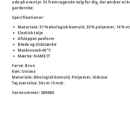
ude på eventyr. Et fremragende valg for dig, der ønsker at
garderobe.
Specifikationer:
Materiale: 51 % økologisk bomuld, 35 % polyester, 14 % v
Elastisk talje
Afslappet pasform
Bløde og slidstærke
Maskinvask 40 °C
Mærke: NAME IT
Farve
:
Brun
Køn
:
Unisex
Materiale
:
Økologisk bomuld, Polyester, Viskose
Tøj størrelse
:
50 cm / 0 mdr.
Varenummer:
386086