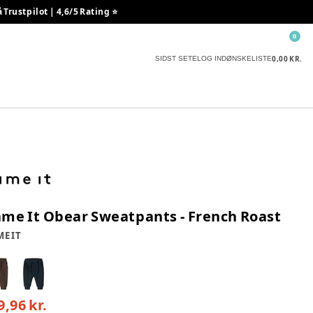
rustpilot | 4,6/5 Rating ⭐️
0
0,00 KR.
SIDST SETE
LOG IND
ØNSKELISTE
me It Obear Sweatpants - French Roast
E IT
9,96 kr.