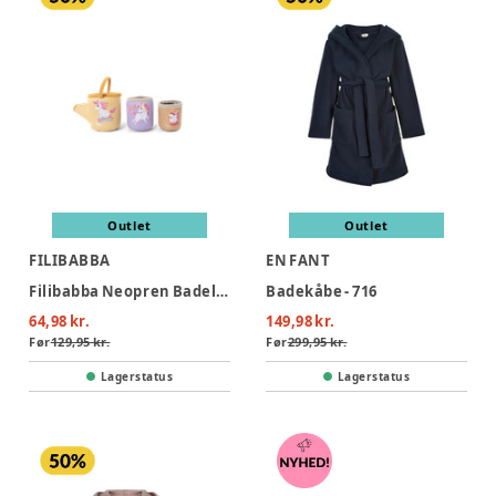
Outlet
Outlet
FILIBABBA
EN FANT
Filibabba Neopren Badelegetøj - Unicorn-kopper
Badekåbe - 716
64,98 kr.
149,98 kr.
Før
129,95 kr.
Før
299,95 kr.
Lagerstatus
Lagerstatus