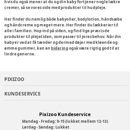
hvis du også mener at du og din baby fortjener nogle lækre
cremer, så se vores side med produkter til hudpleje.
Her finder du nemlig både babyolier, bodylotion, håndsæbe
og håndcreme og meget mere. Her finder du lækkerier til
alle i familien. Hop ind på siden, og find lige præcis de
produkter til plejetiden, som passer til jeres behov. Når din
baby er ved at få tænder og dermed døjer med kløende og
ømme gummer, kan en
bidering
også være rigtig god til at
lindre generne.
PIXIZOO
KUNDESERVICE
Pixizoo Kundeservice
Mandag - Fredag: 9-15 (lukket mellem 12-13)
Lørdag - Søndag: Lukket