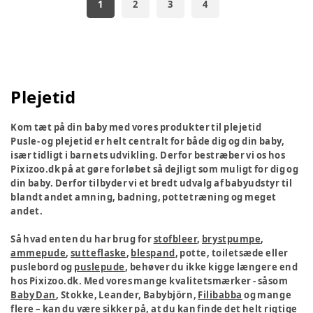
1
2
3
4
Plejetid
Kom tæt på din baby med vores produkter til plejetid
Pusle- og plejetid er helt centralt for både dig og din baby,
især tidligt i barnets udvikling. Derfor bestræber vi os hos
Pixizoo.dk på at gøre forløbet så dejligt som muligt for dig og
din baby. Derfor tilbyder vi et bredt udvalg af babyudstyr til
blandt andet amning, badning, pottetræning og meget
andet.
Så hvad enten du har brug for
stofbleer
,
brystpumpe
,
ammepude
,
sutteflaske
,
blespand
, potte, toiletsæde eller
puslebord og
puslepude
, behøver du ikke kigge længere end
hos Pixizoo.dk. Med vores mange kvalitetsmærker - såsom
Baby Dan
, Stokke, Leander, Babybjörn,
Filibabba
og mange
flere – kan du være sikker på, at du kan finde det helt rigtige