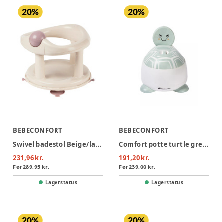
BEBECONFORT
BEBECONFORT
Swivel badestol Beige/lavender
Comfort potte turtle green
231,96 kr.
191,20 kr.
Før
289,95 kr.
Før
239,00 kr.
Lagerstatus
Lagerstatus