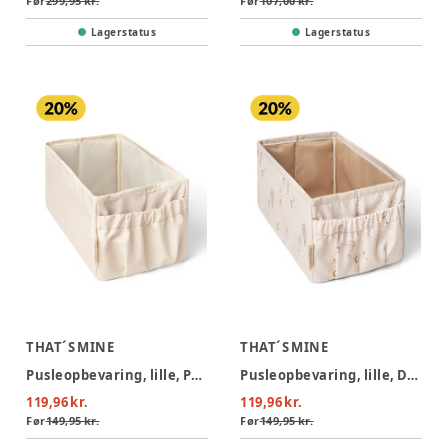
Før
299,95 kr.
Før
107,00 kr.
Lagerstatus
Lagerstatus
THAT´S MINE
THAT´S MINE
Pusleopbevaring, lille, Peyote
Pusleopbevaring, lille, Dreamily
119,96 kr.
119,96 kr.
Før
149,95 kr.
Før
149,95 kr.