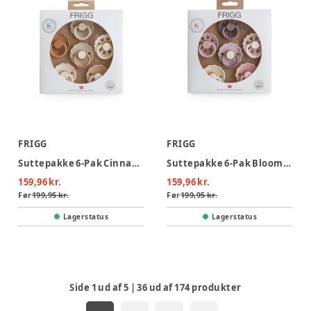
FRIGG
FRIGG
Suttepakke 6-Pak Cinnamon Charm Latex Str. 2
Suttepakke 6-Pak Blooming Love Latex Str. 2
159,96 kr.
159,96 kr.
Før
199,95 kr.
Før
199,95 kr.
Lagerstatus
Lagerstatus
Side
1
ud af
5
|
36
ud af
174
produkter