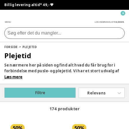
Billig levering altid* 49,- 💙
0
0,00 KR.
MENU
LOG IND
ØNSKELISTE
FORSIDE
PLEJETID
Plejetid
Se nærmere her på siden og find alt hvad du får brug for i
forbindelse med pusle- og plejetid. Vi har et stort udvalg af
alt hvad du har brug for i den første tid efter dit barns
Læs mere
ankomst. Disse produkter kommer fra mange af vores
højtvurderede producenter, så tag et kig på siden, og se om
Filtre
Relevans
du ikke finder det, du skal bruge fra yndlingsbrand.
174 produkter