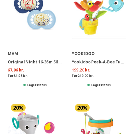
MAM
YOOKIDOO
Original Night 16-36m Silk 2-pk V Blue
Yookidoo Peek-A-Bee Tub Flower
67,96 kr.
199,20 kr.
Før
84,95 kr.
Før
249,00 kr.
Lagerstatus
Lagerstatus