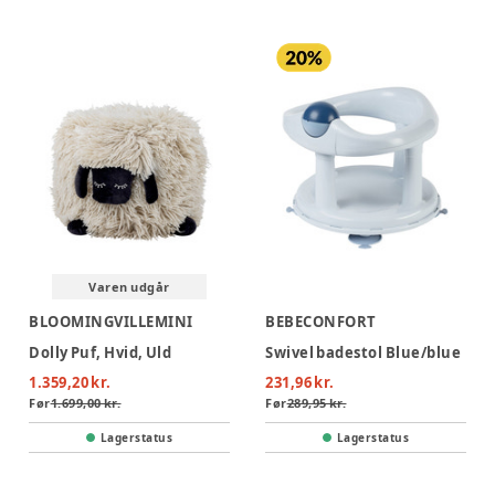
Varen udgår
BLOOMINGVILLEMINI
BEBECONFORT
Dolly Puf, Hvid, Uld
Swivel badestol Blue/blue
1.359,20 kr.
231,96 kr.
Før
1.699,00 kr.
Før
289,95 kr.
Lagerstatus
Lagerstatus