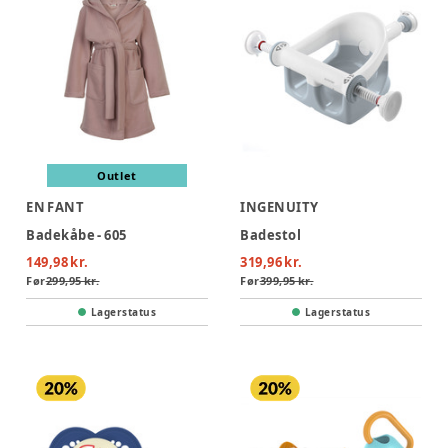
Outlet
EN FANT
INGENUITY
Badekåbe - 605
Badestol
149,98 kr.
319,96 kr.
Før
299,95 kr.
Før
399,95 kr.
Lagerstatus
Lagerstatus