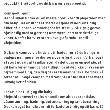
produkt til netop dig og dit barn og jeres plejetid.
Kom godt i gang
Her på siden finder du en masse produkter til plejetiden med
din baby. Det er sundt at starte de gode vaner i en tidlig
alder, så dit barn kommer godt fra start. Vi vil rigtig gerne
hjælpe dig med at gøre det nemmere, at starte de tidlige
vaner. Derfor har vi et stort udvalg af produkter til
plejetiden.
Du kan eksempelvis finde alt til badet her, så du kan gøre
badene nemmere for dig, og sjovere for dit barn. Vi har også
et stort udvalg af
tandbørster
, da det også er en god ide, at
dit barn får en tandbørste tidligt, for at det ikke bliver en ny
og fremmed ting, den dag der er tænder der skal børstes. Så
forsøg at undgå kampen med tandbørstning ved at se vores
udvalg her på siden.
Forkælelse til dig og din baby
Plejetid behøver ikke kun handle om alt det praktiske,
såsom amning, badning, pottetræning og tandbørstning.
Det kan også handle om lidt forkælelse til dig og dit barn. Så