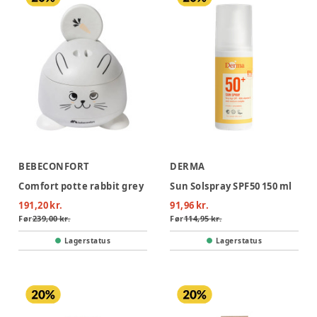
BEBECONFORT
DERMA
Comfort potte rabbit grey
Sun Solspray SPF50 150 ml
191,20 kr.
91,96 kr.
Før
239,00 kr.
Før
114,95 kr.
Lagerstatus
Lagerstatus