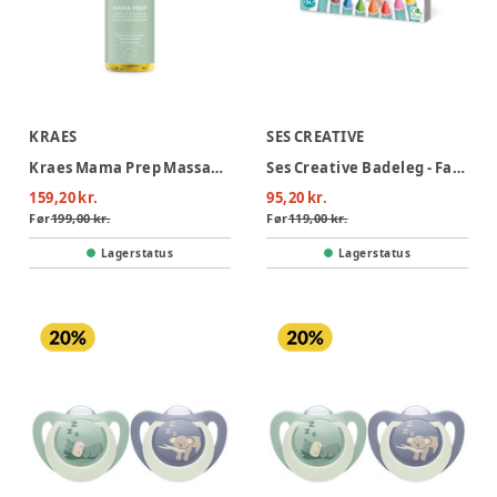
KRAES
SES CREATIVE
Kraes Mama Prep Massageolie
Ses Creative Badeleg - Farvekridt Til Badet
159,20 kr.
95,20 kr.
Før
199,00 kr.
Før
119,00 kr.
Lagerstatus
Lagerstatus