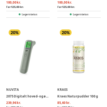
100,00 kr.
100,00 kr.
Før
125,00 kr.
Før
125,00 kr.
Lagerstatus
Lagerstatus
NUVITA
KRAES
2075 Digitalt hoved- og øretermometer
Kraes Naturpudder 100 g
239,96 kr.
85,60 kr.