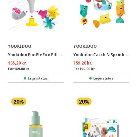
YOOKIDOO
YOOKIDOO
Yookidoo FunEleFun Fill N Sprinkle - Grå
Yookidoo Catch N Sprinkle Fishing Set Og Bucket
135,20 kr.
159,20 kr.
Før
169,00 kr.
Før
199,00 kr.
Lagerstatus
Lagerstatus