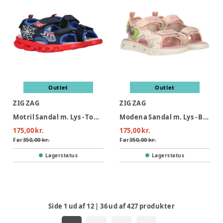
Outlet
Outlet
ZIG ZAG
ZIG ZAG
Motril Sandal m. Lys - Tomato
Modena Sandal m. Lys - Barely Pink
175,00 kr.
175,00 kr.
Før
350,00 kr.
Før
350,00 kr.
Lagerstatus
Lagerstatus
Side
1
ud af
12
|
36
ud af
427
produkter