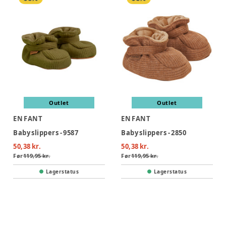
Outlet
Outlet
EN FANT
EN FANT
Baby slippers - 9587
Baby slippers - 2850
50,38 kr.
50,38 kr.
Før
119,95 kr.
Før
119,95 kr.
Lagerstatus
Lagerstatus