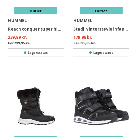
Outlet
Outlet
HUMMEL
HUMMEL
Reach conquer super high tex JR - 2448
Stadil vinterstøvle infant - 2001
239,99 kr.
179,99 kr.
Før
799,95 kr.
Før
599,95 kr.
Lagerstatus
Lagerstatus