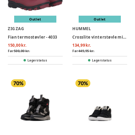
Outlet
Outlet
ZIG ZAG
HUMMEL
Fian termostøvler - 4033
Crosslite vinterstøvle mid infant - 2162
150,00 kr.
134,99 kr.
Før
500,00 kr.
Før
449,95 kr.
Lagerstatus
Lagerstatus