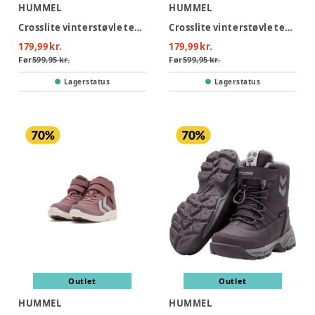
HUMMEL
HUMMEL
Crosslite vinterstøvle tex jr - 2352
Crosslite vinterstøvle tex jr - 7642
179,99 kr.
179,99 kr.
Før
599,95 kr.
Før
599,95 kr.
Lagerstatus
Lagerstatus
Outlet
Outlet
HUMMEL
HUMMEL