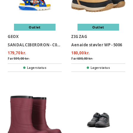
Outlet
Outlet
GEOX
ZIG ZAG
SANDAL CIBERDRON - C0833
Aenaide støvler WP - 5006
179,70 kr.
180,00 kr.
Før
599,00 kr.
Før
600,00 kr.
Lagerstatus
Lagerstatus