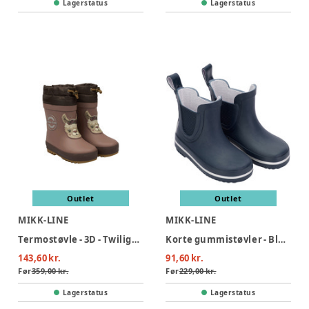
Lagerstatus
Lagerstatus
Outlet
Outlet
MIKK-LINE
MIKK-LINE
Termostøvle - 3D - Twilight mauve
Korte gummistøvler - Blue Nights
143,60 kr.
91,60 kr.
Før
359,00 kr.
Før
229,00 kr.
Lagerstatus
Lagerstatus