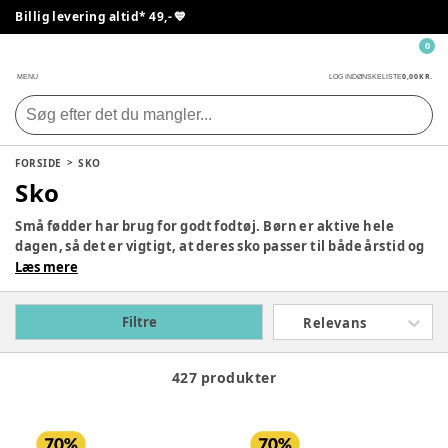
Billig levering altid* 49,- 💙
0
0,00 KR.
MENU
LOG IND
ØNSKELISTE
FORSIDE
SKO
Sko
Små fødder har brug for godt fodtøj. Børn er aktive hele
dagen, så det er vigtigt, at deres sko passer til både årstid og
aktivitet. Uanset om det er til en festlig begivenhed,
Læs mere
skovtur, sne eller regn, finder I det perfekte fodtøj her. Vi har
alt fra vinterstøvler og gummistøvler til sandaler og
Filtre
Relevans
hjemmesko. Med mærker som Bisgaard, Bisgaard og
Skechers er I sikret høj kvalitet til de små fødder.
427 produkter