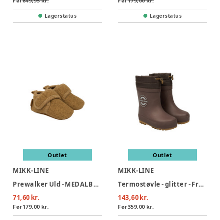
Før
649,95 kr.
Før
179,00 kr.
Lagerstatus
Lagerstatus
Outlet
Outlet
MIKK-LINE
MIKK-LINE
Prewalker Uld - MEDALBRONZ
Termostøvle - glitter - French roast
71,60 kr.
143,60 kr.
Før
179,00 kr.
Før
359,00 kr.