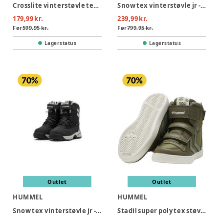
Crosslite vinterstøvle tex jr - 8719
Snow tex vinterstøvle jr - 2412
179,99 kr.
239,99 kr.
Før
599,95 kr.
Før
799,95 kr.
Lagerstatus
Lagerstatus
Outlet
Outlet
HUMMEL
HUMMEL
Snow tex vinterstøvle jr - BLACK
Stadil super poly tex støvle jr - DARK OLIVE