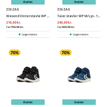
Outlet
Outlet
ZIG ZAG
ZIG ZAG
Wesend Vinterstøvle WP - 1001A
Taier støvler WP M/Lys - 1001
210,00 kr.
240,00 kr.
Før
700,00 kr.
Før
800,00 kr.
Lagerstatus
Lagerstatus
Outlet
Outlet