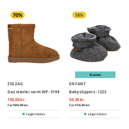
Outlet
ZIG ZAG
EN FANT
Dax støvler varm WP - 5199
Baby slippers - 1223
150,00 kr.
50,38 kr.
Før
500,00 kr.
Før
119,95 kr.
Lagerstatus
Lagerstatus