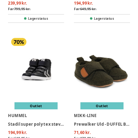
239,99 kr.
194,99 kr.
Før
799,95 kr.
Før
649,95 kr.
Lagerstatus
Lagerstatus
Outlet
Outlet
HUMMEL
MIKK-LINE
Stadil super poly tex støvle jr - 2448
Prewalker Uld - DUFFEL BAG
194,99 kr.
71,60 kr.