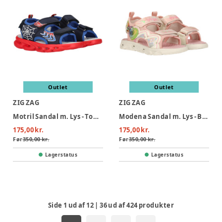
Outlet
Outlet
ZIG ZAG
ZIG ZAG
Motril Sandal m. Lys - Tomato
Modena Sandal m. Lys - Barely Pink
175,00 kr.
175,00 kr.
Før
350,00 kr.
Før
350,00 kr.
Lagerstatus
Lagerstatus
Side
1
ud af
12
|
36
ud af
424
produkter