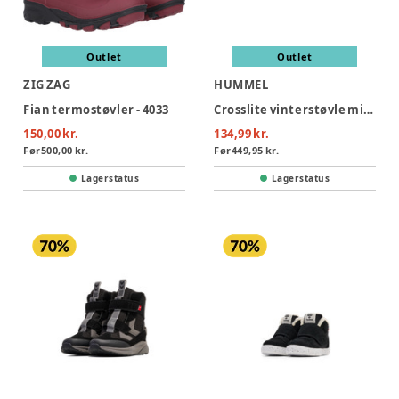
Outlet
Outlet
ZIG ZAG
HUMMEL
Fian termostøvler - 4033
Crosslite vinterstøvle mid infant - 2162
150,00 kr.
134,99 kr.
Før
500,00 kr.
Før
449,95 kr.
Lagerstatus
Lagerstatus