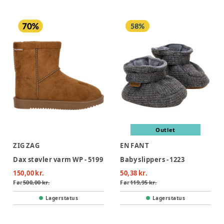
Outlet
ZIG ZAG
EN FANT
Dax støvler varm WP - 5199
Baby slippers - 1223
150,00 kr.
50,38 kr.
Før
500,00 kr.
Før
119,95 kr.
Lagerstatus
Lagerstatus