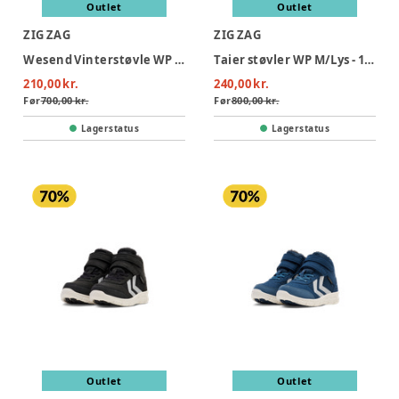
Outlet
Outlet
ZIG ZAG
ZIG ZAG
Wesend Vinterstøvle WP - 1001A
Taier støvler WP M/Lys - 1001
210,00 kr.
240,00 kr.
Før
700,00 kr.
Før
800,00 kr.
Lagerstatus
Lagerstatus
Outlet
Outlet