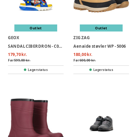
Outlet
Outlet
GEOX
ZIG ZAG
SANDAL CIBERDRON - C0833
Aenaide støvler WP - 5006
179,70 kr.
180,00 kr.
Før
599,00 kr.
Før
600,00 kr.
Lagerstatus
Lagerstatus