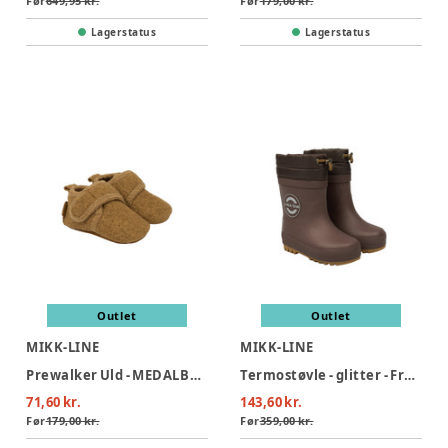
Før
649,95 kr.
Før
179,00 kr.
Lagerstatus
Lagerstatus
Outlet
Outlet
MIKK-LINE
MIKK-LINE
Prewalker Uld - MEDALBRONZ
Termostøvle - glitter - French roast
71,60 kr.
143,60 kr.
Før
179,00 kr.
Før
359,00 kr.