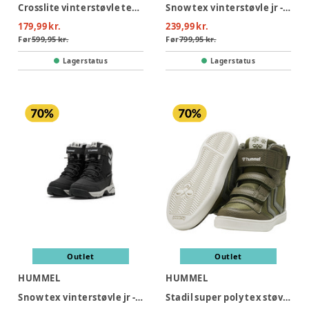
Crosslite vinterstøvle tex jr - 8719
Snow tex vinterstøvle jr - 2412
179,99 kr.
239,99 kr.
Før
599,95 kr.
Før
799,95 kr.
Lagerstatus
Lagerstatus
Outlet
Outlet
HUMMEL
HUMMEL
Snow tex vinterstøvle jr - BLACK
Stadil super poly tex støvle jr - DARK OLIVE