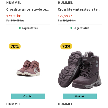
HUMMEL
HUMMEL
Crosslite vinterstøvle tex jr - 2352
Crosslite vinterstøvle tex jr - 7642
179,99 kr.
179,99 kr.
Før
599,95 kr.
Før
599,95 kr.
Lagerstatus
Lagerstatus
Outlet
Outlet
HUMMEL
HUMMEL