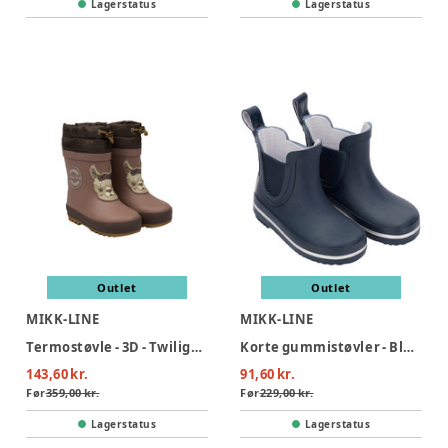
Lagerstatus
Lagerstatus
Outlet
Outlet
MIKK-LINE
MIKK-LINE
Termostøvle - 3D - Twilight mauve
Korte gummistøvler - Blue Nights
143,60 kr.
91,60 kr.
Før
359,00 kr.
Før
229,00 kr.
Lagerstatus
Lagerstatus