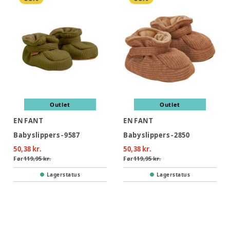
Outlet
Outlet
EN FANT
EN FANT
Baby slippers - 9587
Baby slippers - 2850
50,38 kr.
50,38 kr.
Før
119,95 kr.
Før
119,95 kr.
Lagerstatus
Lagerstatus