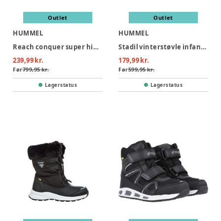
Outlet
Outlet
HUMMEL
HUMMEL
Reach conquer super high tex JR - 2448
Stadil vinterstøvle infant - 2001
239,99 kr.
179,99 kr.
Før
799,95 kr.
Før
599,95 kr.
Lagerstatus
Lagerstatus