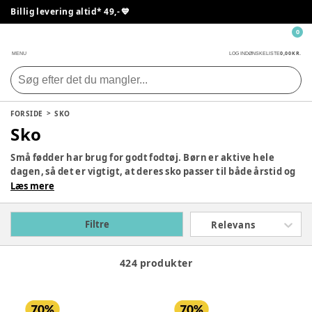
Billig levering altid* 49,- 💙
0
0,00 KR.
MENU
LOG IND
ØNSKELISTE
FORSIDE
SKO
Sko
Små fødder har brug for godt fodtøj. Børn er aktive hele
dagen, så det er vigtigt, at deres sko passer til både årstid og
aktivitet. Uanset om det er til en festlig begivenhed,
Læs mere
skovtur, sne eller regn, finder I det perfekte fodtøj her. Vi har
alt fra vinterstøvler og gummistøvler til sandaler og
Filtre
Relevans
hjemmesko. Med mærker som Bisgaard, Bisgaard og
Skechers er I sikret høj kvalitet til de små fødder.
424 produkter