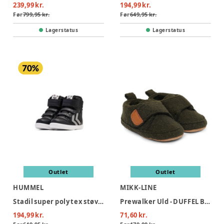
239,99 kr.
194,99 kr.
Før
799,95 kr.
Før
649,95 kr.
Lagerstatus
Lagerstatus
Outlet
Outlet
HUMMEL
MIKK-LINE
Stadil super poly tex støvle jr - 2448
Prewalker Uld - DUFFEL BAG
194,99 kr.
71,60 kr.