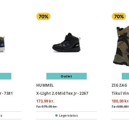
Outlet
HUMMEL
ZIG ZAG
r - 7381
X-LIght 2.0 Mid Tex Jr - 2267
Tikul Vin
173,99 kr.
180,00 kr
Før
579,95 kr.
Før
600,00 
us
Lagerstatus