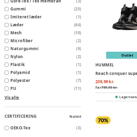
Gore-Tex / Tex membran
(
3
)
Gummi
(
25
)
Imiteret læder
(
1
)
Læder
(
64
)
Mesh
(
10
)
Microfiber
(
2
)
Naturgummi
(
9
)
Outlet
Nylon
(
2
)
Plastik
(
1
)
HUMMEL
Polyamid
(
1
)
Polyester
(
7
)
239,99 kr.
Før
799,95 kr.
PU
(
11
)
Vis alle
Lagerstat
CERTIFICERING
Nulstil
OEKO-Tex
(
3
)