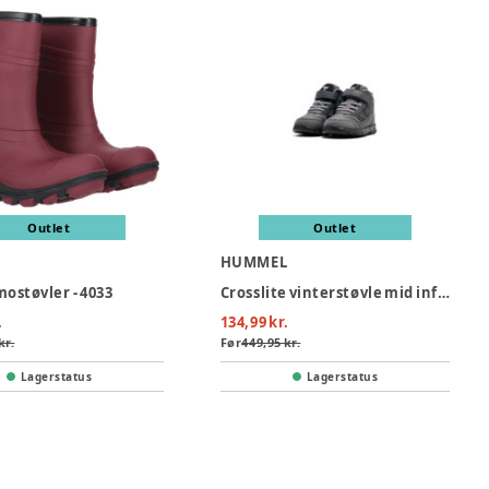
Outlet
Outlet
HUMMEL
mostøvler - 4033
Crosslite vinterstøvle mid infant - 2162
.
134,99 kr.
kr.
Før
449,95 kr.
Lagerstatus
Lagerstatus