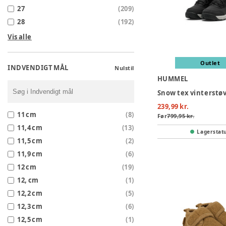
27
(
209
)
28
(
192
)
Vis alle
Outlet
INDVENDIGT MÅL
Nulstil
HUMMEL
239,99 kr.
11 cm
(
8
)
Før
799,95 kr.
11,4 cm
(
13
)
Lagerstat
11,5 cm
(
2
)
11,9 cm
(
6
)
12 cm
(
19
)
12, cm
(
1
)
12,2 cm
(
5
)
12,3 cm
(
6
)
12,5 cm
(
1
)