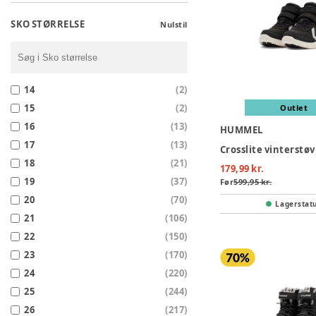
SKO STØRRELSE
Nulstil
14
(
2
)
15
(
2
)
Outlet
16
(
13
)
HUMMEL
17
(
13
)
18
(
21
)
179,99 kr.
19
(
37
)
Før
599,95 kr.
20
(
70
)
Lagerstat
21
(
106
)
22
(
150
)
23
(
170
)
24
(
220
)
25
(
244
)
26
(
217
)