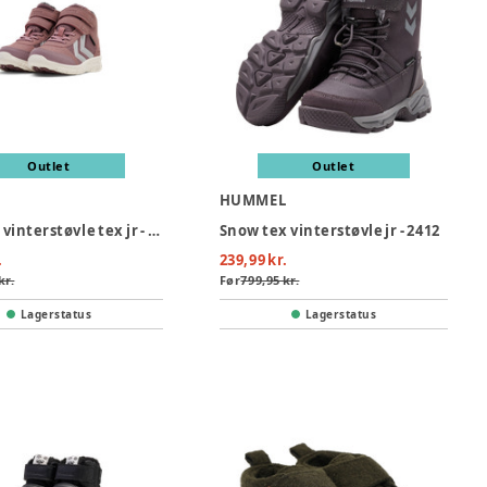
Outlet
Outlet
L
HUMMEL
Crosslite vinterstøvle tex jr - 8719
Snow tex vinterstøvle jr - 2412
.
239,99 kr.
kr.
Før
799,95 kr.
Lagerstatus
Lagerstatus