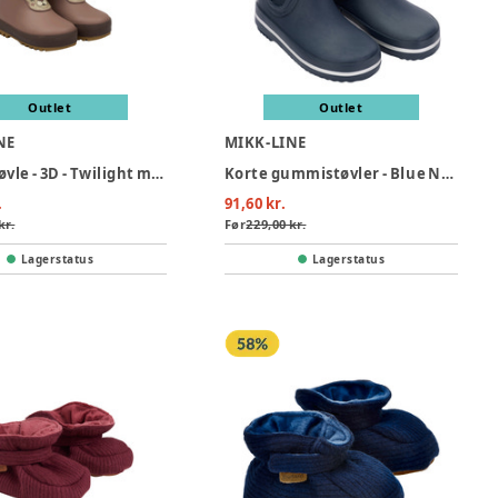
Outlet
Outlet
NE
MIKK-LINE
Termostøvle - 3D - Twilight mauve
Korte gummistøvler - Blue Nights
.
91,60 kr.
kr.
Før
229,00 kr.
Lagerstatus
Lagerstatus