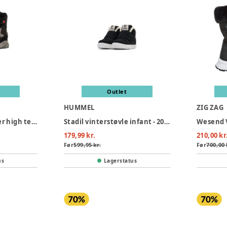
Outlet
HUMMEL
ZIG ZAG
Reach conquer super high tex JR - 2448
Stadil vinterstøvle infant - 2001
179,99 kr.
210,00 kr
Før
599,95 kr.
Før
700,00 
us
Lagerstatus