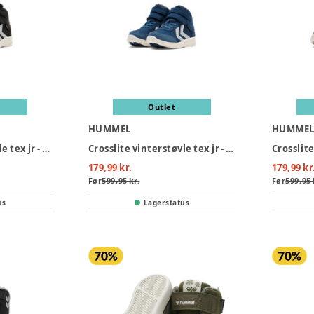
Outlet
HUMMEL
HUMME
Crosslite vinterstøvle tex jr - 2352
Crosslite vinterstøvle tex jr - 7642
179,99 kr.
179,99 kr
Før
599,95 kr.
Før
599,95 
us
Lagerstatus