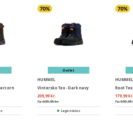
Outlet
HUMMEL
HUMME
percorn
Vintersko Tex - Dark navy
Root Tex 
209,99 kr.
179,99 kr
Før
699,95 kr.
Før
599,95 
us
Lagerstatus