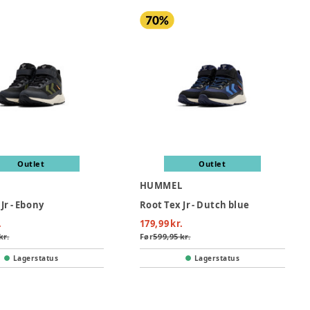
Outlet
Outlet
L
HUMMEL
Jr - Ebony
Root Tex Jr - Dutch blue
.
179,99 kr.
kr.
Før
599,95 kr.
Lagerstatus
Lagerstatus