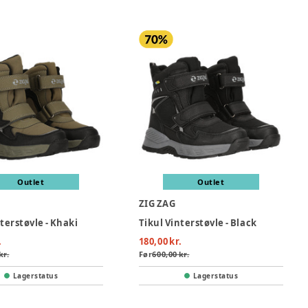
Outlet
Outlet
ZIG ZAG
terstøvle - Khaki
Tikul Vinterstøvle - Black
.
180,00 kr.
kr.
Før
600,00 kr.
Lagerstatus
Lagerstatus