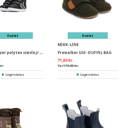
Outlet
Outlet
L
MIKK-LINE
Stadil super poly tex støvle jr - 2448
Prewalker Uld - DUFFEL BAG
.
71,60 kr.
kr.
Før
179,00 kr.
Lagerstatus
Lagerstatus