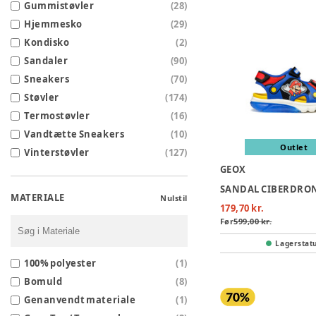
Gummistøvler
(
28
)
Hjemmesko
(
29
)
Kondisko
(
2
)
Sandaler
(
90
)
Sneakers
(
70
)
Støvler
(
174
)
Termostøvler
(
16
)
Vandtætte Sneakers
(
10
)
Outlet
Vinterstøvler
(
127
)
GEOX
SANDAL CIBERDRON 
MATERIALE
Nulstil
179,70 kr.
Før
599,00 kr.
Lagerstat
100% polyester
(
1
)
Bomuld
(
8
)
Genanvendt materiale
(
1
)