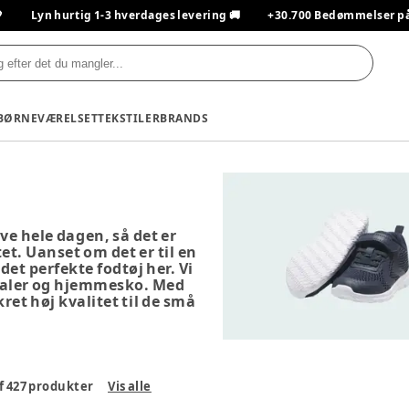

Lyn hurtig 1-3 hverdages levering 🚚
+30.700 Bedømmelser på T
BØRNEVÆRELSET
TEKSTILER
BRANDS
ve hele dagen, så det er
tet. Uanset om det er til en
 det perfekte fodtøj her. Vi
ndaler og hjemmesko. Med
et høj kvalitet til de små
f
427
produkter
Vis alle