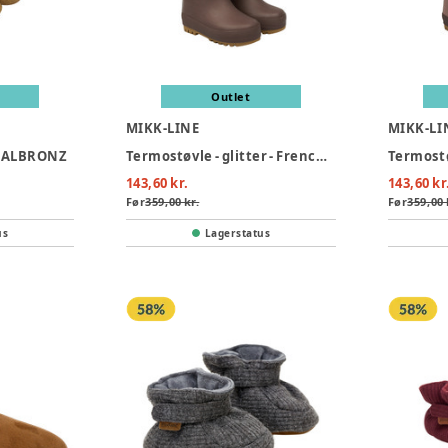
Outlet
MIKK-LINE
MIKK-LI
EDALBRONZ
Termostøvle - glitter - French roast
143,60 kr.
143,60 kr
Før
359,00 kr.
Før
359,00 
us
Lagerstatus