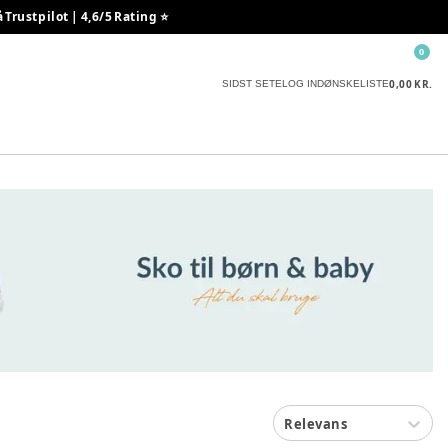
rustpilot | 4,6/5 Rating ⭐️
0
0,00 KR.
SIDST SETE
LOG IND
ØNSKELISTE
Relevans