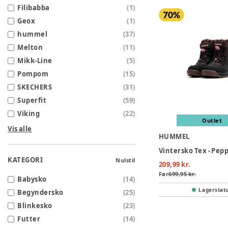
Filibabba
(
1
)
Geox
(
1
)
hummel
(
37
)
Melton
(
11
)
Mikk-Line
(
5
)
Pompom
(
15
)
SKECHERS
(
31
)
Superfit
(
59
)
Viking
(
22
)
Outlet
Vis alle
HUMMEL
Vintersko Tex - Pep
KATEGORI
Nulstil
209,99 kr.
Før
699,95 kr.
Babysko
(
14
)
Lagerstat
Begyndersko
(
25
)
Blinkesko
(
23
)
Futter
(
14
)