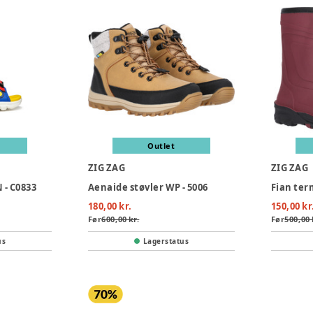
Outlet
ZIG ZAG
ZIG ZAG
- C0833
Aenaide støvler WP - 5006
Fian ter
180,00 kr.
150,00 kr
Før
600,00 kr.
Før
500,00 
us
Lagerstatus