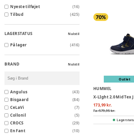
Nyeste tilføjet
(
16
)
Tilbud
(
425
)
LAGERSTATUS
Nulstil
På lager
(
416
)
BRAND
Nulstil
Outlet
HUMMEL
Angulus
(
43
)
X-LIght 2.0 Mid Tex J
Bisgaard
(
84
)
173,99 kr.
CeLaVi
(
7
)
Før
579,95 kr.
Collonil
(
5
)
Lagerstat
CROCS
(
29
)
En Fant
(
10
)