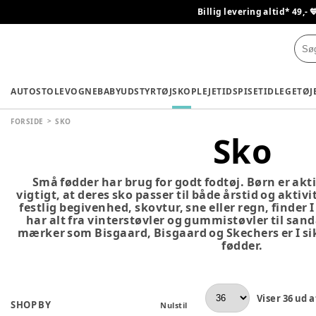
Billig levering altid* 49,- 
AUTOSTOLE
VOGNE
BABYUDSTYR
TØJ
SKO
PLEJETID
SPISETID
LEGETØJ
FORSIDE
SKO
Sko
Små fødder har brug for godt fodtøj. Børn er akti
vigtigt, at deres sko passer til både årstid og aktivi
festlig begivenhed, skovtur, sne eller regn, finder I
har alt fra vinterstøvler og gummistøvler til sa
mærker som Bisgaard, Bisgaard og Skechers er I sikr
fødder.
Viser
36
ud a
SHOP BY
Nulstil