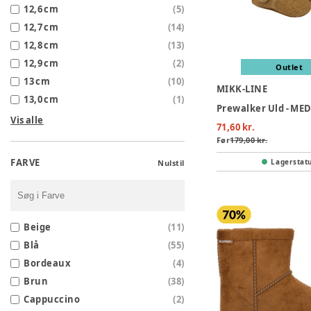
12,6 cm
(
5
)
12,7 cm
(
14
)
12,8 cm
(
13
)
12,9 cm
(
2
)
Outlet
13 cm
(
10
)
MIKK-LINE
13,0 cm
(
1
)
Prewalker Uld - M
Vis alle
71,60 kr.
Før
179,00 kr.
FARVE
Lagerstat
Nulstil
Beige
(
11
)
Blå
(
55
)
Bordeaux
(
4
)
Brun
(
38
)
Cappuccino
(
2
)