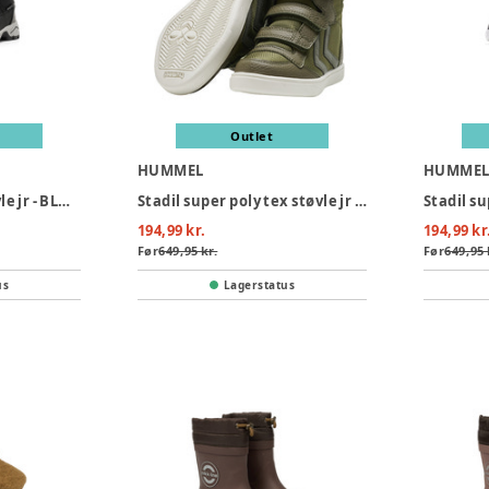
Outlet
HUMMEL
HUMME
Snow tex vinterstøvle jr - BLACK
Stadil super poly tex støvle jr - DARK OLIVE
194,99 kr.
194,99 kr
Før
649,95 kr.
Før
649,95 
us
Lagerstatus