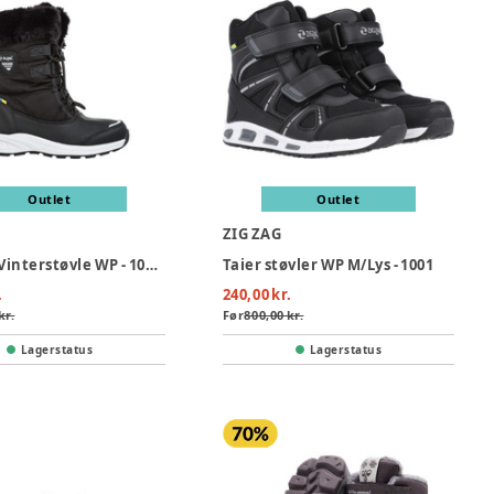
Outlet
Outlet
ZIG ZAG
Wesend Vinterstøvle WP - 1001A
Taier støvler WP M/Lys - 1001
.
240,00 kr.
kr.
Før
800,00 kr.
Lagerstatus
Lagerstatus