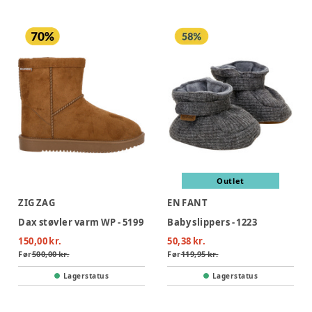
Outlet
ZIG ZAG
EN FANT
Dax støvler varm WP - 5199
Baby slippers - 1223
150,00 kr.
50,38 kr.
Før
500,00 kr.
Før
119,95 kr.
Lagerstatus
Lagerstatus