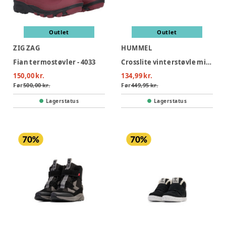
Outlet
Outlet
ZIG ZAG
HUMMEL
Fian termostøvler - 4033
Crosslite vinterstøvle mid infant - 2162
150,00 kr.
134,99 kr.
Før
500,00 kr.
Før
449,95 kr.
Lagerstatus
Lagerstatus