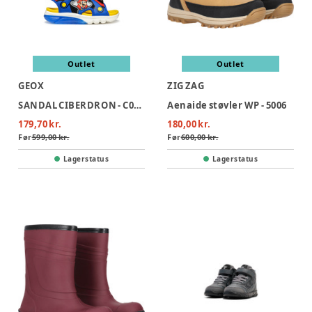
Outlet
Outlet
GEOX
ZIG ZAG
SANDAL CIBERDRON - C0833
Aenaide støvler WP - 5006
179,70 kr.
180,00 kr.
Før
599,00 kr.
Før
600,00 kr.
Lagerstatus
Lagerstatus