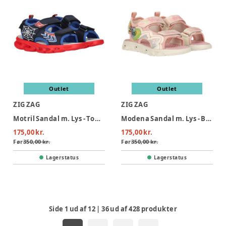
Outlet
Outlet
ZIG ZAG
ZIG ZAG
Motril Sandal m. Lys - Tomato
Modena Sandal m. Lys - Barely Pink
175,00 kr.
175,00 kr.
Før
350,00 kr.
Før
350,00 kr.
Lagerstatus
Lagerstatus
Side
1
ud af
12
|
36
ud af
428
produkter