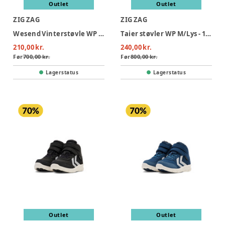
Outlet
Outlet
ZIG ZAG
ZIG ZAG
Wesend Vinterstøvle WP - 1001A
Taier støvler WP M/Lys - 1001
210,00 kr.
240,00 kr.
Før
700,00 kr.
Før
800,00 kr.
Lagerstatus
Lagerstatus
Outlet
Outlet