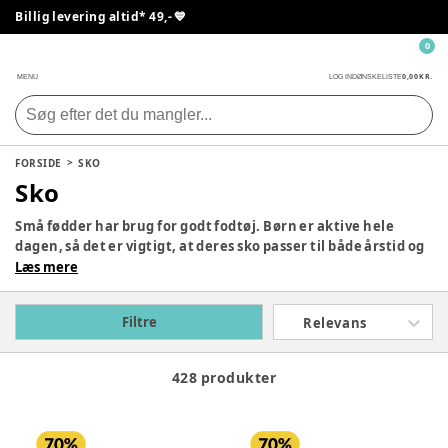
Billig levering altid* 49,- 💙
0
0,00 KR.
MENU
LOG IND
ØNSKELISTE
FORSIDE
SKO
Sko
Små fødder har brug for godt fodtøj. Børn er aktive hele
dagen, så det er vigtigt, at deres sko passer til både årstid og
aktivitet. Uanset om det er til en festlig begivenhed,
Læs mere
skovtur, sne eller regn, finder I det perfekte fodtøj her. Vi har
alt fra vinterstøvler og gummistøvler til sandaler og
Filtre
Relevans
hjemmesko. Med mærker som Bisgaard, Bisgaard og
Skechers er I sikret høj kvalitet til de små fødder.
428 produkter