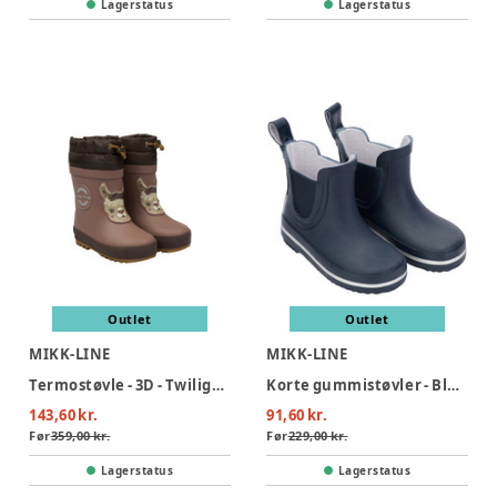
Lagerstatus
Lagerstatus
Outlet
Outlet
MIKK-LINE
MIKK-LINE
Termostøvle - 3D - Twilight mauve
Korte gummistøvler - Blue Nights
143,60 kr.
91,60 kr.
Før
359,00 kr.
Før
229,00 kr.
Lagerstatus
Lagerstatus