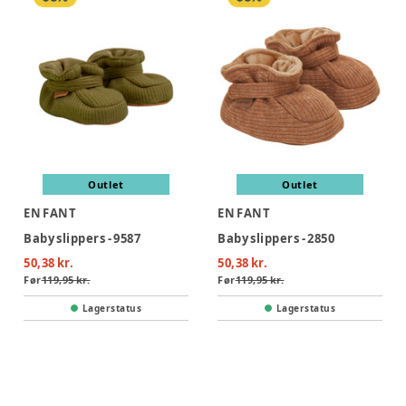
Outlet
Outlet
EN FANT
EN FANT
Baby slippers - 9587
Baby slippers - 2850
50,38 kr.
50,38 kr.
Før
119,95 kr.
Før
119,95 kr.
Lagerstatus
Lagerstatus