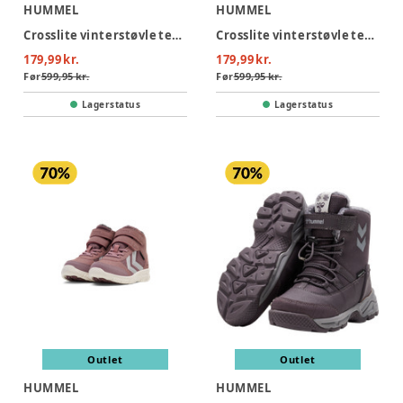
HUMMEL
HUMMEL
Crosslite vinterstøvle tex jr - 2352
Crosslite vinterstøvle tex jr - 7642
179,99 kr.
179,99 kr.
Før
599,95 kr.
Før
599,95 kr.
Lagerstatus
Lagerstatus
Outlet
Outlet
HUMMEL
HUMMEL