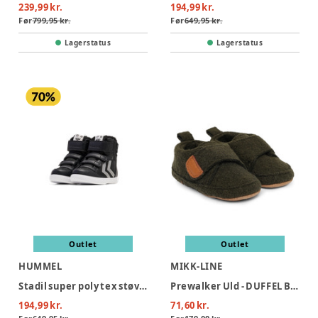
239,99 kr.
194,99 kr.
Før
799,95 kr.
Før
649,95 kr.
Lagerstatus
Lagerstatus
Outlet
Outlet
HUMMEL
MIKK-LINE
Stadil super poly tex støvle jr - 2448
Prewalker Uld - DUFFEL BAG
194,99 kr.
71,60 kr.