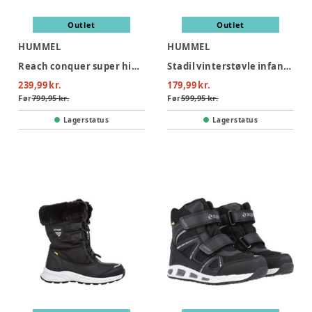
Outlet
Outlet
HUMMEL
HUMMEL
Reach conquer super high tex JR - 2448
Stadil vinterstøvle infant - 2001
239,99 kr.
179,99 kr.
Før
799,95 kr.
Før
599,95 kr.
Lagerstatus
Lagerstatus