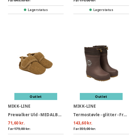
Før
649,95 kr.
Før
179,00 kr.
Lagerstatus
Lagerstatus
Outlet
Outlet
MIKK-LINE
MIKK-LINE
Prewalker Uld - MEDALBRONZ
Termostøvle - glitter - French roast
71,60 kr.
143,60 kr.
Før
179,00 kr.
Før
359,00 kr.