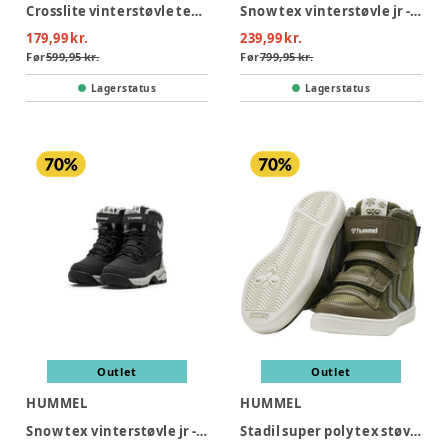
Crosslite vinterstøvle tex jr - 8719
Snow tex vinterstøvle jr - 2412
179,99 kr.
239,99 kr.
Før
599,95 kr.
Før
799,95 kr.
Lagerstatus
Lagerstatus
Outlet
Outlet
HUMMEL
HUMMEL
Snow tex vinterstøvle jr - BLACK
Stadil super poly tex støvle jr - DARK OLIVE