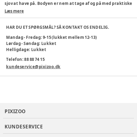
sjov at have på. Bodyen er nem at tage af og på med praktiske
trykknapper. Perfekt til både leg og hvile.
Læs mere
100 % økologisk bomuld
Blødt materiale
HAR DU ET SPØRGSMÅL? SÅ KONTAKT OS ENDELIG.
Sjovt stjernemønster
Praktiske trykknapper
Mandag - Fredag: 9-15 (lukket mellem 12-13)
Maskinvask 30 °C
Lørdag - Søndag: Lukket
Helligdage: Lukket
Velegnet til hverdag og fest
Telefon: 88 88 74 15
Farve
:
Hvid
Materiale
:
Økologisk bomuld
kundeservice@pixizoo.dk
Produktionsland
:
Indien
Tøj størrelse
:
56 cm / 1 mdr.
Varenummer:
383254
PIXIZOO
KUNDESERVICE