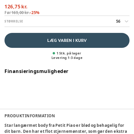
126,75 kr.
Før
169,00 kr.
-
25
%
56
STØRRELSE
LÆG VAREN I KURV
1 Stk. på lager
Levering
1
-
3
dage
Finansieringsmuligheder
PRODUKTINFORMATION
Star langærmet body fra Petit Piao er blød og behagelig for
dit barn. Den har et flot stjernemønster, som gør den ekstra