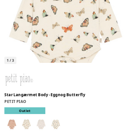
1
/
3
Star Langærmet Body - Eggnog Butterfly
PETIT PIAO
Outlet