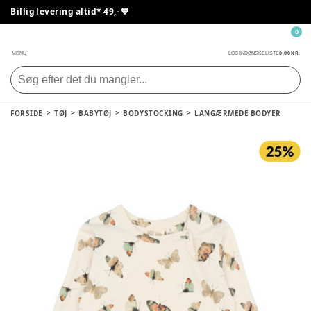
Billig levering altid* 49,- 💙
0
0,00 KR.
MENU
LOG IND
ØNSKELISTE
FORSIDE
TØJ
BABYTØJ
BODYSTOCKING
LANGÆRMEDE BODYER