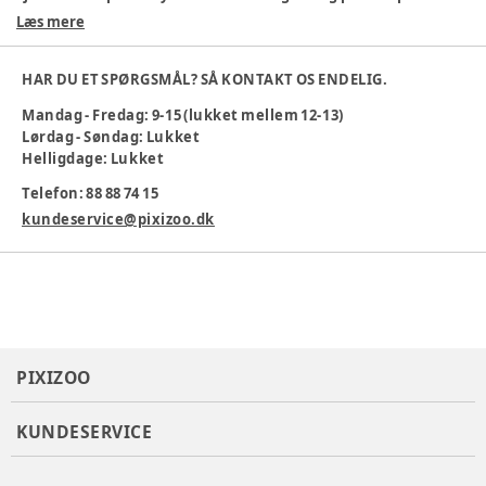
trykknapper. Perfekt til både leg og hvile.
Læs mere
100 % økologisk bomuld
Blødt materiale
HAR DU ET SPØRGSMÅL? SÅ KONTAKT OS ENDELIG.
Sjovt stjernemønster
Praktiske trykknapper
Mandag - Fredag: 9-15 (lukket mellem 12-13)
Maskinvask 30 °C
Lørdag - Søndag: Lukket
Helligdage: Lukket
Velegnet til hverdag og fest
Telefon: 88 88 74 15
Farve
:
Beige
Materiale
:
Økologisk bomuld
kundeservice@pixizoo.dk
Produktionsland
:
Indien
Tøj størrelse
:
68 cm / 6 mdr.
Varenummer:
383254
PIXIZOO
KUNDESERVICE