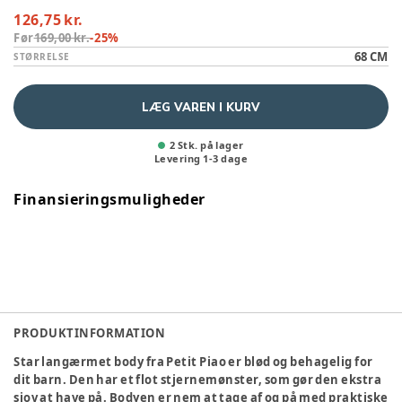
126,75 kr.
Før
169,00 kr.
-
25
%
68 CM
STØRRELSE
LÆG VAREN I KURV
2 Stk. på lager
Levering
1
-
3
dage
Finansieringsmuligheder
PRODUKTINFORMATION
Star langærmet body fra Petit Piao er blød og behagelig for
dit barn. Den har et flot stjernemønster, som gør den ekstra
sjov at have på. Bodyen er nem at tage af og på med praktiske