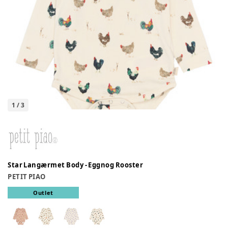
1
/
3
Star Langærmet Body - Eggnog Rooster
PETIT PIAO
Outlet