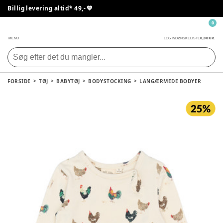
Billig levering altid* 49,- 💙
0
0,00 KR.
MENU
LOG IND
ØNSKELISTE
FORSIDE
TØJ
BABYTØJ
BODYSTOCKING
LANGÆRMEDE BODYER