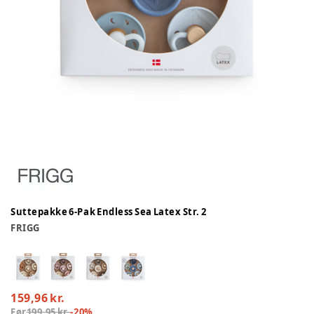
Suttepakke 6-Pak Endless Sea Latex Str. 2
FRIGG
159,96 kr.
Før
199,95 kr.
-
20
%