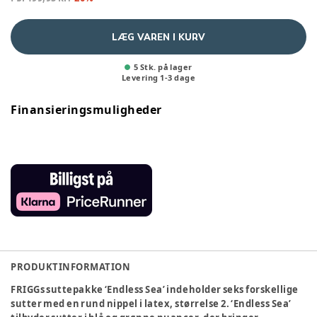
LÆG VAREN I KURV
5 Stk. på lager
Levering
1
-
3
dage
Finansieringsmuligheder
PRODUKTINFORMATION
FRIGGs suttepakke ‘Endless Sea’ indeholder seks forskellige
sutter med en rund nippel i latex, størrelse 2. ‘Endless Sea’