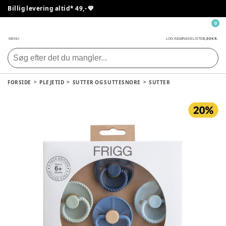
Billig levering altid* 49,- 💙
0
0,00 KR.
MENU
LOG IND
ØNSKELISTE
FORSIDE
PLEJETID
SUTTER OG SUTTESNORE
SUTTER