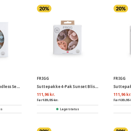
FRIGG
FRIGG
Suttepakke 6-Pak Endless Sea Latex Str. 1
Suttepakke 4-Pak Sunset Bliss Latex Str. 1
111,96 kr.
111,96 kr
Før
139,95 kr.
Før
139,95 
us
Lagerstatus