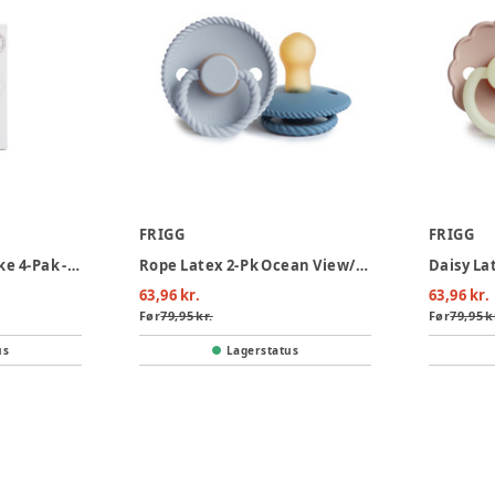
FRIGG
FRIGG
Begynder Suttepakke 4-Pak - Blush
Rope Latex 2-Pk Ocean View/Powder Blue str 1
63,96 kr.
63,96 kr.
Før
79,95 kr.
Før
79,95 k
us
Lagerstatus