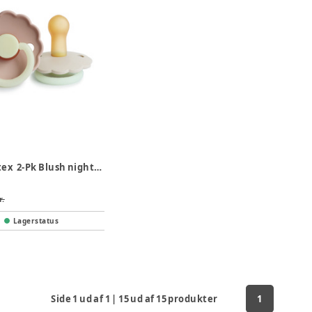
Daisy Latex 2-Pk Blush night/Cream night str 2
r.
Lagerstatus
Side
1
ud af
1
|
15
ud af
15
produkter
1