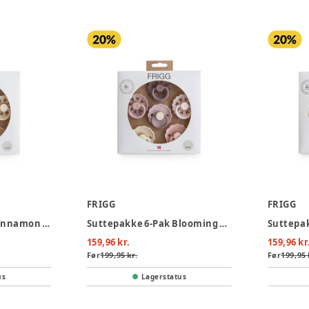
FRIGG
FRIGG
Suttepakke 6-Pak Cinnamon Charm Latex Str. 2
Suttepakke 6-Pak Blooming Love Latex Str. 2
159,96 kr.
159,96 kr
Før
199,95 kr.
Før
199,95 
us
Lagerstatus