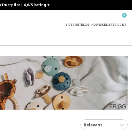
rustpilot | 4,6/5 Rating ⭐️
0
0,00 KR.
SIDST SETE
LOG IND
ØNSKELISTE
Relevans