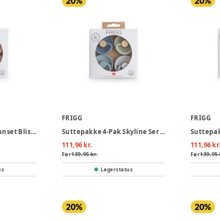
FRIGG
FRIGG
Suttepakke 4-Pak Sunset Bliss Latex Str. 2
Suttepakke 4-Pak Skyline Serenity Latex Str. 2
111,96 kr.
111,96 kr
Før
139,95 kr.
Før
139,95 
us
Lagerstatus