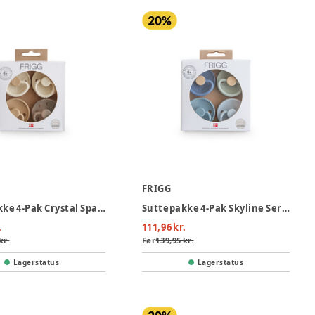
FRIGG
Suttepakke 4-Pak Crystal Sparkle Silikone Str. 2
Suttepakke 4-Pak Skyline Serenity Silikone Str. 2
.
111,96 kr.
kr.
Før
139,95 kr.
Lagerstatus
Lagerstatus