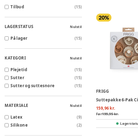
Tilbud
(
15
)
LAGERSTATUS
Nulstil
På lager
(
15
)
KATEGORI
Nulstil
Plejetid
(
15
)
Sutter
(
15
)
Sutter og suttesnore
(
15
)
FRIGG
MATERIALE
Nulstil
159,96 kr.
Før
199,95 kr.
Latex
(
9
)
Lagerstat
Silikone
(
2
)