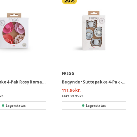
FRIGG
Suttepakke 4-Pak Rosy Romance Latex Str. 2
Begynder Suttepakke 4-Pak - Powder Blue
.
111,96 kr.
kr.
Før
139,95 kr.
Lagerstatus
Lagerstatus