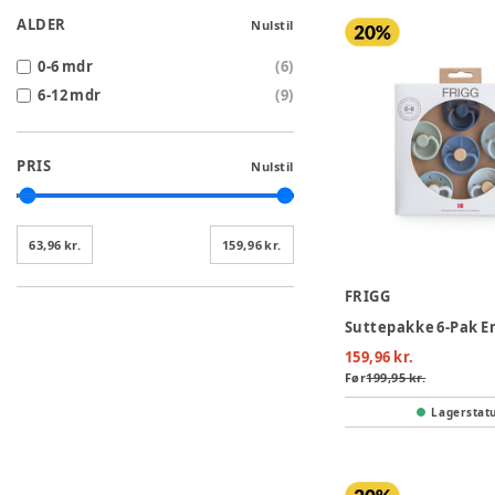
ALDER
Nulstil
0-6 mdr
(
6
)
6-12 mdr
(
9
)
PRIS
Nulstil
63,96 kr.
159,96 kr.
FRIGG
159,96 kr.
Før
199,95 kr.
Lagerstat