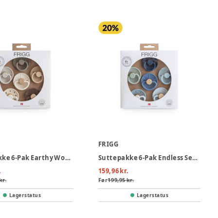
FRIGG
Suttepakke 6-Pak Earthy Wonder Latex Str. 2
Suttepakke 6-Pak Endless Sea Latex Str. 2
.
159,96 kr.
kr.
Før
199,95 kr.
Lagerstatus
Lagerstatus