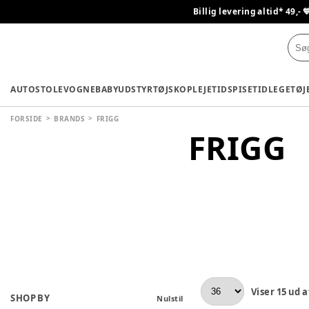
Billig levering altid* 49,- 
AUTOSTOLE
VOGNE
BABYUDSTYR
TØJ
SKO
PLEJETID
SPISETID
LEGETØJ
FORSIDE
BRANDS
FRIGG
FRIGG
Viser
15
ud a
SHOP BY
Nulstil