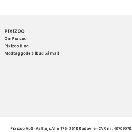
PIXIZOO
Om Pixizoo
Pixizoo Blog
Modtag gode tilbud på mail
Pixizoo ApS
-
Valhøjs Alle 176
-
2610 Rødovre
-
CVR nr: 43709070