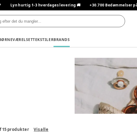

Lyn hurtig 1-3 hverdages levering 🚚
+30.700 Bedømmelser på T
BØRNEVÆRELSET
TEKSTILER
BRANDS
f
15
produkter
Vis alle