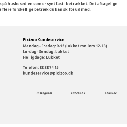
 på huskesedlen som er syet fast i betrækket. Det aftagelige
 flere forskellige betræk du kan skifte ud med.
Pixizoo Kundeservice
Mandag - Fredag: 9-15 (lukket mellem 12-13)
Lørdag - Søndag: Lukket
Helligdage: Lukket
Telefon: 88 88 74 15
kundeservice@pixizoo.dk
Instagram
Facebook
Youtube