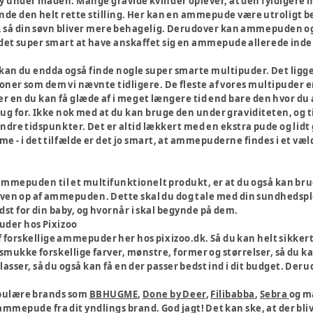
baby under maden. Mange gravide kvinder oplever, at den fyldigere
 finde den helt rette stilling. Her kan en ammepude være utroli
så din søvn bliver mere behagelig. Derudover kan ammepuden også 
r det super smart at have anskaffet sig en ammepude allerede inden
kan du endda også finde nogle super smarte multipuder. Det ligge
ktioner som dem vi nævnte tidligere. De fleste af vores multipuder
t er en du kan få glæde af i meget længere tid end bare den hvor du
ug for. Ikke nok med at du kan bruge den under graviditeten, og ti
dre tidspunkter. Det er altid lækkert med en ekstra pude og lidt go
- i det tilfælde er det jo smart, at ammepuderne findes i et væld
ammepuden til et multifunktionelt produkt, er at du også kan brug
en op af ammepuden. Dette skal du dog tale med din sundhedsplej
st for din baby, og hvornår i skal begynde på dem.
uder hos Pixizoo
af forskellige ammepuder her hos pixizoo.dk. Så du kan helt sikkert 
 smukke forskellige farver, mønstre, former og størrelser, så du k
lasser, så du også kan få en der passer bedst ind i dit budget. 
opulære brands som
BBHUGME
,
Done by Deer
,
Filibabba
,
Sebra
og m
 ammepude fra dit yndlings brand. God jagt! Det kan ske, at der bli