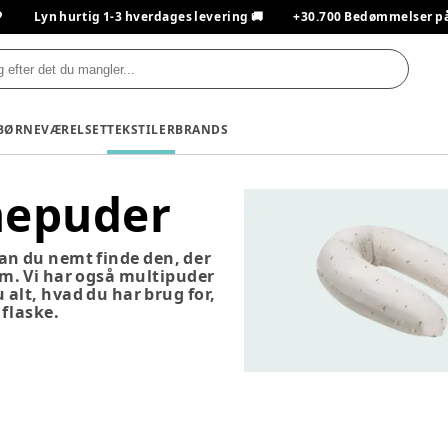

Lyn hurtig 1-3 hverdages levering 🚚
+30.700 Bedømmelser på T
BØRNEVÆRELSET
TEKSTILER
BRANDS
mepuder
an du nemt finde den, der
dem. Vi har også multipuder
 alt, hvad du har brug for,
 flaske.