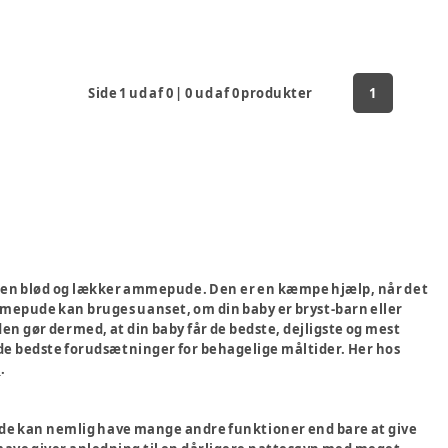
Side
1
ud af
0
|
0
ud af
0
produkter
1
du har en blød og lækker ammepude. Den er en kæmpe hjælp, når det
ammepude kan bruges uanset, om din baby er bryst-barn eller
en gør dermed, at din baby får de bedste, dejligste og mest
de bedste forudsætninger for behagelige måltider. Her hos
E
.
de kan nemlig have mange andre funktioner end bare at give