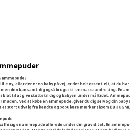
l ammepuder
 en ammepude?
n lille ny, eller der er en baby på vej, er det helt essentielt, at 
by, men den kan samtidig også bruges til en masse andre ting. En 
 blot til at give støtte til dig og babyen under måltidet. Ammepud
r maden. Ved at købe en ammepude, giver du dig selv og din baby 
et et stort udvalg fra kendte og populære mærker såsom
BBHUGM
mepude
kaffe sig en ammepude allerede under din graviditet. En ammepu