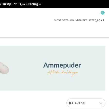
rustpilot | 4,6/5 Rating ⭐️
0
0,00 KR.
SIDST SETE
LOG IND
ØNSKELISTE
Relevans