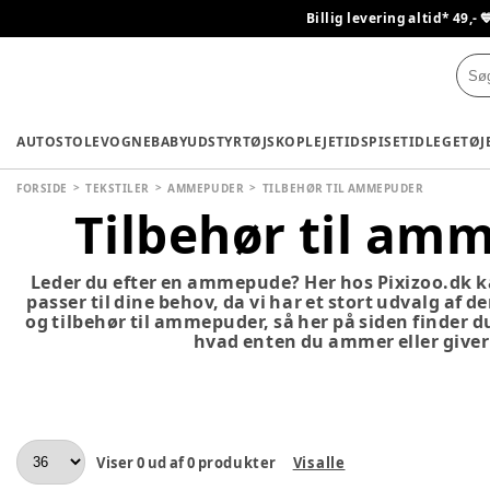
Billig levering altid* 49,- 
AUTOSTOLE
VOGNE
BABYUDSTYR
TØJ
SKO
PLEJETID
SPISETID
LEGETØJ
FORSIDE
TEKSTILER
AMMEPUDER
TILBEHØR TIL AMMEPUDER
Tilbehør til am
Leder du efter en ammepude? Her hos Pixizoo.dk k
passer til dine behov, da vi har et stort udvalg af 
og tilbehør til ammepuder, så her på siden finder du
hvad enten du ammer eller giver
Viser
0
ud af
0
produkter
Vis alle