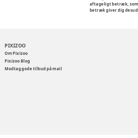
aftageligt betræk, som
betræk giver dig desud
PIXIZOO
Om Pixizoo
Pixizoo Blog
Modtag gode tilbud på mail