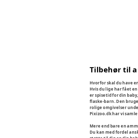
Tilbehør ti
Hvorfor skal du have
Hvis du lige har fået e
er spisetid for din ba
flaske-barn. Den bruges
rolige omgivelser unde
Pixizoo.dk har vi saml
Mere end bare en am
Du kan med fordel ans