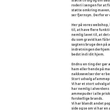
støtte til dig og din 
roderi i sengen for at
støtte omkring maven, 
ser fjernsyn. Derfor e
Her på vores webshop, 
til, at have flere fun
nemlig lavet til, at de
du som gravid kan få br
sagtens bruge den på an
indretningen derhjemme 
bedst ind i dit hjem.
Endnu en ting der gør 
ham eller hende på mav
nakkeøvelser der er bed
Stort udvalg af ammep
Vi har et stort udvalg 
har nemlig i alverdens
ammepuder i alle prisk
forskellige brands.
Vi har blandt andet p
side og se om vi har en