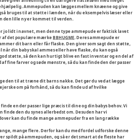
 mave giver anledning til en dårligere nattesøvn med meget
gt behjælpelig. Ammepuden kan lægges mellem knæene og give
bruges til at støtte i lænden, når du eksempelvis læser eller
 den lille ny er kommet til verden.
r jo lidt i navnet, men denne type ammepude er faktisk lavet
 er af det populære mærke
BBHUGME
. Deres ammepude er
 ammer dit barn eller får flaske. Den giver som sagt den støtte,
l når din baby skal ammes eller have flaske, du kan også
d støtte, så den kan hurtigt blive en fast inventar og en del af
 af fine farver og søde mønstre, så du kan finde den der passer
e den til at træne dit barns nakke. Det gør du ved at lægge
erske om på forhånd, så du kan finde ud af hvilke
finde en der passer lige præcis til dine og din babys behov. Vi
an finde den du synes allerbedst om. Desuden har vi
Derudover kan du finde mange ammepuder fra en lang række
ange, mange flere. Derfor kan du med fordel udforske denne
ver spildt på ammepuden, og så er det smart at de fleste har