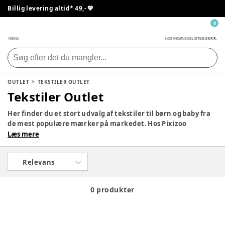
Billig levering altid* 49,- 💙
0
0,00 KR.
MENU
LOG IND
ØNSKELISTE
OUTLET
TEKSTILER OUTLET
Tekstiler Outlet
Her finder du et stort udvalg af tekstiler til børn og baby fra
de mest populære mærker på markedet. Hos Pixizoo
forhandler vi bl.a.
babynest
,
ammepuder
,
sengerande
,
Læs mere
babymadrasser
,
sengehimmel
og meget mere. Altid til
skarpe priser og selvfølgelig med prisgaranti. Se vores udvalg
Relevans
af tekstiler fra bl.a. Filibabba, Cam Cam Copenhagen, Sebra,
Leander, By KlipKlap og Tiny Republic.
0 produkter