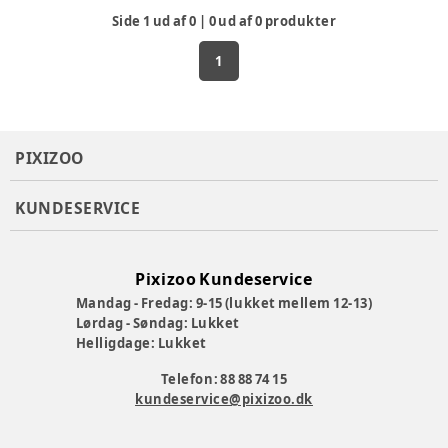
Side
1
ud af
0
|
0
ud af
0
produkter
1
PIXIZOO
KUNDESERVICE
Pixizoo Kundeservice
Mandag - Fredag: 9-15 (lukket mellem 12-13)
Lørdag - Søndag: Lukket
Helligdage: Lukket
Telefon: 88 88 74 15
kundeservice@pixizoo.dk