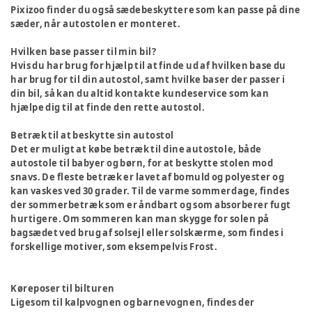
Pixizoo finder du også sædebeskyttere som kan passe på dine
sæder, når autostolen er monteret.
Hvilken base passer til min bil?
Hvis du har brug for hjælp til at finde ud af hvilken base du
har brug for til din autostol, samt hvilke baser der passer i
din bil, så kan du altid kontakte kundeservice som kan
hjælpe dig til at finde den rette autostol.
Betræk til at beskytte sin autostol
Det er muligt at købe betræk til dine autostole, både
autostole til babyer og børn, for at beskytte stolen mod
snavs. De fleste betræk er lavet af bomuld og polyester og
kan vaskes ved 30 grader. Til de varme sommerdage, findes
der sommerbetræk som er åndbart og som absorberer fugt
hurtigere. Om sommeren kan man skygge for solen på
bagsædet ved brug af solsejl eller solskærme, som findes i
forskellige motiver, som eksempelvis Frost.
Køreposer til bilturen
Ligesom til kalpvognen og barnevognen, findes der