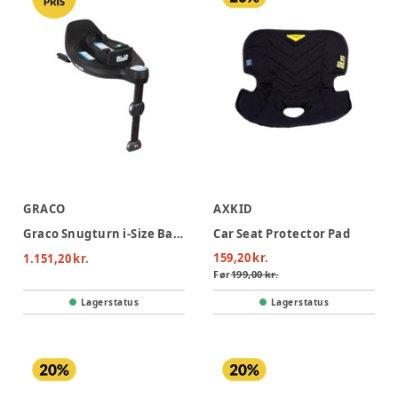
GRACO
AXKID
Graco Snugturn i-Size Base
Car Seat Protector Pad
159,20 kr.
1.151,20 kr.
Før
199,00 kr.
Lagerstatus
Lagerstatus