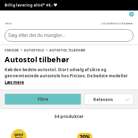
Billig levering altid* 49,- 💙
0
0,00 KR.
MENU
LOG IND
ØNSKELISTE
FORSIDE
AUTOSTOLE
AUTOSTOL TILBEHØR
Autostol tilbehør
Køb den bedste autostol. Stort udvalg af sikre og
gennemtestede autostole hos Pixizoo. De bedste modeller
fra
Lionelo
, Britax Römer, Maxi-Cosi og Cybex. Valg af
Læs mere
bilsæde kan være svært. Der er mange muligheder. Vi
hjælper meget gerne med rådgivning, hvis du har brug for
Filtre
Relevans
det.
34 produkter