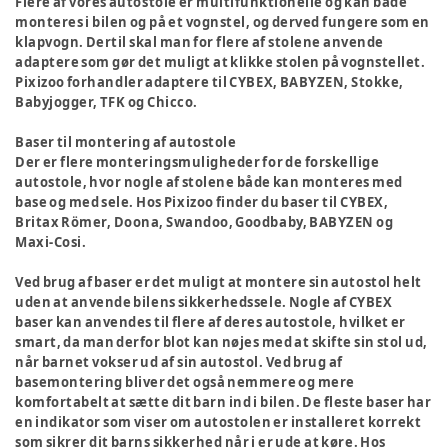
Flere af vores autostole er multifunktionelle og kan både
monteres i bilen og på et vognstel, og derved fungere som en
klapvogn. Dertil skal man for flere af stolene anvende
adaptere som gør det muligt at klikke stolen på vognstellet.
Pixizoo forhandler adaptere til CYBEX, BABYZEN, Stokke,
Babyjogger, TFK og Chicco.
Baser til montering af autostole
Der er flere monteringsmuligheder for de forskellige
autostole, hvor nogle af stolene både kan monteres med
base og med sele. Hos Pixizoo finder du baser til CYBEX,
Britax Römer, Doona, Swandoo, Goodbaby, BABYZEN og
Maxi-Cosi.
Ved brug af baser er det muligt at montere sin autostol helt
uden at anvende bilens sikkerhedssele. Nogle af CYBEX
baser kan anvendes til flere af deres autostole, hvilket er
smart, da man derfor blot kan nøjes med at skifte sin stol ud,
når barnet vokser ud af sin autostol. Ved brug af
basemontering bliver det også nemmere og mere
komfortabelt at sætte dit barn ind i bilen. De fleste baser har
en indikator som viser om autostolen er installeret korrekt
som sikrer dit barns sikkerhed når i er ude at køre. Hos