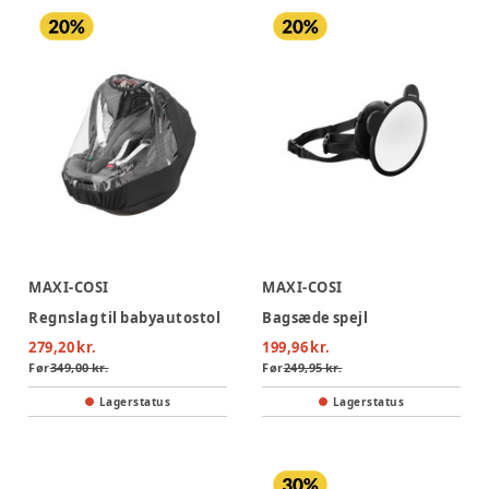
MAXI-COSI
MAXI-COSI
Regnslag til babyautostol
Bagsæde spejl
279,20 kr.
199,96 kr.
Før
349,00 kr.
Før
249,95 kr.
Lagerstatus
Lagerstatus