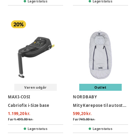
Lagerstatus
Lagerstatus
Varen udgår
Outlet
MAXI-COSI
NORDBABY
Cabriofix i-Size base
Mity Kørepose til autostol - grey
1.199,20 kr.
599,20 kr.
Før
1.499,00 kr.
Før
749,00 kr.
Lagerstatus
Lagerstatus