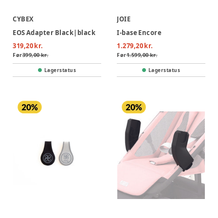
CYBEX
JOIE
EOS Adapter Black|black
I-base Encore
319,20 kr.
1.279,20 kr.
Før
399,00 kr.
Før
1.599,00 kr.
Lagerstatus
Lagerstatus