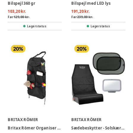
Bilspejl 360 gr
Bilspejl med LED lys
103,20 kr.
191,20 kr.
Før
129,00 kr.
Før
239,00 kr.
Lagerstatus
Lagerstatus
BRITAX RÖMER
BRITAX RÖMER
Britax Römer Organiser til bilen
Sædebeskytter - Solskærm - Babyspejl pakke