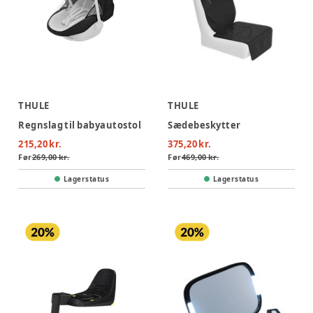
THULE
THULE
Regnslag til babyautostol
Sædebeskytter
215,20 kr.
375,20 kr.
Før
269,00 kr.
Før
469,00 kr.
Lagerstatus
Lagerstatus