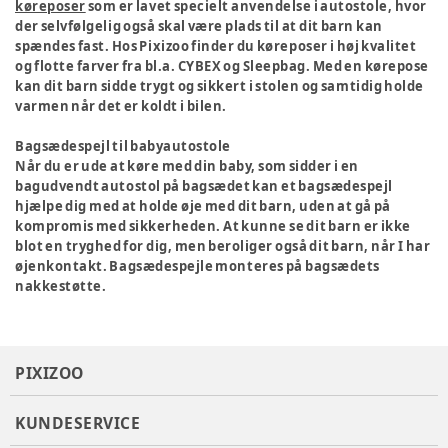
køreposer
som er lavet specielt anvendelse i autostole, hvor
der selvfølgelig også skal være plads til at dit barn kan
spændes fast. Hos Pixizoo finder du køreposer i høj kvalitet
og flotte farver fra bl.a. CYBEX og Sleepbag. Med en kørepose
kan dit barn sidde trygt og sikkert i stolen og samtidig holde
varmen når det er koldt i bilen.
Bagsædespejl til babyautostole
Når du er ude at køre med din baby, som sidder i en
bagudvendt autostol på bagsædet kan et bagsædespejl
hjælpe dig med at holde øje med dit barn, uden at gå på
kompromis med sikkerheden. At kunne se dit barn er ikke
blot en tryghed for dig, men beroliger også dit barn, når I har
øjenkontakt. Bagsædespejle monteres på bagsædets
nakkestøtte.
PIXIZOO
KUNDESERVICE