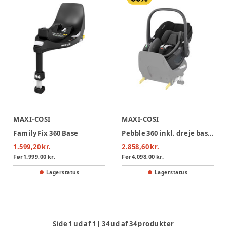
MAXI-COSI
MAXI-COSI
Family Fix 360 Base
Pebble 360 inkl. dreje base - Essential Black
1.599,20 kr.
2.858,60 kr.
Før
1.999,00 kr.
Før
4.098,00 kr.
Lagerstatus
Lagerstatus
Side
1
ud af
1
|
34
ud af
34
produkter