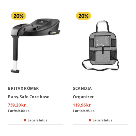
BRITAX RÖMER
SCANDIA
Baby-Safe Core base
Organizer
759,20 kr.
119,96 kr.
Før
949,00 kr.
Før
149,95 kr.
Lagerstatus
Lagerstatus