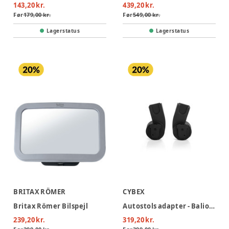
143,20 kr.
439,20 kr.
Før
179,00 kr.
Før
549,00 kr.
Lagerstatus
Lagerstatus
BRITAX RÖMER
CYBEX
Britax Römer Bilspejl
Autostols adapter - Balios/Talos S
239,20 kr.
319,20 kr.