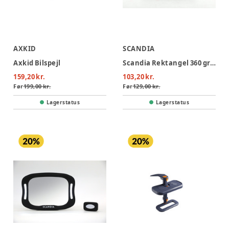
AXKID
SCANDIA
Axkid Bilspejl
Scandia Rektangel 360 gr. bilspejl - Sort
159,20 kr.
103,20 kr.
Før
199,00 kr.
Før
129,00 kr.
Lagerstatus
Lagerstatus