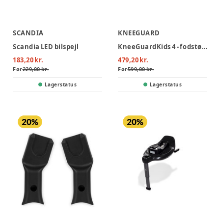
SCANDIA
KNEEGUARD
Scandia LED bilspejl
KneeGuardKids 4 - fodstøtte til bil
183,20 kr.
479,20 kr.
Før
229,00 kr.
Før
599,00 kr.
Lagerstatus
Lagerstatus