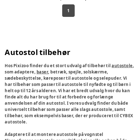
1
Autostol tilbehør
Hos Pixizoo finder du et stort udvalg af tilbehør til
autostole
,
som adaptere,
baser
, betræk, spejle, solskærme,
sædebeskyttelse, køreposer til autostole og selepuder. Vi
har tilbehør som passer til autostole til nyfødte og til børn i
helt op til 12 års alderen. Vi har et bredt udvalg hvor du kan
finde alt du har brug for til at forbedre og forlænge
anvendelsen af din autostol. I vores udvalg finder du både
universelt tilbehør som passer alle slags autostole, samt
tilbehør, som eksempelvis baser, der er produceret til CYBEX
autostole.
Adaptere til at montere autostole på vognstel