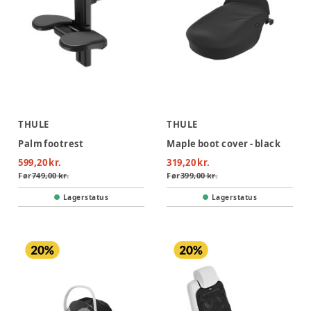
THULE
THULE
Palm footrest
Maple boot cover - black
599,20 kr.
319,20 kr.
Før
749,00 kr.
Før
399,00 kr.
Lagerstatus
Lagerstatus