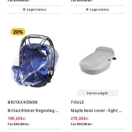
Før
299,00 kr.
Før
399,00 kr.
Lagerstatus
Lagerstatus
Varen udgår
BRITAX RÖMER
THULE
Britax Römer Regnslag Baby-Safe
Maple boot cover - light grey
199,20 kr.
279,30 kr.
Før
249,00 kr.
Før
399,00 kr.