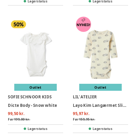
Lagerstatus
Lagerstatus
Outlet
Outlet
SOFIE SCHNOOR KIDS
LIL' ATELIER
Dicte Body - Snow white
Layo Kim Langærmet Slim Body - TURTLEDOVE
99,50 kr.
95,97 kr.
Før
199,00 kr.
Før
159,95 kr.
Lagerstatus
Lagerstatus