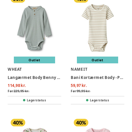
Outlet
Outlet
WHEAT
NAME IT
Langærmet Body Benny - 9442
Bani Kortærmet Body - Pure Cashmere
114,98 kr.
59,97 kr.
Før
229,95 kr.
Før
99,95 kr.
Lagerstatus
Lagerstatus