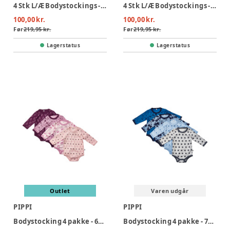
4 Stk L/Æ Bodystockings - Offwhite 200
4 Stk L/Æ Bodystockings - Lyseblå 700
100,00 kr.
100,00 kr.
Før
219,95 kr.
Før
219,95 kr.
Lagerstatus
Lagerstatus
Outlet
Varen udgår
PIPPI
PIPPI
Bodystocking 4 pakke - 600/Lilac
Bodystocking 4 pakke - 725/Blue