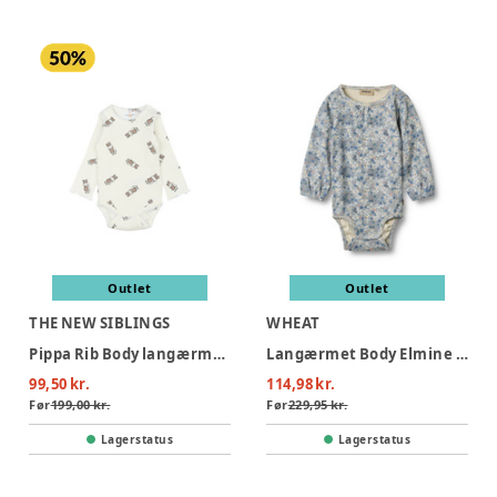
Outlet
Outlet
THE NEW SIBLINGS
WHEAT
Pippa Rib Body langærmet - Cloud dans
Langærmet Body Elmine - 9418
99,50 kr.
114,98 kr.
Før
199,00 kr.
Før
229,95 kr.
Lagerstatus
Lagerstatus