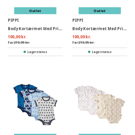
Outlet
Outlet
PIPPI
PIPPI
Body Kortærmet Med Print 4-Pak - 190
Body Kortærmet Med Print 4-Pak - 501
100,00 kr.
100,00 kr.
Før
219,95 kr.
Før
219,95 kr.
Lagerstatus
Lagerstatus