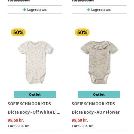
Før
219,95 kr.
Før
219,95 kr.
Lagerstatus
Lagerstatus
Outlet
Outlet
SOFIE SCHNOOR KIDS
SOFIE SCHNOOR KIDS
Dicte Body - Off White Light Pink
Dicte Body - AOP Flower
99,50 kr.
99,50 kr.
Før
199,00 kr.
Før
199,00 kr.