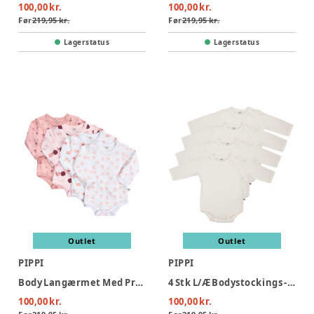
100,00 kr.
100,00 kr.
Før
219,95 kr.
Før
219,95 kr.
Lagerstatus
Lagerstatus
Outlet
Outlet
PIPPI
PIPPI
Body Langærmet Med Print 4-Pak - 501
4 Stk L/Æ Bodystockings - White 100
100,00 kr.
100,00 kr.