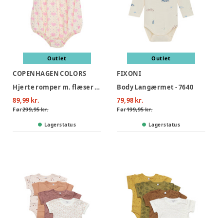
Outlet
Outlet
COPENHAGEN COLORS
FIXONI
Hjerte romper m. flæser - HEART AOP
Body Langærmet - 7640
89,99 kr.
79,98 kr.
Før
299,95 kr.
Før
199,95 kr.
Lagerstatus
Lagerstatus