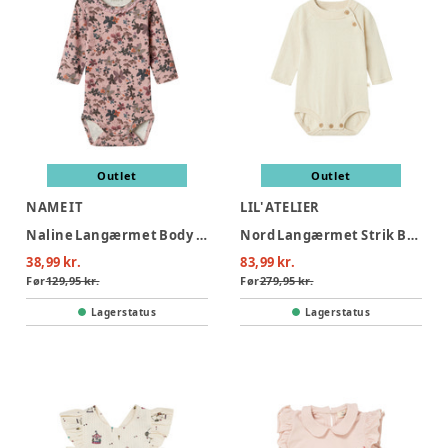
Outlet
Outlet
NAME IT
LIL' ATELIER
Naline Langærmet Body - BURNISHED
Nord Langærmet Strik Body - Turtledove
38,99 kr.
83,99 kr.
Før
129,95 kr.
Før
279,95 kr.
Lagerstatus
Lagerstatus