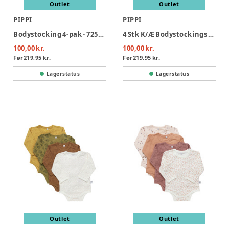
Outlet
Outlet
PIPPI
PIPPI
Bodystocking 4-pak - 725/Blue
4 Stk K/Æ Bodystockings - Offwhite 200
100,00 kr.
100,00 kr.
Før
219,95 kr.
Før
219,95 kr.
Lagerstatus
Lagerstatus
Outlet
Outlet