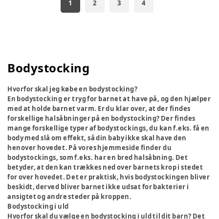
1
2
3
4
Bodystocking
Hvorfor skal jeg købe en bodystocking?
En bodystocking er tryg for barnet at have på, og den hjælper
med at holde barnet varm. Er du klar over, at der findes
forskellige halsåbninger på en bodystocking? Der findes
mange forskellige typer af bodystockings, du kan f.eks. få en
body med slå om effekt, så din baby ikke skal have den
henover hovedet. På vores hjemmeside finder du
bodystockings, som f.eks. har en bred halsåbning. Det
betyder, at den kan trækkes ned over barnets krop i stedet
for over hovedet. Det er praktisk, hvis bodystockingen bliver
beskidt, derved bliver barnet ikke udsat for bakterier i
ansigtet og andre steder på kroppen.
Bodystocking i uld
Hvorfor skal du vælge en bodystocking i uld til dit barn? Det