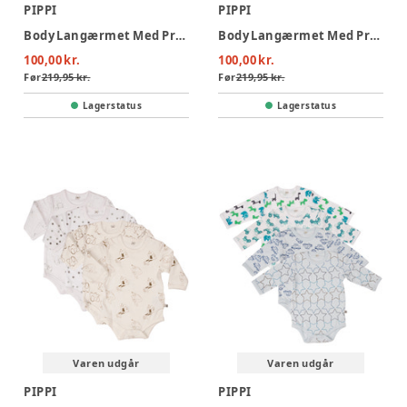
PIPPI
PIPPI
Body Langærmet Med Print 4-Pak - 384
Body Langærmet Med Print 4-Pak - 433
100,00 kr.
100,00 kr.
Før
219,95 kr.
Før
219,95 kr.
Lagerstatus
Lagerstatus
Varen udgår
Varen udgår
PIPPI
PIPPI