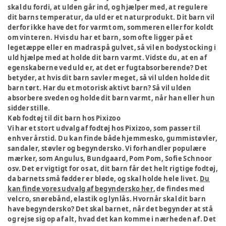
skal du fordi, at ulden går ind, og hjælper med, at regulere
dit barns temperatur, da uld er et naturprodukt. Dit barn vil
derfor ikke have det for varmt om, sommeren eller for koldt
om vinteren. Hvis du har et barn, som ofte ligger på et
legetæppe eller en madras på gulvet, så vil en bodystocking i
uld hjælpe med at holde dit barn varmt. Vidste du, at en af
egenskaberne ved uld er, at det er fugtabsorberende? Det
betyder, at hvis dit barn savler meget, så vil ulden holde dit
barn tørt. Har du et motorisk aktivt barn? Så vil ulden
absorbere sveden og holde dit barn varmt, når han eller hun
sidder stille.
Køb fodtøj til dit barn hos Pixizoo
Vi har et stort udvalg af fodtøj hos Pixizoo, som passer til
enhver årstid. Du kan finde både hjemmesko, gummistøvler,
sandaler, støvler og begyndersko. Vi forhandler populære
mærker, som Angulus, Bundgaard, Pom Pom, Sofie Schnoor
osv. Det er vigtigt for os at, dit barn får det helt rigtige fodtøj,
da barnets små fødder er bløde, og skal holde hele livet.
Du
kan finde vores udvalg af begyndersko her
, de findes med
velcro, snørebånd, elastik og lynlås. Hvornår skal dit barn
have begyndersko? Det skal barnet, når det begynder at stå
og rejse sig op af alt, hvad det kan komme i nærheden af. Det