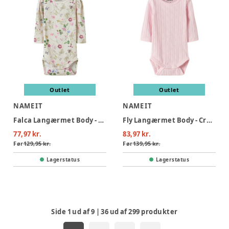
Outlet
Outlet
NAME IT
NAME IT
Falca Langærmet Body - Peyote Melange
Fly Langærmet Body - Cradle Pink
77,97 kr.
83,97 kr.
Før
129,95 kr.
Før
139,95 kr.
Lagerstatus
Lagerstatus
Side
1
ud af
9
|
36
ud af
299
produkter