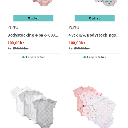
Outlet
Outlet
PIPPI
PIPPI
Bodystocking 4-pak - 600/Lilac
4 Stk K/Æ Bodystockings - Lyseblå 700
100,00 kr.
100,00 kr.
Før
219,95 kr.
Før
219,95 kr.
Lagerstatus
Lagerstatus