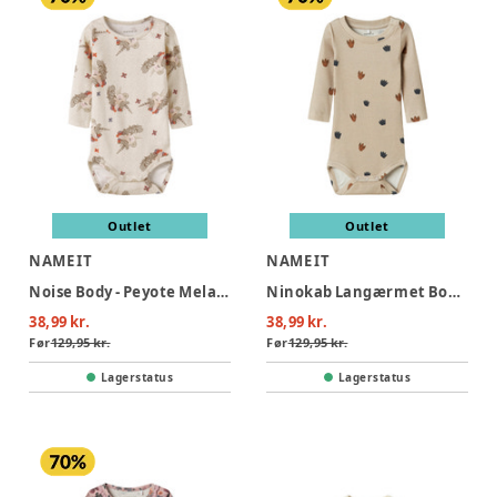
Outlet
Outlet
NAME IT
NAME IT
Noise Body - Peyote Melange
Ninokab Langærmet Body - Island Fossil
38,99 kr.
38,99 kr.
Før
129,95 kr.
Før
129,95 kr.
Lagerstatus
Lagerstatus