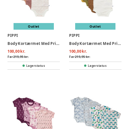
Outlet
Outlet
PIPPI
PIPPI
Body Kortærmet Med Print 4-Pak - 433
Body Kortærmet Med Print 4-Pak - 384
100,00 kr.
100,00 kr.
Før
219,95 kr.
Før
219,95 kr.
Lagerstatus
Lagerstatus