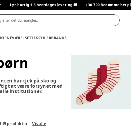

Lyn hurtig 1-3 hverdages levering 🚚
+30.700 Bedømmelser på T
BØRNEVÆRELSET
TEKSTILER
BRANDS
 børn
onten har tjek på sko og
ftigt at være forsynet med
alle institutioner.
f
15
produkter
Vis alle