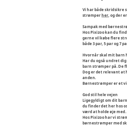
Vi har både skridsikre
strømper
her
, og der e
Sampak med børnestr
Hos Pixizoo kan du fin
gerne vil købe flere s
både 3 par, 5 par og 7 
Hvornår skal mit barn
Har du også undret dig 
barn strømper på. De fl
Dog er det relevant at 
anden.
Børnestrømper er et vig
God stil hele vejen
Ligegyldigt om dit bar
du finder det her hos o
værd at holde øje med.
Hos Pixizoo har vi str
børnestrømper med skø