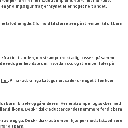
rømper - en fin lille måde at implementere lidt indirekte
en yndlingsfigur fra fjernsynet eller noget helt andet.
ets fodlængde. I forhold til størrelsen på strømper til dit barn
ke fra tid til anden, om strømperne stadig passer - på samme
t de ved og er bevidste om, hvordan sko og strømper føles på
s
her
. Vi har adskillige kategorier, så der er noget til enhver
for børn i kravle og gå-alderen. Her er strømper og sokker med
ler silikone. De skridsikre dutter gør det nemmere for dit barn
 kravle og gå. De skridsikre strømper hjælper med at stabilisere
for dit barn.