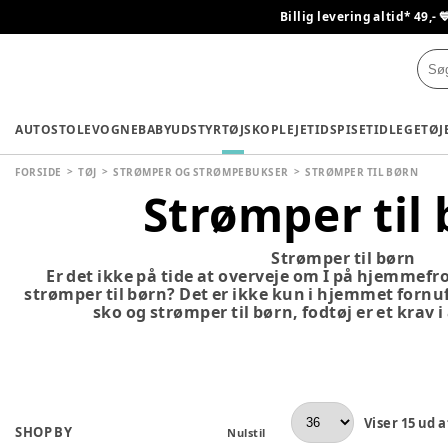
Billig levering altid* 49,- 
AUTOSTOLE
VOGNE
BABYUDSTYR
TØJ
SKO
PLEJETID
SPISETID
LEGETØJ
FORSIDE
TØJ
STRØMPER OG STRØMPEBUKSER
STRØMPER TIL BØRN
Strømper til
Strømper til børn
Er det ikke på tide at overveje om I på hjemmefr
strømper til børn? Det er ikke kun i hjemmet fornu
sko og strømper til børn, fodtøj er et krav i 
Viser
15
ud a
SHOP BY
Nulstil