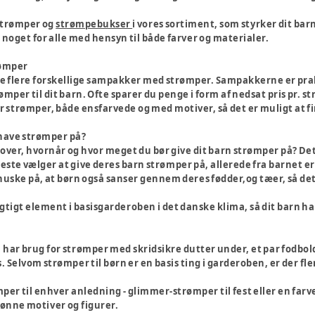
 strømper og
strømpebukser
i vores sortiment, som styrker dit bar
r noget for alle med hensyn til både farver og materialer.
ømper
de flere forskellige sampakker med strømper. Sampakkerne er prakti
trømper til dit barn. Ofte sparer du penge i form af nedsat pris p
par strømper, både ensfarvede og med motiver, så det er muligt at fi
 have strømper på?
over, hvornår og hvor meget du bør give dit barn strømper på? Det er
este vælger at give deres barn strømper på, allerede fra barnet er
huske på, at børn også sanser gennem deres fødder,og tæer, så det 
tigt element i basisgarderoben i det danske klima, så dit barn ha
n har brug for strømper med skridsikre dutter under, et par fodbo
s. Selvom strømper til børn er en basis ting i garderoben, er der f
ømper til enhver anledning - glimmer-strømper til fest eller en f
nne motiver og figurer.