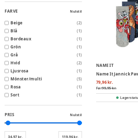
FARVE
Nulstil
Beige
(
2
)
Blå
(
1
)
Bordeaux
(
1
)
Grön
(
1
)
Grå
(
1
)
Hvid
(
2
)
NAME IT
Ljusrosa
(
1
)
Mönster/multi
(
5
)
79,96 kr.
Rosa
(
1
)
Før
99,95 kr.
Sort
(
1
)
Lagerstat
PRIS
Nulstil
34,97 kr.
119,96 kr.