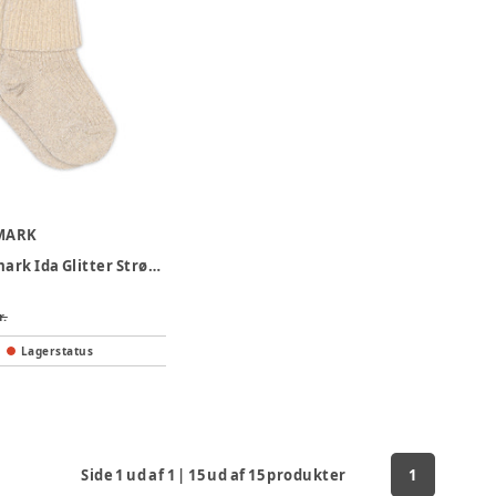
MARK
MP Denmark Ida Glitter Strømper - Ecru
r.
Lagerstatus
Side
1
ud af
1
|
15
ud af
15
produkter
1