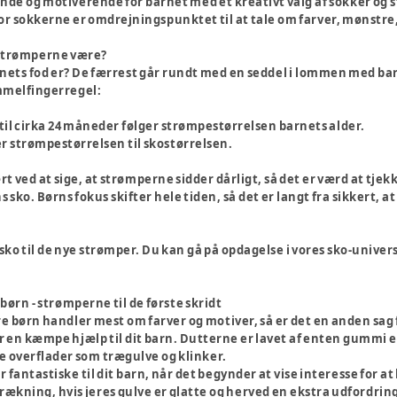
nde og motiverende for barnet med et kreativt valg af sokker og st
or sokkerne er omdrejningspunktet til at tale om farver, mønstre, 
 strømperne være?
nets fod er? De færrest går rundt med en seddel i lommen med barn
mmelfingerregel:
 til cirka 24 måneder følger strømpestørrelsen barnets alder.
rer strømpestørrelsen til skostørrelsen.
 ved at sige, at strømperne sidder dårligt, så det er værd at tjek
sko. Børns fokus skifter hele tiden, så det er langt fra sikkert, a
ye sko til de nye strømper. Du kan gå på opdagelse i vores sko-univer
 børn - strømperne til de første skridt
re børn handler mest om farver og motiver, så er det en anden sag 
r en kæmpe hjælp til dit barn. Dutterne er lavet af enten gummi el
te overflader som trægulve og klinker.
fantastiske til dit barn, når det begynder at vise interesse for at
rækning, hvis jeres gulve er glatte og herved en ekstra udfordring 