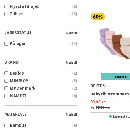
Nyeste tilføjet
(
3
)
Tilbud
(
15
)
LAGERSTATUS
Nulstil
På lager
(
14
)
BRAND
Nulstil
BeKids
(
2
)
Outlet
MINIPOP
(
5
)
BEKIDS
MP Denmark
(
2
)
NAME IT
(
6
)
39,98 kr.
Før
99,95 kr.
MATERIALE
Nulstil
Lagerstat
Bambus
(
6
)