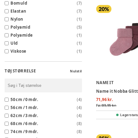
Bomuld
(
7
)
Elastan
(
7
)
Nylon
(
1
)
Polyamid
(
5
)
Polyamide
(
1
)
Uld
(
1
)
Viskose
(
1
)
TØJ STØRRELSE
Nulstil
NAME IT
50 cm / 0 mdr.
(
4
)
71,96 kr.
Før
89,95 kr.
56 cm / 1 mdr.
(
4
)
62 cm / 3 mdr.
(
4
)
Lagerstat
68 cm / 6 mdr.
(
8
)
74 cm / 9 mdr.
(
8
)