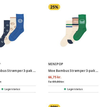
P
MINIPOP
Moe Bambus Strømper 3-pak - Strong Blue
Moe Bambus Strømper 3-pak - Fern Green
66,75 kr.
r.
Før
89,00 kr.
Lagerstatus
Lagerstatus