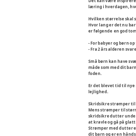
Det kan være inspirere
læring i hverdagen, hv
Hvilken størrelse skal
Hvor lang er det nu bar
er følgende en god to
- For babyer og børn op
- Fra 2 års alderen sva
Små børn kan have svært
måde som med dit barns 
foden.
Er det blevet tid til n
lejlighed.
Skridsikre strømper til
Mens strømper til stør
skridsikre dutter unde
at kravle og gå på glat
Strømper med dutter er 
dit barn og er en hånds