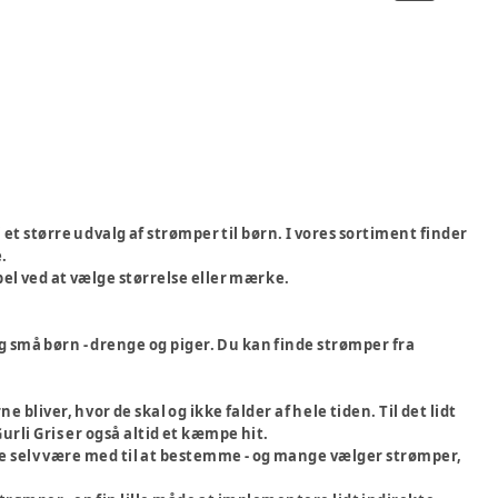
t større udvalg af strømper til børn. I vores sortiment finder
e.
pel ved at vælge størrelse eller mærke.
og små børn - drenge og piger. Du kan finde strømper fra
liver, hvor de skal og ikke falder af hele tiden. Til det lidt
urli Gris er også altid et kæmpe hit.
 selv være med til at bestemme - og mange vælger strømper,