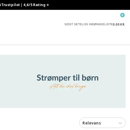
rustpilot | 4,6/5 Rating ⭐️
0
0,00 KR.
SIDST SETE
LOG IND
ØNSKELISTE
Relevans