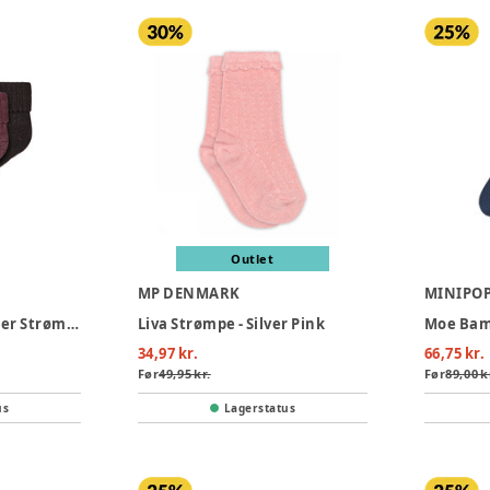
Outlet
MP DENMARK
MINIPO
Name it Nobba Glitter Strømper 3-Pak - Lilas
Liva Strømpe - Silver Pink
34,97 kr.
66,75 kr.
Før
49,95 kr.
Før
89,00 k
us
Lagerstatus