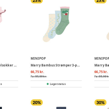
MINIPOP
MINIPO
Marra Bambus Ankelsokker 2-pak - Rose Quartz
Marry Bambus Strømper 3-pak - Clear Sky
66,75 kr.
66,75 kr.
Før
89,00 kr.
Før
89,00 k
us
Lagerstatus