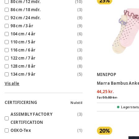
80 cm / 12 mdr.
(
10
)
86 cm / 18 mdr.
(
3
)
92 cm / 24 mdr.
(
9
)
98 cm / 3 år
(
9
)
104 cm / 4 år
(
6
)
110 cm / 5 år
(
3
)
116 cm / 6 år
(
3
)
122 cm / 7 år
(
8
)
128 cm / 8 år
(
8
)
134 cm / 9 år
(
5
)
MINIPOP
Vis alle
44,25 kr.
Før
59,00 kr.
CERTIFICERING
Nulstil
Lagerstat
ASSEMBLY FACTORY
(
3
)
CERTIFICATION
OEKO-Tex
(
1
)