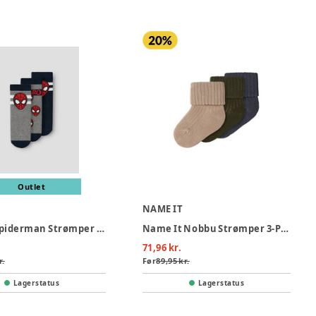
Outlet
NAME IT
Franky Spiderman Strømper 3-Pak - Navy Blazer
Name It Nobbu Strømper 3-Pak - Sesame
71,96 kr.
r.
Før
89,95 kr.
Lagerstatus
Lagerstatus