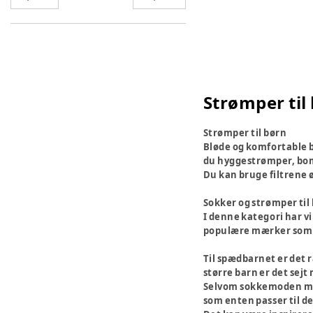
Strømper til
Strømper til børn
Bløde og komfortable b
du hyggestrømper, bo
Du kan bruge filtrene ø
Sokker og strømper til b
I denne kategori har vi
populære mærker som
Til spædbarnet er det r
større barn er det sejt
Selvom sokkemoden mer
som enten passer til de