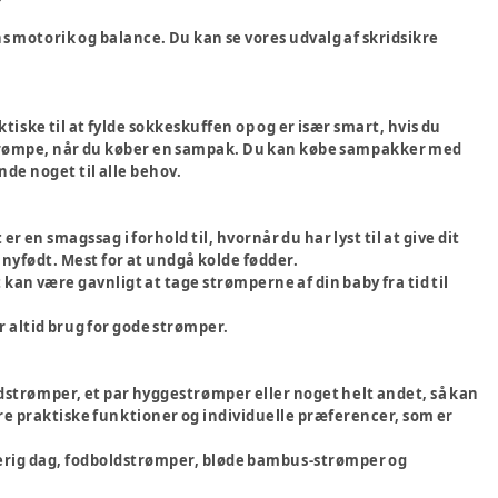
ns motorik og balance. Du kan se vores udvalg af skridsikre
ske til at fylde sokkeskuffen op og er især smart, hvis du
r. strømpe, når du køber en sampak. Du kan købe sampakker med
nde noget til alle behov.
 en smagssag i forhold til, hvornår du har lyst til at give dit
 nyfødt. Mest for at undgå kolde fødder.
kan være gavnligt at tage strømperne af din baby fra tid til
r altid brug for gode strømper.
ldstrømper, et par hyggestrømper eller noget helt andet, så kan
lere praktiske funktioner og individuelle præferencer, som er
arverig dag, fodboldstrømper, bløde bambus-strømper og