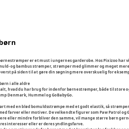
 børn
ørnestrømper er et must i ungernes garderobe. Hos Pixizoo har vi e
muld- og bambus strømper, strømper med glimmer og meget mer
verst på siden til at gøre din søgning mere overskuelig for eksem
ørn i alle aldre
 alt, hvad du har brug for indenfor børnestrømper, både til store 
 mp Denmark, Hummel og GoBabyGo.
art med en blød bomuldsstrømpe med et godt elastik, så strømperne b
 med farver eller motiver. De velkendte figurer som Paw Patrol og G
e eller mindre forbliver den samme, vil mange større børn gerne
res interesser eller er deres yndlingsfarve.