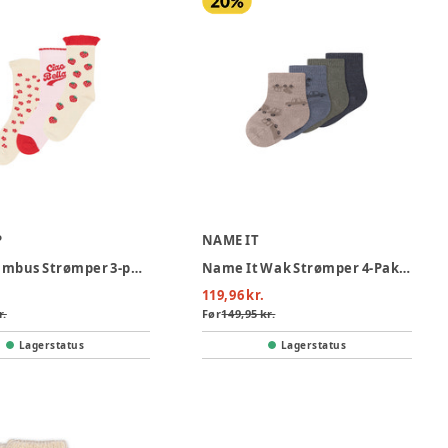
P
NAME IT
Marry Bambus Strømper 3-pak - Cherry Tomato
Name It Wak Strømper 4-Pak - Satellite
119,96 kr.
r.
Før
149,95 kr.
Lagerstatus
Lagerstatus