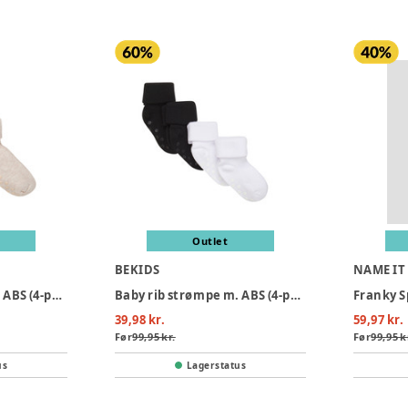
Outlet
BEKIDS
NAME IT
Baby rib strømpe m. ABS (4-pak) - 521
Baby rib strømpe m. ABS (4-pak) - 100
39,98 kr.
59,97 kr.
Før
99,95 kr.
Før
99,95 k
us
Lagerstatus