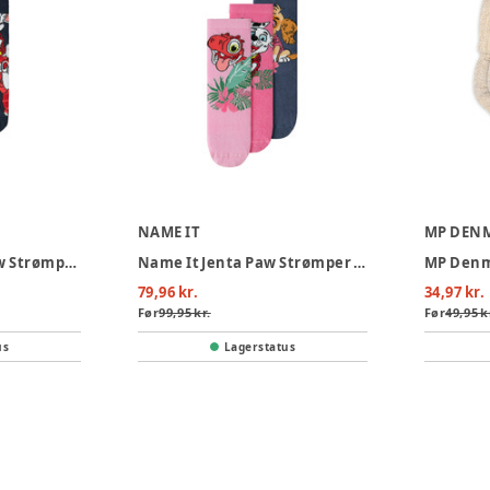
NAME IT
MP DEN
Name It Jannick Paw Strømper 3-Pak - Navy Blazer
Name It Jenta Paw Strømper 3-Pak - Pirouette
79,96 kr.
34,97 kr.
Før
99,95 kr.
Før
49,95 k
us
Lagerstatus