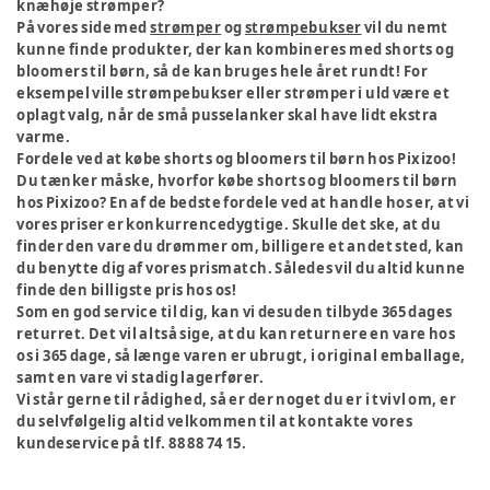
knæhøje strømper?
På vores side med
strømper
og
strømpebukser
vil du nemt
kunne finde produkter, der kan kombineres med shorts og
bloomers til børn, så de kan bruges hele året rundt! For
eksempel ville strømpebukser eller strømper i uld være et
oplagt valg, når de små pusselanker skal have lidt ekstra
varme.
Fordele ved at købe shorts og bloomers til børn hos Pixizoo!
Du tænker måske, hvorfor købe shorts og bloomers til børn
hos Pixizoo? En af de bedste fordele ved at handle hos er, at vi
vores priser er konkurrencedygtige. Skulle det ske, at du
finder den vare du drømmer om, billigere et andet sted, kan
du benytte dig af vores prismatch. Således vil du altid kunne
finde den billigste pris hos os!
Som en god service til dig, kan vi desuden tilbyde 365 dages
returret. Det vil altså sige, at du kan returnere en vare hos
os i 365 dage, så længe varen er ubrugt, i original emballage,
samt en vare vi stadig lagerfører.
Vi står gerne til rådighed, så er der noget du er i tvivl om, er
du selvfølgelig altid velkommen til at kontakte vores
kundeservice på tlf. 88 88 74 15.