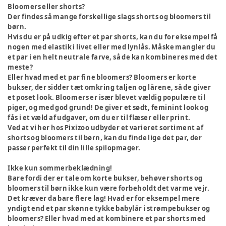
Bloomers eller shorts?
Der findes så mange forskellige slags shorts og bloomers til
børn.
Hvis du er på udkig efter et par shorts, kan du for eksempel få
nogen med elastik i livet eller med lynlås. Måske mangler du
et par i en helt neutrale farve, så de kan kombineres med det
meste?
Eller hvad med et par fine bloomers? Bloomers er korte
bukser, der sidder tæt omkring taljen og lårene, så de giver
et poset look. Bloomers er især blevet vældig populære til
piger, og med god grund! De giver et sødt, feminint look og
fås i et væld af udgaver, om du er til flæser eller print.
Ved at vi her hos Pixizoo udbyder et varieret sortiment af
shorts og bloomers til børn, kan du finde lige det par, der
passer perfekt til din lille spilopmager.
Ikke kun sommerbeklædning!
Bare fordi der er tale om korte bukser, behøver shorts og
bloomers til børn ikke kun være forbeholdt det varme vejr.
Det kræver da bare flere lag! Hvad er for eksempel mere
yndigt end et par skønne tykke babylår i strømpebukser og
bloomers? Eller hvad med at kombinere et par shorts med