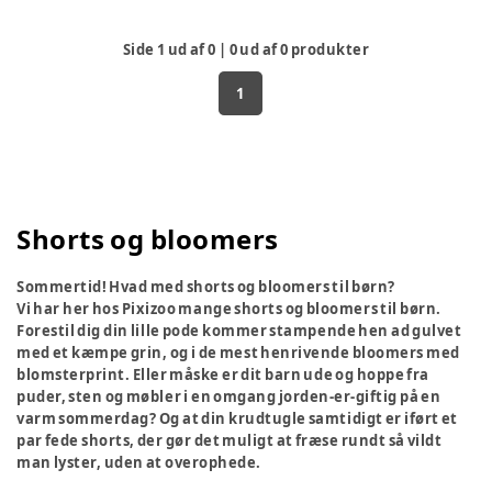
Side
1
ud af
0
|
0
ud af
0
produkter
1
Shorts og bloomers
Sommertid! Hvad med shorts og bloomers til børn?
Vi har her hos Pixizoo mange shorts og bloomers til børn.
Forestil dig din lille pode kommer stampende hen ad gulvet
med et kæmpe grin, og i de mest henrivende bloomers med
blomsterprint. Eller måske er dit barn ude og hoppe fra
puder, sten og møbler i en omgang jorden-er-giftig på en
varm sommerdag? Og at din krudtugle samtidigt er iført et
par fede shorts, der gør det muligt at fræse rundt så vildt
man lyster, uden at overophede.