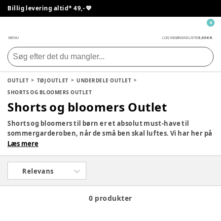
Billig levering altid* 49,- 💙
0
0,00 KR.
MENU
LOG IND
ØNSKELISTE
OUTLET
TØJ OUTLET
UNDERDELE OUTLET
SHORTS OG BLOOMERS OUTLET
Shorts og bloomers Outlet
Shorts og bloomers til børn er et absolut must-have til
sommergarderoben, når de små ben skal luftes. Vi har her på
siden et væld af muligheder, så tag endelig et kig i vores fine
Læs mere
sortiment af shorts og bloomers til børn. Mon ikke der er
noget, der falder i din smag?
Relevans
0 produkter