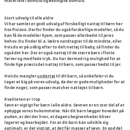
materiale i bomuld og økologisk bomuld.
Stort udvalg til alle aldre
Vi har samlet et godt udvalg af forskelligt nattøj til børn her
hos Pixizoo. Derfor finder du også forskellige modeller, så du
kan få de modeller hjem, som passer allerbedst til jeres
behov. Du finder bl.a. lækre natdragter til de mindste, eller
hvis du er på udkig efter to delt nattøj til baby, så finder du
også det her. Der er også nattøj til de større børn i flotte
farver og med fede tryk. Du har dermed rig mulighed for at
finde lige præcis det nattøj til børn, som passer bedst til jer.
Hvis du mangler
undertøj
til dit barn, så anbefaler vi du
tager et kig på vores udvalg, da der er gode muligheder for at
finde noget, som passer matcher nattøjet til børn.
Kvaliteten er i top
Søvn er vigtigt for børn i alle aldre. Søvnen er en stor del af at
opbygge vores hukommelse. Når dit barn lægger hovedet på
puden, er det der hvor, at dagens begivenheder bliver
lageret og bearbejdet. For at dit barn kan udvikle sig
optimalt, er det vigtigt, at det får masser af søvn. En god del