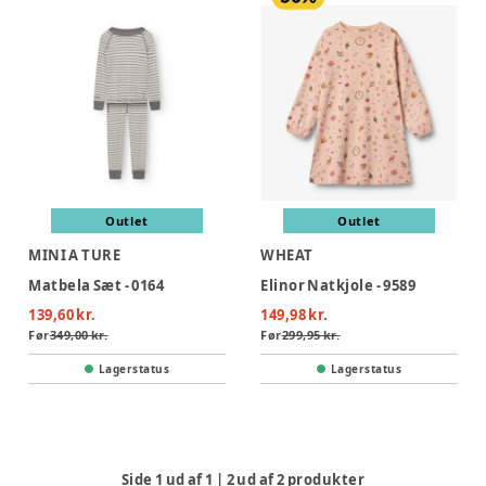
Outlet
Outlet
MINI A TURE
WHEAT
Matbela Sæt - 0164
Elinor Natkjole - 9589
139,60 kr.
149,98 kr.
Før
349,00 kr.
Før
299,95 kr.
Lagerstatus
Lagerstatus
Side
1
ud af
1
|
2
ud af
2
produkter