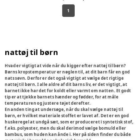
1
nattøj til børn
Hvad er vigtigt at vide når du kigger efter nattøj til børn?
Børns kropstemperatur er nøglen til, at dit barn får en god
nats søvn. Derfor er det også vigtigt at vælge det rigtige
nattøj til børn. I alle aldre af dit barns liv, er det vigtigt, at
barnet ikke har det for koldt eller varmt om natten. Et godt
tip er at tjekke barnets hænder og fødder, for at måle
temperaturen og justere tøjet derefter.
En anden ting at undersøge, når du skal vælge nattøj til
børn, er hvilket materiale stoffet er lavet af. Det er en god
huskeregel at undgå sæt, som er produceret i syntetisk stof,
f.eks. polyester, men du skal derimod vælge bomuld eller
bambus, som huden kan ånde i. Her på siden finder du både