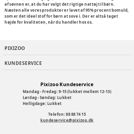
af søvnen er, at du har valgt det rigtige nattøj til børn.
Næsten alle vores produkter er lavet af 95% procent bomuld,
som er det ideel stof for børn at sove i. Der er altså taget
højde for kvaliteten, når du handler hos os.
PIXIZOO
KUNDESERVICE
Pixizoo Kundeservice
Mandag - Fredag: 9-15 (lukket mellem 12-13)
Lørdag - Søndag: Lukket
Helligdage: Lukket
Telefon: 88 88 74 15
kundeservice@pixizoo.dk