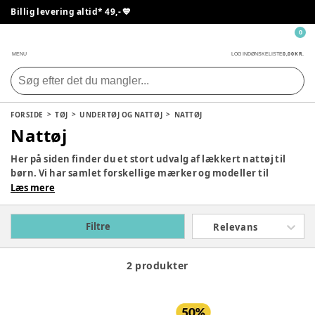
Billig levering altid* 49,- 💙
0
0,00 KR.
MENU
LOG IND
ØNSKELISTE
FORSIDE
TØJ
UNDERTØJ OG NATTØJ
NATTØJ
Nattøj
Her på siden finder du et stort udvalg af lækkert nattøj til
børn. Vi har samlet forskellige mærker og modeller til
forskellige aldre, så du skulle nemt kunne finde noget, som
Læs mere
møder jeres behov. Du finder bl.a. populære mærker som
Name It og CeLaVi her på siden. Så tag et kig og find dit næste
Filtre
Relevans
sæt lige her.
2 produkter