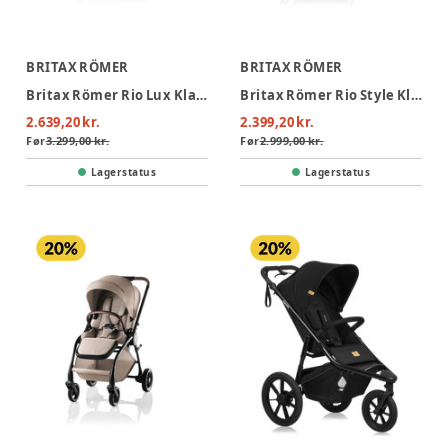
BRITAX RÖMER
BRITAX RÖMER
Britax Römer Rio Lux Klapvogn - Urban Olive
Britax Römer Rio Style Klapvogn - Carbon Black
2.639,20 kr.
2.399,20 kr.
Før
3.299,00 kr.
Før
2.999,00 kr.
Lagerstatus
Lagerstatus