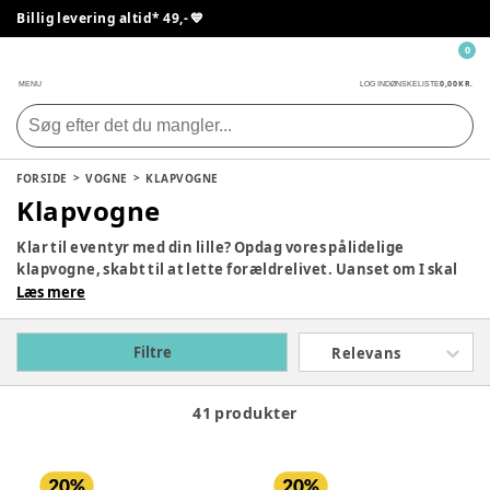
Billig levering altid* 49,- 💙
0
0,00 KR.
MENU
LOG IND
ØNSKELISTE
FORSIDE
VOGNE
KLAPVOGNE
Klapvogne
Klar til eventyr med din lille? Opdag vores pålidelige
klapvogne, skabt til at lette forældrelivet. Uanset om I skal
på indkøbstur, ferie eller nyde en dag i parken, har vi det
Læs mere
perfekte udvalg. Fra multifunktionelle modeller til lette
paraplyvogne - opdag vores smarte og praktiske klapvogne
Filtre
Relevans
til markedets bedste priser nedenfor.
41 produkter