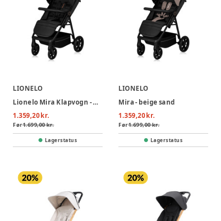
LIONELO
LIONELO
Lionelo Mira Klapvogn - Black Onyx
Mira - beige sand
1.359,20 kr.
1.359,20 kr.
Før
1.699,00 kr.
Før
1.699,00 kr.
Lagerstatus
Lagerstatus