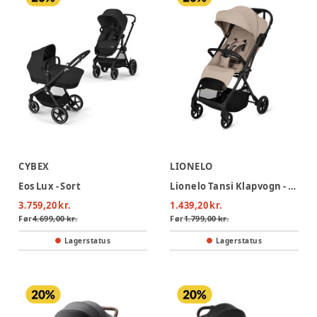
CYBEX
LIONELO
Eos Lux - Sort
Lionelo Tansi Klapvogn - Beige Sand
3.759,20 kr.
1.439,20 kr.
Før
4.699,00 kr.
Før
1.799,00 kr.
Lagerstatus
Lagerstatus