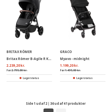
BRITAX RÖMER
GRACO
Britax Römer B-Agile R Klapvogn - Carbon Black
Myavo - midnight
2.239,20 kr.
1.199,20 kr.
Før
2.799,00 kr.
Før
1.499,00 kr.
Lagerstatus
Lagerstatus
Side
1
ud af
2
|
36
ud af
41
produkter