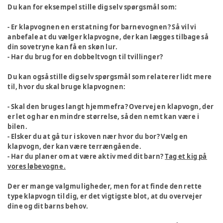
Du kan for eksempel stille dig selv spørgsmål som:
- Er klapvognen en erstatning for barnevognen? Så vil vi
anbefale at du vælger klapvogne, der kan lægges tilbage så
din sovetryne kan få en skøn lur.
- Har du brug for en dobbeltvogn til tvillinger?
Du kan også stille dig selv spørgsmål som relaterer lidt mere
til, hvor du skal bruge klapvognen:
- Skal den bruges langt hjemmefra? Overvej en klapvogn, der
er let og har en mindre størrelse, så den nemt kan være i
bilen.
- Elsker du at gå tur i skoven nær hvor du bor? Vælg en
klapvogn, der kan være terrængående.
- Har du planer om at være aktiv med dit barn?
Tag et kig på
vores løbevogne.
Der er mange valgmuligheder, men for at finde den rette
type klapvogn til dig, er det vigtigste blot, at du overvejer
dine og dit barns behov.