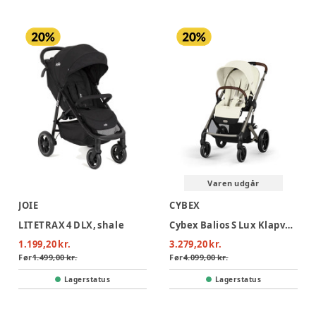
Varen udgår
JOIE
CYBEX
LITETRAX 4 DLX, shale
Cybex Balios S Lux Klapvogn - Seashell Beige
1.199,20 kr.
3.279,20 kr.
Før
1.499,00 kr.
Før
4.099,00 kr.
Lagerstatus
Lagerstatus