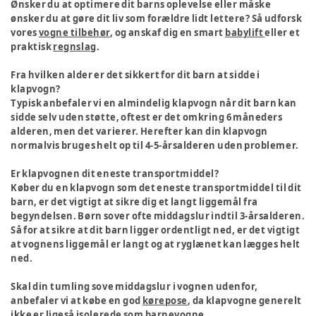
Ønsker du at optimere dit barns oplevelse eller måske
ønsker du at gøre dit liv som forældre lidt lettere? Så udforsk
vores
vogne tilbehør
, og anskaf dig en smart
babylift
eller et
praktisk
regnslag
.
Fra hvilken alder er det sikkert for dit barn at sidde i
klapvogn?
Typisk anbefaler vi en almindelig klapvogn når dit barn kan
sidde selv uden støtte, oftest er det omkring 6 måneders
alderen, men det varierer. Herefter kan din klapvogn
normalvis bruges helt op til 4-5-årsalderen uden problemer.
Er klapvognen dit eneste transportmiddel?
Køber du en klapvogn som det eneste transportmiddel til dit
barn, er det vigtigt at sikre dig et langt liggemål fra
begyndelsen. Børn sover ofte middagslur indtil 3-årsalderen.
Så for at sikre at dit barn ligger ordentligt ned, er det vigtigt
at vognens liggemål er langt og at ryglænet kan lægges helt
ned.
Skal din tumling sove middagslur i vognen udenfor,
anbefaler vi at købe en god
kørepose
, da klapvogne generelt
ikke er ligeså isolerede som barnevogne.