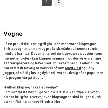
1
2
Vogne
Få en praktiske løsning til gåturen med vores klapvogne
En klapvogn er en nem og praktisk måde at komme rundt
med dit barn på. Det smarte ved en klapvogn er, at den - som
navnet antyder - kan klappes sammen, og derfor er nemme
at transportere og have med i for eksempel bus eller bil. Vi
har et bredt udvalg af mærker såsom
Maxi-Cosi
og Baby
Jogger, så slå dig løs, og dyk ned i vores udvalg af de populære
klapvogne her på siden.
Hvilken klapvogn skal jeg vælge?
Som det første bør du gøre dig klart, hvilken type klapvogn
du har brug for. Overvej hvad klapvognen skal bruges til, så
du kan få dine behov tilfredsstillet.