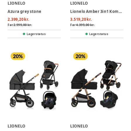
LIONELO
LIONELO
Azura grey stone
Lionelo Amber 3in1 Kombivognspakke - Beige Sand
2.399,20 kr.
3.519,20 kr.
Før
2.999,00 kr.
Før
4.399,00 kr.
Lagerstatus
Lagerstatus
LIONELO
LIONELO