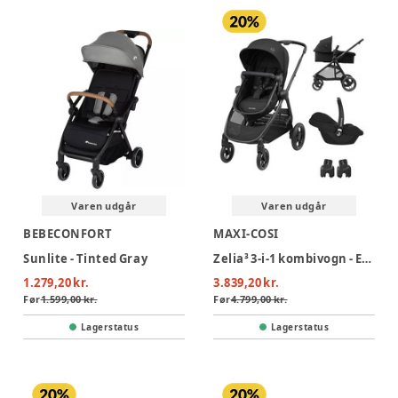
Varen udgår
Varen udgår
BEBECONFORT
MAXI-COSI
Sunlite - Tinted Gray
Zelia³ 3-i-1 kombivogn - Essential Black
1.279,20 kr.
3.839,20 kr.
Før
1.599,00 kr.
Før
4.799,00 kr.
Lagerstatus
Lagerstatus