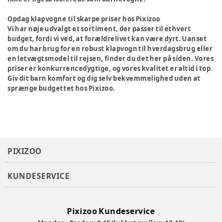
Opdag klapvogne til skarpe priser hos Pixizoo
Vi har nøje udvalgt et sortiment, der passer til ethvert
budget, fordi vi ved, at forældrelivet kan være dyrt. Uanset
om du har brug for en robust klapvogn til hverdagsbrug eller
en letvægtsmodel til rejsen, finder du det her på siden. Vores
priser er konkurrencedygtige, og vores kvalitet er altid i top.
Giv dit barn komfort og dig selv bekvemmelighed uden at
sprænge budgettet hos Pixizoo.
PIXIZOO
KUNDESERVICE
Pixizoo Kundeservice