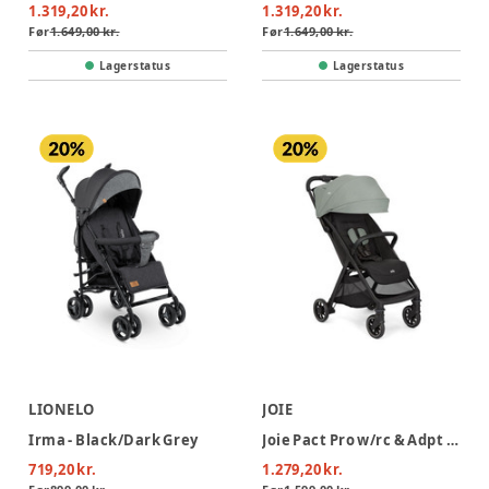
1.319,20 kr.
1.319,20 kr.
Før
1.649,00 kr.
Før
1.649,00 kr.
Lagerstatus
Lagerstatus
LIONELO
JOIE
Irma - Black/Dark Grey
Joie Pact Pro w/rc & Adpt Klapvogn - Abyss
719,20 kr.
1.279,20 kr.