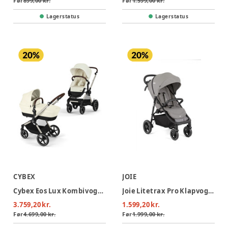
Før
899,00 kr.
Før
1.599,00 kr.
Lagerstatus
Lagerstatus
CYBEX
JOIE
Cybex Eos Lux Kombivogn - Seashell Beige/Light Beige
Joie Litetrax Pro Klapvogn - Pebble
3.759,20 kr.
1.599,20 kr.
Før
4.699,00 kr.
Før
1.999,00 kr.