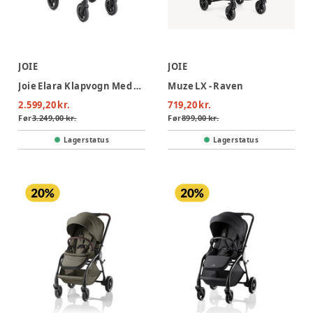
JOIE
JOIE
Joie Elara Klapvogn Med Regnslag, Adapter og Taske - Raven
Muze LX - Raven
2.599,20 kr.
719,20 kr.
Før
3.249,00 kr.
Før
899,00 kr.
Lagerstatus
Lagerstatus