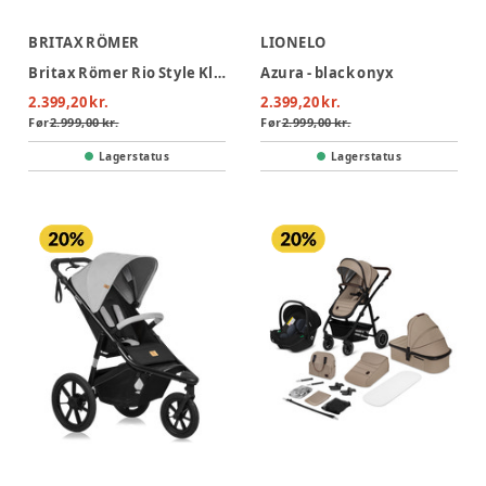
BRITAX RÖMER
LIONELO
Britax Römer Rio Style Klapvogn - Teak
Azura - black onyx
2.399,20 kr.
2.399,20 kr.
Før
2.999,00 kr.
Før
2.999,00 kr.
Lagerstatus
Lagerstatus