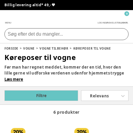
Billig levering altid* 49,- 💙
0
0,00 KR.
MENU
LOG IND
ØNSKELISTE
FORSIDE
VOGNE
VOGNE TILBEHØR
KØREPOSER TIL VOGNE
Køreposer til vogne
Før man har regnet med det, kommer der en tid, hvor den
lille gerne vil udforske verdenen udenfor hjemmets trygge
rammer. Det skal I på ingen måde frygte! Med en kørepose
Læs mere
klar til din baby, kan I tage ud på jeres næste eventyr, uden
at det bliver på bekostning af dit barns komfort.
Filtre
Relevans
6 produkter