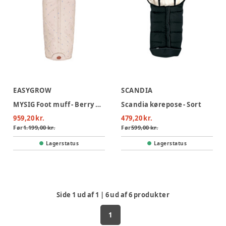
EASYGROW
SCANDIA
MYSIG Foot muff - Berry blue
Scandia kørepose - Sort
959,20 kr.
479,20 kr.
Før
1.199,00 kr.
Før
599,00 kr.
Lagerstatus
Lagerstatus
Side
1
ud af
1
|
6
ud af
6
produkter
1