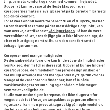
ting: barnets komfort og sikkerhed kommer i højsædet.
Udover at kunne passe til de fleste klapvogne, er
køreposernes materialevalg baseret på kriteriet om barnets
top-til-tå komfort.
For at være endnu bedre forberedt til en våd ulykke, der har
en tendens til at ramme på det mest dårlige tidspunkt, kan
man overveje at tilkøbe et
vådligger lagen
. Så kan du være
mere sikker på, at jeres dejlige gåtur ikke bliver ødelagt, da
efter et hurtigt og nemt skift, kan den bare fortsætte i
behagelige rammer.
Køreposer med mange muligheder
De designbevidste forældre kan finde et væld af muligheder
hos Pixizoo, der matcher deres stil. Udover at kunne finde en
køre/sovepose, der imødekommer jeres design ønsker, er
det muligt at vælge blandt mange andre nyttige funktioner.
Mange af de køreposer du finder her, kan tåle både
maskinvask og tørretumbling og er på den måde meget
nemme at vedligeholde.
Skulle man ønske sig en kørepøse, der ikke sluger alt for
meget plads i et i forvejen tætpakket bagagerum eller en
rejsetaske, kan man prøve at tage et kig på nogle modeller,
der let kan rulles helt sammen, når de ikke er i brug.