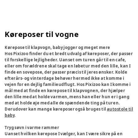
Køreposer til vogne
Kørepose til klapvogn, baby jogger og meget mere
Hos Pixizoo finder du et bredt udvalg af køreposer, der passer
til forskellige lejligheder. Uanset om turen går til en cafe,
eller om forældrene skal tage en løbetur med den lille, kan I
finde en sovepose, der passer præcis til jeres ønsker. Kolde
efterårs- og vinterdage behøver hermed ikke at komme i
vejen for en dejlig familieudflugt. Hos Pixizoo kan I komme i
mål med at finde en kørepose til klapvognen, der hjælper
den lille med at holde varmen, mens han eller hun er i gang
med at holde øje med alle de spændende ting på turen.
Derudover kan mange køreposer også bruges til
autostole til
baby
.
Tryg søvn i varme rammer
Uanset hvilken kørepose I vælger, kan I være sikre på en