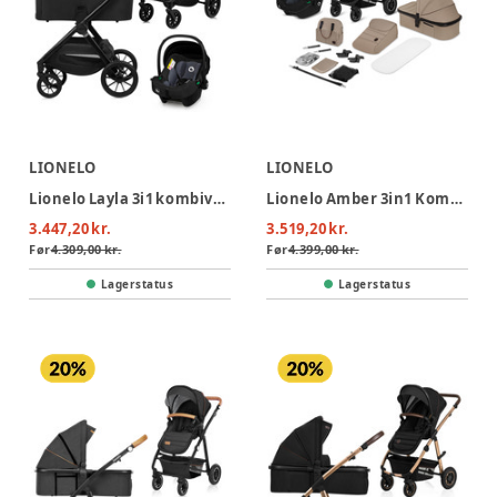
LIONELO
LIONELO
Lionelo Layla 3i1 kombivognspakke - Black Onyx
Lionelo Amber 3in1 Kombivognspakke - Beige Sand
3.447,20 kr.
3.519,20 kr.
Før
4.309,00 kr.
Før
4.399,00 kr.
Lagerstatus
Lagerstatus