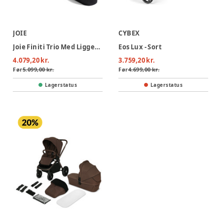
JOIE
CYBEX
Joie Finiti Trio Med Liggedel Og Autostol - Signature - Eclipse
Eos Lux - Sort
4.079,20 kr.
3.759,20 kr.
Før
5.099,00 kr.
Før
4.699,00 kr.
Lagerstatus
Lagerstatus