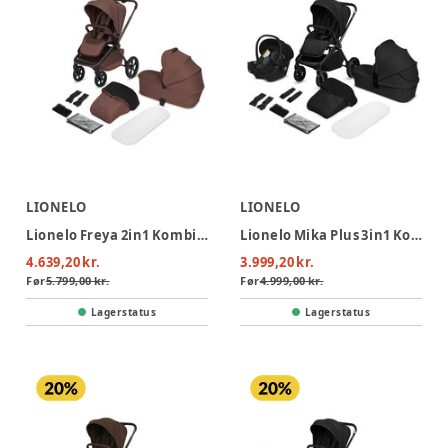
LIONELO
LIONELO
Lionelo Freya 2in1 Kombivogn - Brown Chocolate
Lionelo Mika Plus 3in1 Kombivogn - Black Onyx
4.639,20 kr.
3.999,20 kr.
Før
5.799,00 kr.
Før
4.999,00 kr.
Lagerstatus
Lagerstatus