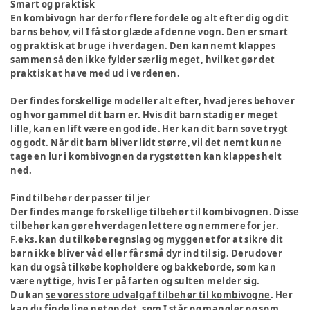
Smart og praktisk
En kombivogn har derfor flere fordele og alt efter dig og dit
barns behov, vil I få stor glæde af denne vogn. Den er smart
og praktisk at bruge i hverdagen. Den kan nemt klappes
sammen så den ikke fylder særlig meget, hvilket gør det
praktisk at have med ud i verdenen.
Der findes forskellige modeller alt efter, hvad jeres behov er
og hvor gammel dit barn er. Hvis dit barn stadig er meget
lille, kan en lift være en god ide. Her kan dit barn sove trygt
og godt. Når dit barn bliver lidt større, vil det nemt kunne
tage en lur i kombivognen da rygstøtten kan klappes helt
ned.
Find tilbehør der passer til jer
Der findes mange forskellige tilbehør til kombivognen. Disse
tilbehør kan gøre hverdagen lettere og nemmere for jer.
F.eks. kan du tilkøbe regnslag og myggenet for at sikre dit
barn ikke bliver våd eller får små dyr ind til sig. Derudover
kan du også tilkøbe kopholdere og bakkeborde, som kan
være nyttige, hvis I er på farten og sulten melder sig.
Du kan
se vores store udvalg af tilbehør til kombivogne
. Her
kan du finde lige netop det, som I står og mangler og som