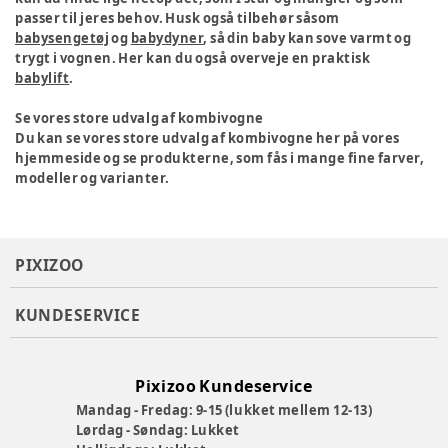
passer til jeres behov. Husk også tilbehør såsom
babysengetøj
og
babydyner
, så din baby kan sove varmt og
trygt i vognen. Her kan du også overveje en praktisk
babylift
.
Se vores store udvalg af kombivogne
Du kan se vores store udvalg af kombivogne her på vores
hjemmeside og se produkterne, som fås i mange fine farver,
modeller og varianter.
PIXIZOO
KUNDESERVICE
Pixizoo Kundeservice
Mandag - Fredag: 9-15 (lukket mellem 12-13)
Lørdag - Søndag: Lukket