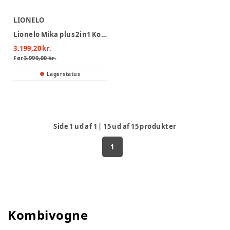
LIONELO
Lionelo Mika plus 2in1 Kombivogn - Mocha Mousse
3.199,20 kr.
Før
3.999,00 kr.
Lagerstatus
Side
1
ud af
1
|
15
ud af
15
produkter
1
Kombivogne