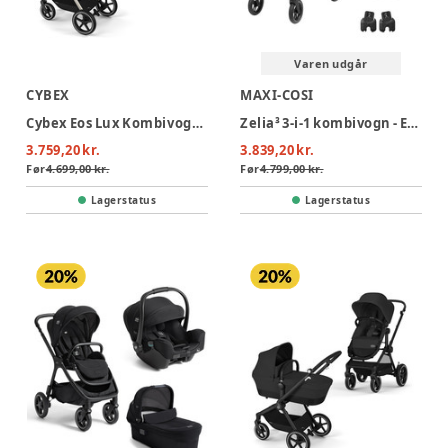
Varen udgår
CYBEX
MAXI-COSI
Cybex Eos Lux Kombivogn - Seashell Beige/Light Beige
Zelia³ 3-i-1 kombivogn - Essential Black
3.759,20 kr.
3.839,20 kr.
Før
4.699,00 kr.
Før
4.799,00 kr.
Lagerstatus
Lagerstatus