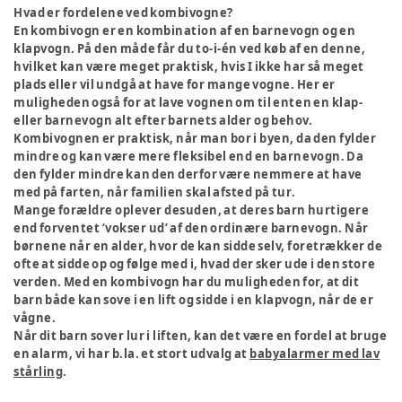
Hvad er fordelene ved kombivogne?
En kombivogn er en kombination af en barnevogn og en
klapvogn. På den måde får du to-i-én ved køb af en denne,
hvilket kan være meget praktisk, hvis I ikke har så meget
plads eller vil undgå at have for mange vogne. Her er
muligheden også for at lave vognen om til enten en klap-
eller barnevogn alt efter barnets alder og behov.
Kombivognen er praktisk, når man bor i byen, da den fylder
mindre og kan være mere fleksibel end en barnevogn. Da
den fylder mindre kan den derfor være nemmere at have
med på farten, når familien skal afsted på tur.
Mange forældre oplever desuden, at deres barn hurtigere
end forventet ‘vokser ud’ af den ordinære barnevogn. Når
børnene når en alder, hvor de kan sidde selv, foretrækker de
ofte at sidde op og følge med i, hvad der sker ude i den store
verden. Med en kombivogn har du muligheden for, at dit
barn både kan sove i en lift og sidde i en klapvogn, når de er
vågne.
Når dit barn sover lur i liften, kan det være en fordel at bruge
en alarm, vi har b.la. et stort udvalg at
babyalarmer med lav
stårling
.