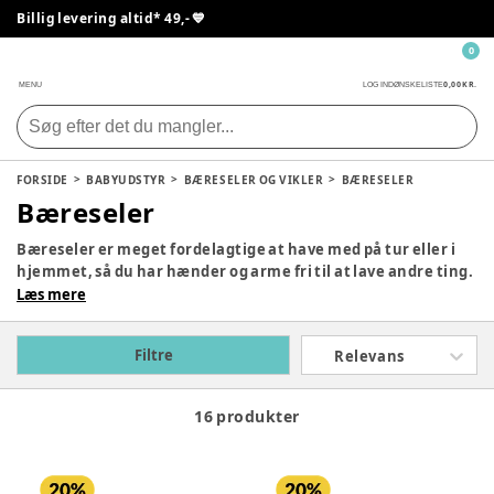
Billig levering altid* 49,- 💙
0
0,00 KR.
MENU
LOG IND
ØNSKELISTE
FORSIDE
BABYUDSTYR
BÆRESELER OG VIKLER
BÆRESELER
Bæreseler
Bæreseler er meget fordelagtige at have med på tur eller i
hjemmet, så du har hænder og arme fri til at lave andre ting.
Udover at være praktisk, giver en bæresele god og tæt
Læs mere
kontakt til barnet, hvilket vil have en tryghedsskabende
effekt og skaber et godt bånd mellem forældre og barn. Vi
Filtre
Relevans
tilbyder en lang række bæreseler, så du kan finde den rette
for dig
16 produkter