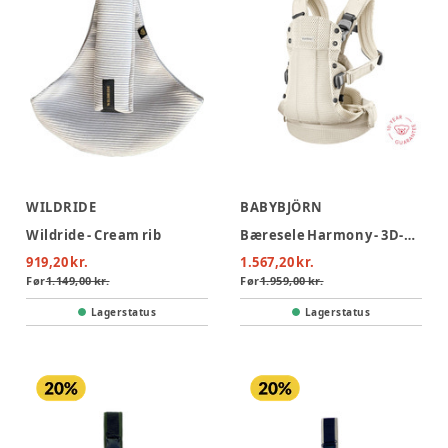
WILDRIDE
BABYBJÖRN
Wildride - Cream rib
Bæresele Harmony - 3D-mesh, Cremefarvet
919,20 kr.
1.567,20 kr.
Før
1.149,00 kr.
Før
1.959,00 kr.
Lagerstatus
Lagerstatus