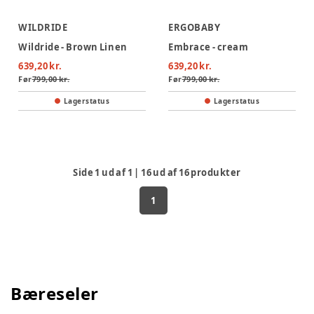
WILDRIDE
ERGOBABY
Wildride - Brown Linen
Embrace - cream
639,20 kr.
639,20 kr.
Før
799,00 kr.
Før
799,00 kr.
Lagerstatus
Lagerstatus
Side
1
ud af
1
|
16
ud af
16
produkter
1
Bæreseler