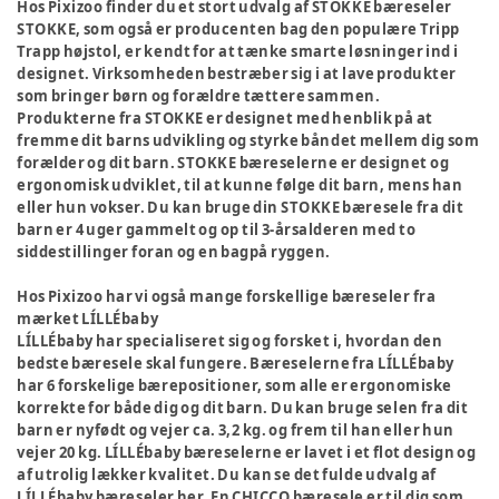
Hos Pixizoo finder du et stort udvalg af STOKKE bæreseler
STOKKE, som også er producenten bag den populære Tripp
Trapp højstol, er kendt for at tænke smarte løsninger ind i
designet. Virksomheden bestræber sig i at lave produkter
som bringer børn og forældre tættere sammen.
Produkterne fra STOKKE er designet med henblik på at
fremme dit barns udvikling og styrke båndet mellem dig som
forælder og dit barn. STOKKE bæreselerne er designet og
ergonomisk udviklet, til at kunne følge dit barn, mens han
eller hun vokser. Du kan bruge din STOKKE bæresele fra dit
barn er 4 uger gammelt og op til 3-årsalderen med to
siddestillinger foran og en bagpå ryggen.
Hos Pixizoo har vi også mange forskellige bæreseler fra
mærket LÍLLÉbaby
LÍLLÉbaby har specialiseret sig og forsket i, hvordan den
bedste bæresele skal fungere. Bæreselerne fra LÍLLÉbaby
har 6 forskelige bærepositioner, som alle er ergonomiske
korrekte for både dig og dit barn. Du kan bruge selen fra dit
barn er nyfødt og vejer ca. 3,2 kg. og frem til han eller hun
vejer 20 kg. LÍLLÉbaby bæreselerne er lavet i et flot design og
af utrolig lækker kvalitet. Du kan se det fulde udvalg af
LÍLLÉbaby bæreseler her. En CHICCO bæresele er til dig som