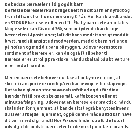
De bedste bæreseler til dig og dit barn
De fleste bæreseler kan bruges helt fra dit barn er nyfødt og
frem til han eller hun er omkring 3-4 år. Her kan blandt andet
en STOKKE bæresele eller en LÍLLÉbaby bæresele anbefales.
Nogle seler kan fås med 360, som betyder du kan bruge
bæreselen i 4 positioner; løft dit barn med sit ansigt mod dit
bryst, med sit ansigt ud mod verden, med dit barn hvilende
på hoften og med dit barn på ryggen. Ud over vores store
sortiment af bæreseler, kan du også få tilbehør til.
Bæreseler er utrolig praktiske, når du skal ud på aktive ture
eller ned at handle.
Med en bæresele behøver du ikke at bekymre dig om, at
skulle transportere rundt på en barnevogn eller klapvogn.
Dette kan give en stor bevægelsesfrihed og du får dine
hænder fri til praktiske gøremål, kaffekoppen eller et
minuts afslapning. Udover at en bæresele er praktisk, når du
skal uden for hjemmet, så kan de altså også benyttes imens
du laver arbejde i hjemmet, og på denne måde altid kan have
dit barn med dig rundt! Hos Pixizoo finder du altid et stort
udvalg af de bedste bæreseler fra de mest populære brands.