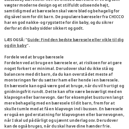
vægter moderne design og et stilfuldt udseende højt,
samtidig med at bæreselen skal være blød og behagelig for
dig såvel som for dit barn. De populære bæreseler fra CHICCO
har en god nakke- og rygstøtte for din baby, og du sikrer
derfor at din baby sidder sikkert og godt.
LÆS OGSÅ: ”
Guide: Find den bedste bæresele eller vikle til dig
og din baby
”.
Fordele ved at bruge bæresele
Fordelen ved at bruge en bæresele er, at risikoen for at gøre
noget forkert er minimal. Derudover skal du ikke stå og
balancere med dit barn, da du kan overstå det meste af
monteringen før du sætter ham eller hende i en bæresele.
En bæresele kan også være god at bruge, når du vil hurtigt og
gnidningsfrit rundt. Dette kan ofte være besværligt med en
klapvogn eller barnevogn. Gør for eksemplet busturen langt
mere behagelig med en bæresele til dit barn, frem for at
skulle tumle med at få en klapvogn ind i bussen. En bæresele
er også en god erstatning for klapvognen eller barnevognen,
når I skal ud på dårligt og ujævnt underlag osv. Derudover
kan de også bruges, når du skal have dine hænder frie.