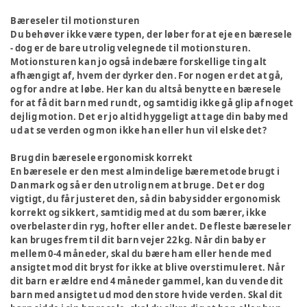
Bæreseler til motionsturen
Du behøver ikke være typen, der løber for at eje en bæresele
- dog er de bare utrolig velegnede til motionsturen.
Motionsturen kan jo også indebære forskellige ting alt
afhængigt af, hvem der dyrker den. For nogen er det at gå,
og for andre at løbe. Her kan du altså benytte en bæresele
for at få dit barn med rundt, og samtidig ikke gå glip af noget
dejlig motion. Det er jo altid hyggeligt at tage din baby med
ud at se verden og mon ikke han eller hun vil elske det?
Brug din bæresele ergonomisk korrekt
En bæresele er den mest almindelige bæremetode brugt i
Danmark og så er den utrolig nem at bruge. Det er dog
vigtigt, du får justeret den, så din baby sidder ergonomisk
korrekt og sikkert, samtidig med at du som bærer, ikke
overbelaster din ryg, hofter eller andet. De fleste bæreseler
kan bruges frem til dit barn vejer 22 kg. Når din baby er
mellem 0-4 måneder, skal du bære ham eller hende med
ansigtet mod dit bryst for ikke at blive overstimuleret. Når
dit barn er ældre end 4 måneder gammel, kan du vende dit
barn med ansigtet ud mod den store hvide verden. Skal dit