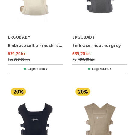
ERGOBABY
ERGOBABY
Embrace soft air mesh - cream
Embrace - heather grey
639,20 kr.
639,20 kr.
Før
799,00 kr.
Før
799,00 kr.
Lagerstatus
Lagerstatus