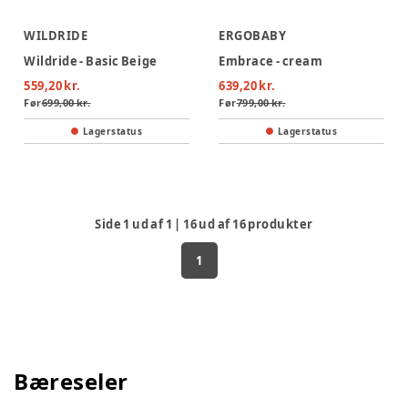
WILDRIDE
ERGOBABY
Wildride - Basic Beige
Embrace - cream
559,20 kr.
639,20 kr.
Før
699,00 kr.
Før
799,00 kr.
Lagerstatus
Lagerstatus
Side
1
ud af
1
|
16
ud af
16
produkter
1
Bæreseler