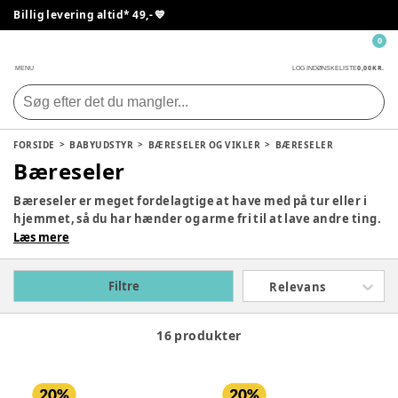
Billig levering altid* 49,- 💙
0
0,00 KR.
MENU
LOG IND
ØNSKELISTE
FORSIDE
BABYUDSTYR
BÆRESELER OG VIKLER
BÆRESELER
Bæreseler
Bæreseler er meget fordelagtige at have med på tur eller i
hjemmet, så du har hænder og arme fri til at lave andre ting.
Udover at være praktisk, giver en bæresele god og tæt
Læs mere
kontakt til barnet, hvilket vil have en tryghedsskabende
effekt og skaber et godt bånd mellem forældre og barn. Vi
Filtre
Relevans
tilbyder en lang række bæreseler, så du kan finde den rette
for dig
16 produkter