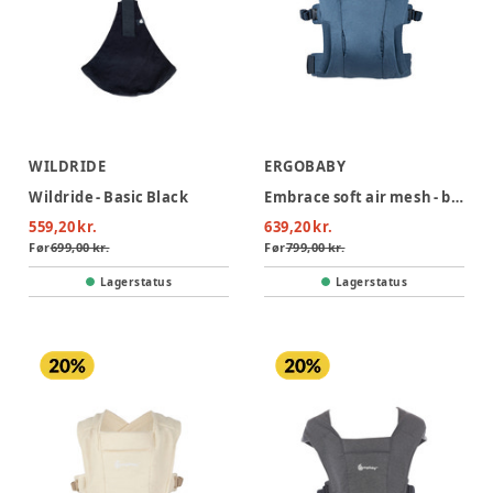
WILDRIDE
ERGOBABY
Wildride - Basic Black
Embrace soft air mesh - blue
559,20 kr.
639,20 kr.
Før
699,00 kr.
Før
799,00 kr.
Lagerstatus
Lagerstatus