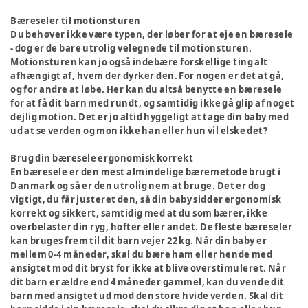
Bæreseler til motionsturen
Du behøver ikke være typen, der løber for at eje en bæresele
- dog er de bare utrolig velegnede til motionsturen.
Motionsturen kan jo også indebære forskellige ting alt
afhængigt af, hvem der dyrker den. For nogen er det at gå,
og for andre at løbe. Her kan du altså benytte en bæresele
for at få dit barn med rundt, og samtidig ikke gå glip af noget
dejlig motion. Det er jo altid hyggeligt at tage din baby med
ud at se verden og mon ikke han eller hun vil elske det?
Brug din bæresele ergonomisk korrekt
En bæresele er den mest almindelige bæremetode brugt i
Danmark og så er den utrolig nem at bruge. Det er dog
vigtigt, du får justeret den, så din baby sidder ergonomisk
korrekt og sikkert, samtidig med at du som bærer, ikke
overbelaster din ryg, hofter eller andet. De fleste bæreseler
kan bruges frem til dit barn vejer 22 kg. Når din baby er
mellem 0-4 måneder, skal du bære ham eller hende med
ansigtet mod dit bryst for ikke at blive overstimuleret. Når
dit barn er ældre end 4 måneder gammel, kan du vende dit
barn med ansigtet ud mod den store hvide verden. Skal dit