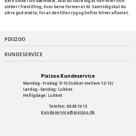
barn sidde i sin bæresele, skal du sikre dig at han eller hun
sidder i frøstilling, hvor bene former et M. Samtidig skal du
sikre god støtte, for at den lilles ryg og hofter bliver aflastet.
PIXIZOO
KUNDESERVICE
Pixizoo Kundeservice
Mandag - Fredag: 9-15 (lukket mellem 12-13)
Lørdag - Søndag: Lukket
Helligdage: Lukket
Telefon: 88 88 74 15
kundeservice@pixizoo.dk