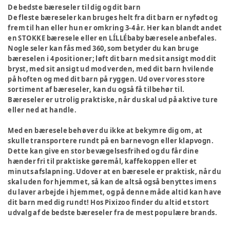
De bedste bæreseler til dig og dit barn
De fleste bæreseler kan bruges helt fra dit barn er nyfødt og
frem til han eller hun er omkring 3-4 år. Her kan blandt andet
en STOKKE bæresele eller en LÍLLÉbaby bæresele anbefales.
Nogle seler kan fås med 360, som betyder du kan bruge
bæreselen i 4 positioner; løft dit barn med sit ansigt mod dit
bryst, med sit ansigt ud mod verden, med dit barn hvilende
på hoften og med dit barn på ryggen. Ud over vores store
sortiment af bæreseler, kan du også få tilbehør til.
Bæreseler er utrolig praktiske, når du skal ud på aktive ture
eller ned at handle.
Med en bæresele behøver du ikke at bekymre dig om, at
skulle transportere rundt på en barnevogn eller klapvogn.
Dette kan give en stor bevægelsesfrihed og du får dine
hænder fri til praktiske gøremål, kaffekoppen eller et
minuts afslapning. Udover at en bæresele er praktisk, når du
skal uden for hjemmet, så kan de altså også benyttes imens
du laver arbejde i hjemmet, og på denne måde altid kan have
dit barn med dig rundt! Hos Pixizoo finder du altid et stort
udvalg af de bedste bæreseler fra de mest populære brands.