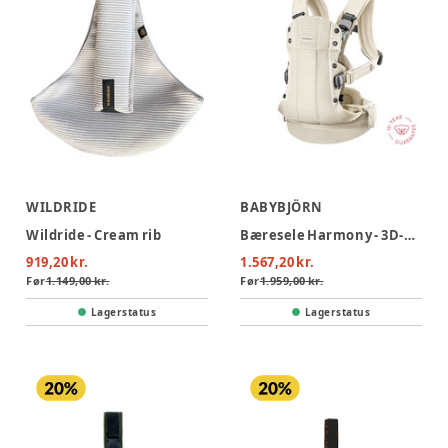
WILDRIDE
BABYBJÖRN
Wildride - Cream rib
Bæresele Harmony - 3D-mesh, Cremefarvet
919,20 kr.
1.567,20 kr.
Før
1.149,00 kr.
Før
1.959,00 kr.
Lagerstatus
Lagerstatus