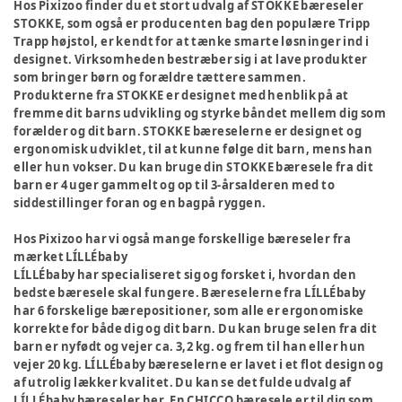
Hos Pixizoo finder du et stort udvalg af STOKKE bæreseler
STOKKE, som også er producenten bag den populære Tripp
Trapp højstol, er kendt for at tænke smarte løsninger ind i
designet. Virksomheden bestræber sig i at lave produkter
som bringer børn og forældre tættere sammen.
Produkterne fra STOKKE er designet med henblik på at
fremme dit barns udvikling og styrke båndet mellem dig som
forælder og dit barn. STOKKE bæreselerne er designet og
ergonomisk udviklet, til at kunne følge dit barn, mens han
eller hun vokser. Du kan bruge din STOKKE bæresele fra dit
barn er 4 uger gammelt og op til 3-årsalderen med to
siddestillinger foran og en bagpå ryggen.
Hos Pixizoo har vi også mange forskellige bæreseler fra
mærket LÍLLÉbaby
LÍLLÉbaby har specialiseret sig og forsket i, hvordan den
bedste bæresele skal fungere. Bæreselerne fra LÍLLÉbaby
har 6 forskelige bærepositioner, som alle er ergonomiske
korrekte for både dig og dit barn. Du kan bruge selen fra dit
barn er nyfødt og vejer ca. 3,2 kg. og frem til han eller hun
vejer 20 kg. LÍLLÉbaby bæreselerne er lavet i et flot design og
af utrolig lækker kvalitet. Du kan se det fulde udvalg af
LÍLLÉbaby bæreseler her. En CHICCO bæresele er til dig som