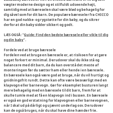
vægter moderne design og et stilfuldt udseende højt,
samtidig med at bæreselen skal være blød og behagelig for
dig såvel som for dit barn. De populære bæreseler fra CHICCO
har en god nakke- og rygstøtte for din baby, og du sikrer
derfor at din baby sidder sikkert og godt.
LÆS OGSÅ: ”
Guide: Find den bedste bæresele eller vikle til dig
og din baby
”.
Fordele ved at bruge bæresele
Fordelen ved at bruge en bæresele er, at risikoen for at gøre
noget forkert er minimal. Derudover skal du ikke stå og
balancere med dit barn, da du kan overstå det meste af
monteringen før du sætter ham eller hende i en bæresele.
En bæresele kan også være god at bruge, når du vil hurtigt og
gnidningsfrit rundt. Dette kan ofte være besværligt med en
klapvogn eller barnevogn. Gør for eksemplet busturen langt
mere behagelig med en bæresele til dit barn, frem for at
skulle tumle med at få en klapvogn ind i bussen. En bæresele
er også en god erstatning for klapvognen eller barnevognen,
når I skal ud på dårligt og ujævnt underlag osv. Derudover
kan de også bruges, når du skal have dine hænder frie.