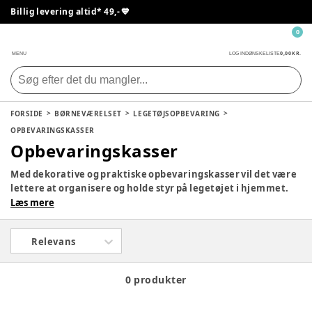
Billig levering altid* 49,- 💙
0
0,00 KR.
MENU
LOG IND
ØNSKELISTE
FORSIDE
BØRNEVÆRELSET
LEGETØJSOPBEVARING
OPBEVARINGSKASSER
Opbevaringskasser
Med dekorative og praktiske opbevaringskasser vil det være
lettere at organisere og holde styr på legetøjet i hjemmet.
Med opbevaringskasser kan du hurtig fjerne unødvendigt
Læs mere
rod i hjemmet og skabe overblik. Vi har et stort udvalg af
design og størrelser i forskellige farver og materialer. Se
Relevans
bl.a. de smarte kasser fra
LEGO
,
Sebra
,
Smallstuff
og
D
one
By
Deer.
0 produkter