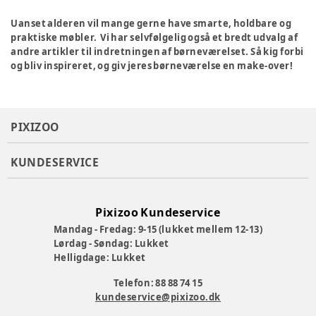
Uanset alderen vil mange gerne have smarte, holdbare og
praktiske møbler. Vi har selvfølgelig også et bredt udvalg af
andre artikler til indretningen af børneværelset. Så kig forbi
og bliv inspireret, og giv jeres børneværelse en make-over!
PIXIZOO
KUNDESERVICE
Pixizoo Kundeservice
Mandag - Fredag: 9-15 (lukket mellem 12-13)
Lørdag - Søndag: Lukket
Helligdage: Lukket
Telefon: 88 88 74 15
kundeservice@pixizoo.dk