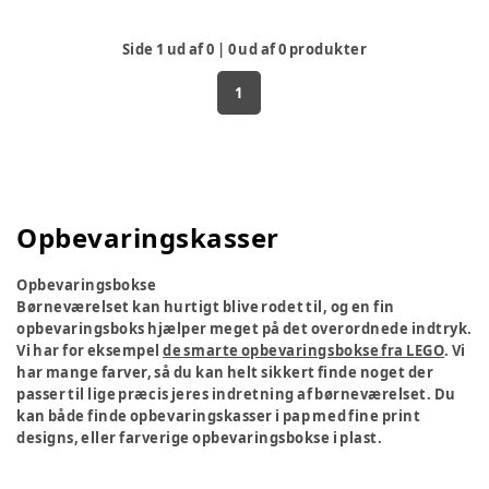
Side
1
ud af
0
|
0
ud af
0
produkter
1
Opbevaringskasser
Opbevaringsbokse
Børneværelset kan hurtigt blive rodet til, og en fin
opbevaringsboks hjælper meget på det overordnede indtryk.
Vi har for eksempel
de smarte opbevaringsbokse fra LEGO
. Vi
har mange farver, så du kan helt sikkert finde noget der
passer til lige præcis jeres indretning af børneværelset. Du
kan både finde opbevaringskasser i pap med fine print
designs, eller farverige opbevaringsbokse i plast.