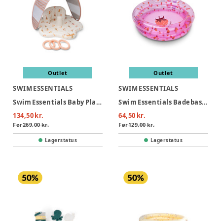
Outlet
Outlet
SWIM ESSENTIALS
SWIM ESSENTIALS
Swim Essentials Baby Plaskestol Med Skygge - Mermaid Bubbles
Swim Essentials Badebassin 60 cm - Strawberry Fields
134,50 kr.
64,50 kr.
Før
269,00 kr.
Før
129,00 kr.
Lagerstatus
Lagerstatus