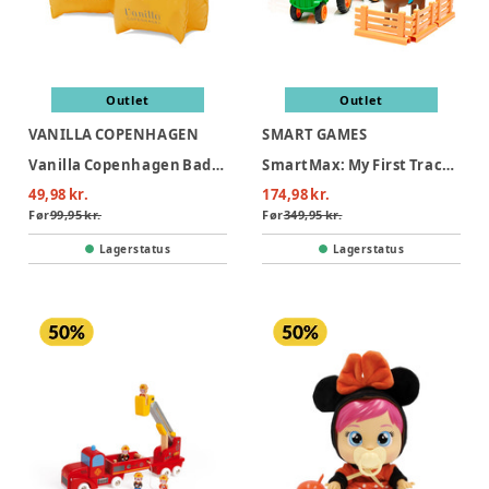
Outlet
Outlet
VANILLA COPENHAGEN
SMART GAMES
Vanilla Copenhagen Badevinger - Neon Hearts
SmartMax: My First Tractor 3 (Nordic)
49,98 kr.
174,98 kr.
Før
99,95 kr.
Før
349,95 kr.
Lagerstatus
Lagerstatus