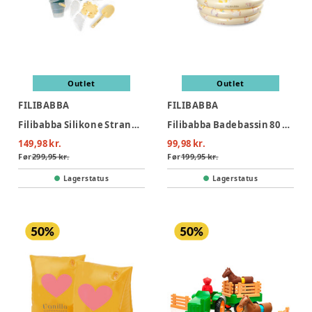
Outlet
Outlet
FILIBABBA
FILIBABBA
Filibabba Silikone Strandsæt - Konfetti
Filibabba Badebassin 80 cm Alfie – Unicorn Shores
149,98 kr.
99,98 kr.
Før
299,95 kr.
Før
199,95 kr.
Lagerstatus
Lagerstatus