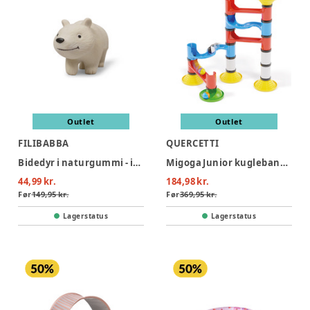
Outlet
Outlet
FILIBABBA
QUERCETTI
Bidedyr i naturgummi - isbjørnen polly
Migoga Junior kuglebane (31 dele)
44,99 kr.
184,98 kr.
Før
149,95 kr.
Før
369,95 kr.
Lagerstatus
Lagerstatus