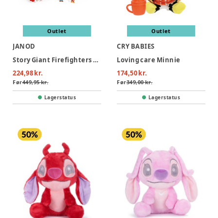
Outlet
Outlet
JANOD
CRY BABIES
Story Giant Firefighters Truck
Loving care Minnie
224,98 kr.
174,50 kr.
Før
449,95 kr.
Før
349,00 kr.
Lagerstatus
Lagerstatus