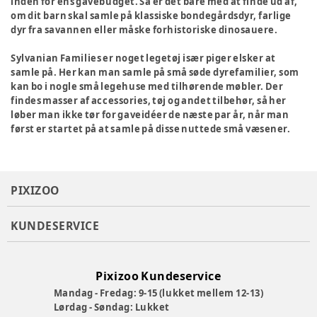
inden for ens gavebudget. Så er det bare med at finde ud af,
om dit barn skal samle på klassiske bondegårdsdyr, farlige
dyr fra savannen eller måske forhistoriske dinosauere.
Sylvanian Families er noget legetøj især piger elsker at
samle på. Her kan man samle på små søde dyrefamilier, som
kan bo i nogle små legehuse med tilhørende møbler. Der
findes masser af accessories, tøj og andet tilbehør, så her
løber man ikke tør for gaveidéer de næste par år, når man
først er startet på at samle på disse nuttede små væsener.
PIXIZOO
KUNDESERVICE
Pixizoo Kundeservice
Mandag - Fredag: 9-15 (lukket mellem 12-13)
Lørdag - Søndag: Lukket