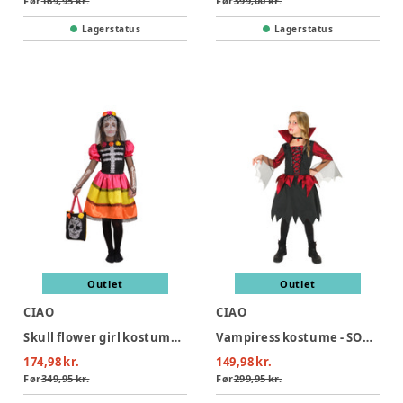
Før
169,95 kr.
Før
399,00 kr.
Lagerstatus
Lagerstatus
Outlet
Outlet
CIAO
CIAO
Skull flower girl kostume - MULTI
Vampiress kostume - SORT/RØD
174,98 kr.
149,98 kr.
Før
349,95 kr.
Før
299,95 kr.