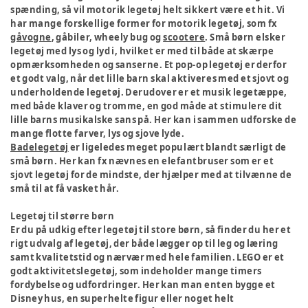
spænding, så vil motorik legetøj helt sikkert være et hit. Vi
har mange forskellige former for motorik legetøj, som fx
gåvogne
, gåbiler, wheely bug og
scootere
. Små børn elsker
legetøj med lys og lyd i, hvilket er med til både at skærpe
opmærksomheden og sanserne. Et pop-op legetøj er derfor
et godt valg, når det lille barn skal aktiveres med et sjovt og
underholdende legetøj. Derudover er et musik legetæppe,
med både klaver og tromme, en god måde at stimulere dit
lille barns musikalske sans på. Her kan i sammen udforske de
mange flotte farver, lys og sjove lyde.
Badelegetøj
er ligeledes meget populært blandt særligt de
små børn. Her kan fx nævnes en elefantbruser som er et
sjovt legetøj for de mindste, der hjælper med at tilvænne de
små til at få vasket hår.
Legetøj til større børn
Er du på udkig efter legetøj til store børn, så finder du her et
rigt udvalg af legetøj, der både lægger op til leg og læring
samt kvalitetstid og nærvær med hele familien. LEGO er et
godt aktivitetslegetøj, som indeholder mange timers
fordybelse og udfordringer. Her kan man enten bygge et
Disney hus, en superhelte figur eller noget helt