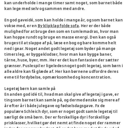
kan underholde i mange timer samt noget, som barnet både
kan lege med selv og sammen med andre.
En god gaveidé, som kan holde i mange år, og som barnet kan
vokse med, er en
By klipklap folde sofa
. Her er der både
mulighed for at bruge den som en tumlemadras, hvor man
kan hoppe rundt og bruge en masse energi. Den kan også
bruges til at slappe af på, læse en bog og bare komme helt
ned i gear. Noget andet godt legetøj som byder på mange
timers leg, er byggeklodser, hvor man kan bygge baner,
tårne, huse, byer, mm. Her er det kun fantasien der sætter
grænser. Puslespil er ligeledes noget godt legetøj, som børn i
alle aldre kan få glæde af. Her kan børnene udfordre deres
evne til fordybelse, opmærksomhed og koncentration.
Legetøj børn kan samle på
En anden god idé til, hvad man skal give af legetøj i gave, er
ting som barnet kan samle på, og dermed ønske sig mere af
år efter år i både julegave og fødselsdagsgave. Fx de
populære Schleich dyr, som er noget godt samle legetøj til
særligt de små børn. Der er forskellige dyr i forskellige
prisklasser, hvilket gør det nemt at finde noget der rammer