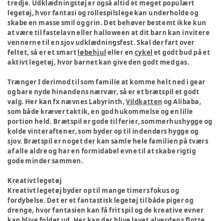
tredje. Udklædningstøj er også altid et meget populært
legetøj, hvor fantasi og rollespilslege kan underholde og
skabe en masse smil og grin. Det behøver bestemt ikke kun
at være til fastelavn eller halloween at dit barn kan invitere
vennerne til en sjov udklædningsfest. Skal der fart over
feltet, så er et smart
løbehjul
eller en
cykel
et godt bud på et
aktivt legetøj, hvor barnet kan give den godt med gas.
Trænger I derimod til som familie at komme helt ned i gear
og bare nyde hinandens nærvær, så er et brætspil et godt
valg. Her kan fx nævnes Labyrinth,
Vildkatten
og Alibaba,
som både kræver taktik, en god hukommelse og en lille
portion held. Brætspil er gode til ferier, sommerhushygge og
kolde vinteraftener, som byder op til indendørs hygge og
sjov. Brætspil er noget der kan samle hele familien på tværs
af alle aldre og har en formidabel evne til at skabe rigtig
gode minder sammen.
Kreativt legetøj
Kreativt legetøj byder op til mange timers fokus og
fordybelse. Det er et fantastisk legetøj til både piger og
drenge, hvor fantasien kan få frit spil og de kreative evner
kan blive foldet ud. Her kan der blive lavet alverdens flotte