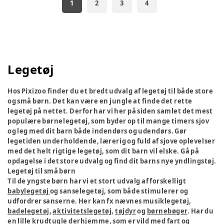
1
2
3
4
Legetøj
Hos Pixizoo finder du et bredt udvalg af legetøj til både store
og små børn. Det kan være en jungle at finde det rette
legetøj på nettet. Derfor har vi her på siden samlet det mest
populære børnelegetøj, som byder op til mange timers sjov
og leg med dit barn både indendørs og udendørs. Gør
legetiden underholdende, lærerig og fuld af sjove oplevelser
med det helt rigtige legetøj, som dit barn vil elske. Gå på
opdagelse i det store udvalg og find dit barns nye yndlingstøj.
Legetøj til små børn
Til de yngste børn har vi et stort udvalg af forskelligt
babylegetøj
og sanselegetøj, som både stimulerer og
udfordrer sanserne. Her kan fx nævnes musiklegetøj,
badelegetøj
,
aktivitetslegetøj
,
tøjdyr
og
børnebøger
. Har du
en lille krudtugle derhjemme, som er vild med fart og