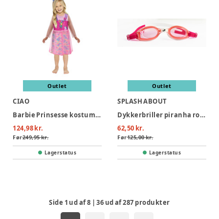
Outlet
Outlet
CIAO
SPLASH ABOUT
Barbie Prinsesse kostume 3-4 år
Dykkerbriller piranha rose junior 6-14 år
124,98 kr.
62,50 kr.
Før
249,95 kr.
Før
125,00 kr.
Lagerstatus
Lagerstatus
Side
1
ud af
8
|
36
ud af
287
produkter