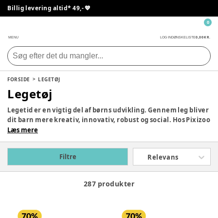
Billig levering altid* 49,- 💙
0
0,00 KR.
MENU
LOG IND
ØNSKELISTE
FORSIDE
LEGETØJ
Legetøj
Legetid er en vigtig del af børns udvikling. Gennem leg bliver
dit barn mere kreativ, innovativ, robust og social. Hos Pixizoo
har vi samlet det bedste legetøj til både babyer og børn.
Læs mere
Udforsk vores store udvalg og find det perfekte legetøj til dit
barn her.
Filtre
Relevans
287 produkter