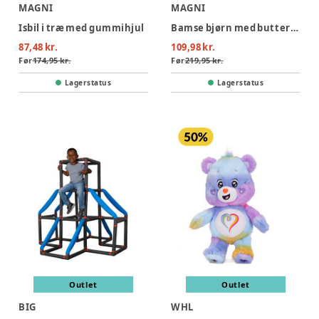
MAGNI
MAGNI
Isbil i træ med gummihjul
Bamse bjørn med butterfly, 25 cm
87,48 kr.
109,98 kr.
Før
174,95 kr.
Før
219,95 kr.
Lagerstatus
Lagerstatus
Outlet
Outlet
BIG
WHL