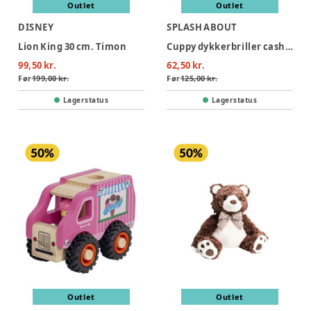
Outlet
Outlet
DISNEY
SPLASH ABOUT
Lion King 30 cm. Timon
Cuppy dykkerbriller cashmere- infant 2-6 years
99,50 kr.
62,50 kr.
Før
199,00 kr.
Før
125,00 kr.
Lagerstatus
Lagerstatus
Outlet
Outlet