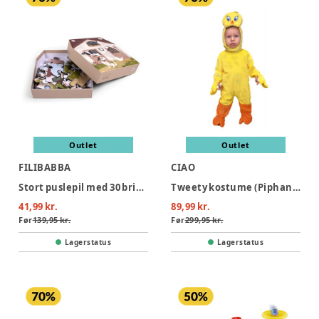
Outlet
Outlet
FILIBABBA
CIAO
Stort puslepil med 30 brikker - Bondegården
Tweety kostume (Piphans) - GUL
41,99 kr.
89,99 kr.
Før
139,95 kr.
Før
299,95 kr.
Lagerstatus
Lagerstatus