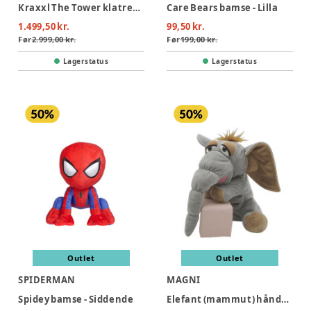
Kraxxl The Tower klatretårn
Care Bears bamse - Lilla
1.499,50 kr.
99,50 kr.
Før
2.999,00 kr.
Før
199,00 kr.
Lagerstatus
Lagerstatus
Outlet
Outlet
SPIDERMAN
MAGNI
Spidey bamse - Siddende
Elefant (mammut) hånddukke 25 cm.