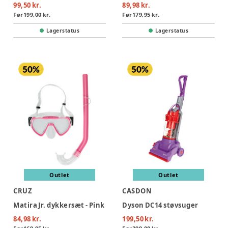
99,50 kr.
89,98 kr.
Før
199,00 kr.
Før
179,95 kr.
Lagerstatus
Lagerstatus
Outlet
Outlet
CRUZ
CASDON
Matira Jr. dykkersæt - Pink
Dyson DC14 støvsuger
84,98 kr.
199,50 kr.