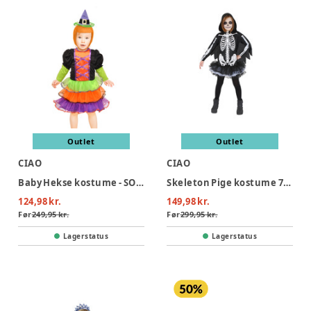
Outlet
Outlet
CIAO
CIAO
Baby Hekse kostume - SORT
Skeleton Pige kostume 7-10 år
124,98 kr.
149,98 kr.
Før
249,95 kr.
Før
299,95 kr.
Lagerstatus
Lagerstatus