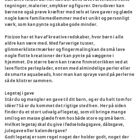
tegninger, malerier, smykker og figurer. Derudover kan
børnene også prøve kræfter med selv at lave gaver og glæde
nogle kære familiemedlemmer med et unikt og personligt
værk, som kan pynte og skabe gode minder.
Pixizoo har et hav af kreative redskaber, hvor børn i alle
aldre kan være med. Med farverige tusser,
glimmerklistermærker og fingermaling kan de små lave
nogle flotte kreationer der kan pynte på væggene i
hjemmet. De større børn kan træne finmotorikken ved at
lave flotte perleplader, enten med almindelige perler eller
de smarte aquabeads, hvor man kan spraye vand på perlerne
så de klistrer sammen.
Legetøj i gave
Står du og mangler en gave til dit barn, og er du helt tom for
idéer? Så er du kommet det rigtige sted hen. Her på siden
finder du et stort udvalg af legetøj, som vil bringe mange
smil og en masse glæde frem hos både store og små børn.
Hvilket legetøj skal du give i fødselsdagsgave, dåbsgave,
julegave eller kalendergave?
Godt legetøj er som regel noget der holder godt, noget der