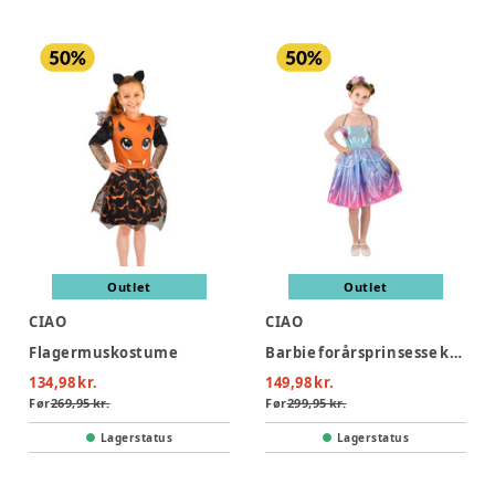
Outlet
Outlet
CIAO
CIAO
Flagermuskostume
Barbie forårsprinsesse kostume - MULTI
134,98 kr.
149,98 kr.
Før
269,95 kr.
Før
299,95 kr.
Lagerstatus
Lagerstatus