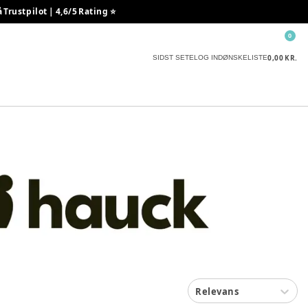
rustpilot | 4,6/5 Rating ⭐️
0
0,00 KR.
SIDST SETE
LOG IND
ØNSKELISTE
Relevans