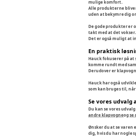
mulige komfort.
Alle produkterne blive
uden at bekymre dig o
De gode produkter er og
takt med at det vokser.
Det er også muligt at in
En praktisk løsn
Hauck fokuserer på at 
komme rundt med sam
Derudover er klapvog
Hauck har også udviklet
som kan bruges til, når
Se vores udvalg 
Du kan se vores udvalg
andre klapvogne
og
se 
Ønsker du at se varen e
dig, hvis du har nogle 