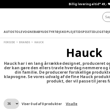
Billig levering altid* 49,- 
AUTOSTOLE
VOGNE
BABYUDSTYR
TØJ
SKO
PLEJETID
SPISETID
LEGETØJ
FORSIDE
BRANDS
HAUCK
Hauck
Hauck har i en lang årrække designet, produceret o
der kan gøre den ellers travle hverdag nemmere og i
din familie. De producerer forskellige produk
klapvogne. Se vores udvalg af de fine Hauck produkte
produkt, der vil passe til jeres 
Viser
0
ud af
0
produkter
Vis alle