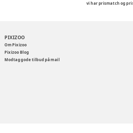
vi har prismatch og pri
PIXIZOO
Om Pixizoo
Pixizoo Blog
Modtag gode tilbud på mail