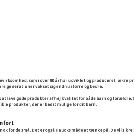
ievirksomhed, som i over 90 år har udviklet og produceret lækre pr
ere generationer vokset sig endnu større og bedre.
k at lave gode produkter af høj kvalitet for både barn og forældre. 
ikle produkter, der er bedst mulige for dit barn.
mfort
nok for de små. Det er også Haucks måde at tænke på. De vil sikre