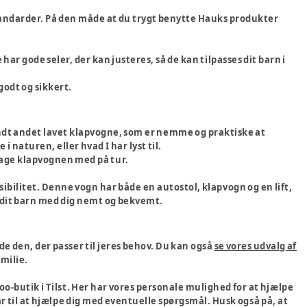
standarder. På den måde at du trygt benytte Hauks produkter
ar gode seler, der kan justeres, så de kan tilpasses dit barn i
 godt og sikkert.
landt andet lavet klapvogne, som er nemme og praktiske at
i naturen, eller hvad I har lyst til.
age klapvognen med på tur.
sibilitet. Denne vogn har både en autostol, klapvogn og en lift,
ve dit barn med dig nemt og bekvemt.
e den, der passer til jeres behov. Du kan også
se vores udvalg af
amilie.
o-butik i Tilst. Her har vores personale mulighed for at hjælpe
ar til at hjælpe dig med eventuelle spørgsmål. Husk også på, at