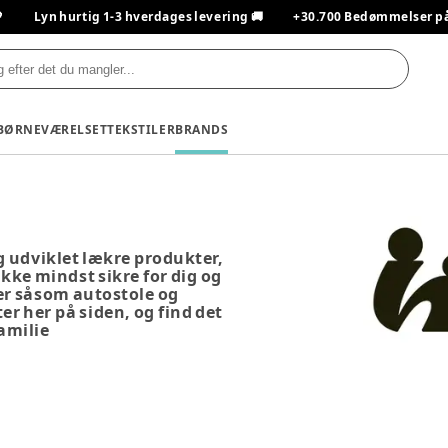

Lyn hurtig 1-3 hverdages levering 🚚
+30.700 Bedømmelser på T
BØRNEVÆRELSET
TEKSTILER
BRANDS
g udviklet lækre produkter,
kke mindst sikre for dig og
ter såsom autostole og
r her på siden, og find det
familie