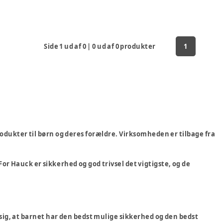
Side
1
ud af
0
|
0
ud af
0
produkter
1
odukter til børn og deres forældre. Virksomheden er tilbage fra
For Hauck er sikkerhed og god trivsel det vigtigste, og de
 sig, at barnet har den bedst mulige sikkerhed og den bedst