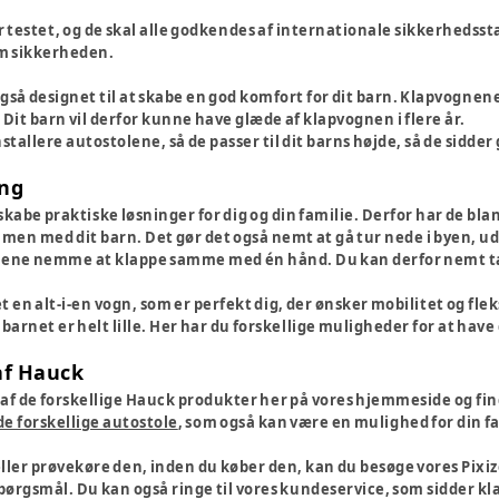
r testet, og de skal alle godkendes af internationale sikkerheds
m sikkerheden.
så designet til at skabe en god komfort for dit barn. Klapvognene h
 Dit barn vil derfor kunne have glæde af klapvognen i flere år.
stallere autostolene, så de passer til dit barns højde, så de sidder
ing
skabe praktiske løsninger for dig og din familie. Derfor har de b
men med dit barn
.
Det gør det også nemt at gå tur nede i byen, ude 
nene nemme at klappe samme med én hånd. Du kan derfor nemt t
 en alt-i-en vogn, som er perfekt dig, der ønsker mobilitet og flek
 barnet er helt lille. Her har du forskellige muligheder for at ha
af Hauck
 af de forskellige Hauck produkter her på vores hjemmeside og find
de forskellige autostole
, som også kan være en mulighed for din f
ller prøvekøre den, inden du køber den, kan du besøge vores Pixizo
spørgsmål. Du kan også ringe til vores kundeservice, som sidder kl