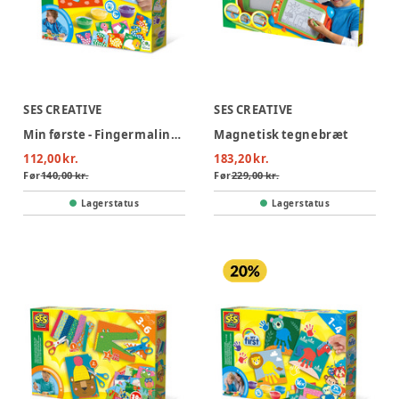
SES CREATIVE
SES CREATIVE
Min første - Fingermaling dinosaurer
Magnetisk tegnebræt
112,00 kr.
183,20 kr.
Før
140,00 kr.
Før
229,00 kr.
Lagerstatus
Lagerstatus