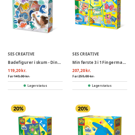
SES CREATIVE
SES CREATIVE
Badefigurer i skum - Dinoer
Min første 3 i 1 Fingermaling
119,20 kr.
207,20 kr.
Før
149,00 kr.
Før
259,00 kr.
Lagerstatus
Lagerstatus