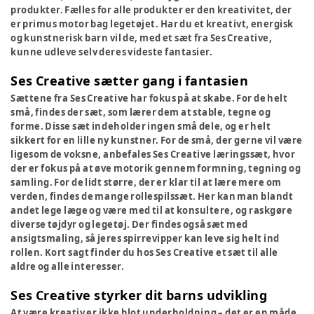
produkter. Fælles for alle produkter er den kreativitet, der
er primus motor bag legetøjet. Har du et kreativt, energisk
og kunstnerisk barn vil de, med et sæt fra Ses Creative,
kunne udleve selv deres videste fantasier.
Ses Creative sætter gang i fantasien
Sættene fra Ses Creative har fokus på at skabe. For de helt
små, findes der sæt, som lærer dem at stable, tegne og
forme. Disse sæt indeholder ingen små dele, og er helt
sikkert for en lille ny kunstner. For de små, der gerne vil være
ligesom de voksne, anbefales Ses Creative læringssæt, hvor
der er fokus på at øve motorik gennem formning, tegning og
samling. For de lidt større, der er klar til at lære mere om
verden, findes de mange rollespilssæt. Her kan man blandt
andet lege læge og være med til at konsultere, og raskgøre
diverse tøjdyr og legetøj. Der findes også sæt med
ansigtsmaling, så jeres spirrevipper kan leve sig helt ind
rollen. Kort sagt finder du hos Ses Creative et sæt til alle
aldre og alle interesser.
Ses Creative styrker dit barns udvikling
At være kreativ er ikke blot underholdning – det er en måde,