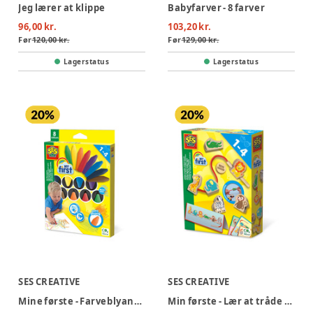
Jeg lærer at klippe
Babyfarver - 8 farver
96,00 kr.
103,20 kr.
Før
120,00 kr.
Før
129,00 kr.
Lagerstatus
Lagerstatus
SES CREATIVE
SES CREATIVE
Mine første - Farveblyanter 8 stk
Min første - Lær at tråde perler