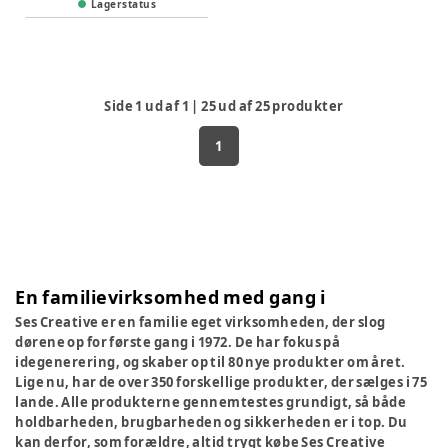
Lagerstatus
Side
1
ud af
1
|
25
ud af
25
produkter
1
En familievirksomhed med gang i
Ses Creative er en familie eget virksomheden, der slog
dørene op for første gang i 1972. De har fokus på
idegenerering, og skaber op til 80 nye produkter om året.
Lige nu, har de over 350 forskellige produkter, der sælges i 75
lande. Alle produkterne gennemtestes grundigt, så både
holdbarheden, brugbarheden og sikkerheden er i top. Du
kan derfor, som forældre, altid trygt købe Ses Creative