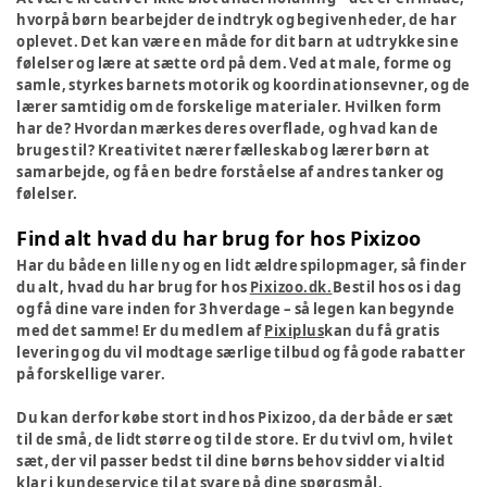
hvorpå børn bearbejder de indtryk og begivenheder, de har
oplevet. Det kan være en måde for dit barn at udtrykke sine
følelser og lære at sætte ord på dem. Ved at male, forme og
samle, styrkes barnets motorik og koordinationsevner, og de
lærer samtidig om de forskelige materialer. Hvilken form
har de? Hvordan mærkes deres overflade, og hvad kan de
bruges til? Kreativitet nærer fælleskab og lærer børn at
samarbejde, og få en bedre forståelse af andres tanker og
følelser.
Find alt hvad du har brug for hos Pixizoo
Har du både en lille ny og en lidt ældre spilopmager, så finder
du alt, hvad du har brug for hos
Pixizoo.dk.
Bestil hos os i dag
og få dine vare inden for 3 hverdage – så legen kan begynde
med det samme! Er du medlem af
Pixiplus
kan du få gratis
levering og du vil modtage særlige tilbud og få gode rabatter
på forskellige varer.
Du kan derfor købe stort ind hos Pixizoo, da der både er sæt
til de små, de lidt større og til de store. Er du tvivl om, hvilet
sæt, der vil passer bedst til dine børns behov sidder vi altid
klar i kundeservice til at svare på dine spørgsmål.