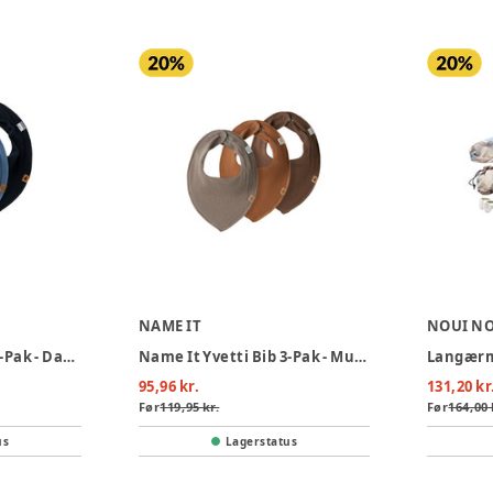
NAME IT
NOUI N
Name It Yvetti Bib 3-Pak - Dark Sapphire
Name It Yvetti Bib 3-Pak - Mustang
95,96 kr.
131,20 kr
Før
119,95 kr.
Før
164,00 
us
Lagerstatus