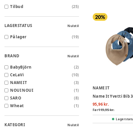
Tilbud
(
25
)
LAGERSTATUS
Nulstil
På lager
(
19
)
BRAND
Nulstil
BabyBjörn
(
2
)
CeLaVi
(
10
)
NAME IT
(
3
)
NAME IT
NOUI NOUI
(
1
)
SARO
(
8
)
95,96 kr.
Wheat
(
1
)
Før
119,95 kr.
Lagerstat
KATEGORI
Nulstil