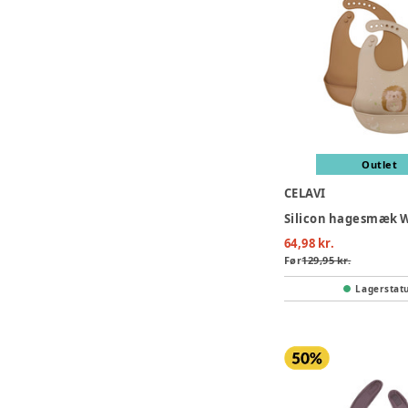
Outlet
CELAVI
64,98 kr.
Før
129,95 kr.
Lagerstat