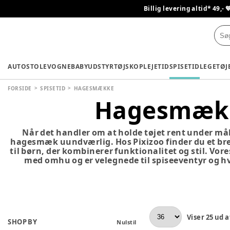
Billig levering altid* 49,- 
AUTOSTOLE
VOGNE
BABYUDSTYR
TØJ
SKO
PLEJETID
SPISETID
LEGETØJ
FORSIDE
SPISETID
HAGESMÆKKE
Hagesmæk
Når det handler om at holde tøjet rent under målt
hagesmæk uundværlig. Hos Pixizoo finder du et b
til børn, der kombinerer funktionalitet og stil. V
med omhu og er velegnede til spiseeventyr og 
Viser
25
ud a
SHOP BY
Nulstil