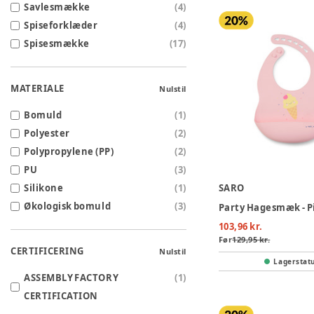
Savlesmække
(
4
)
Spiseforklæder
(
4
)
Spisesmække
(
17
)
MATERIALE
Nulstil
Bomuld
(
1
)
Polyester
(
2
)
Polypropylene (PP)
(
2
)
PU
(
3
)
Silikone
(
1
)
SARO
Økologisk bomuld
(
3
)
Party Hagesmæk - P
103,96 kr.
Før
129,95 kr.
CERTIFICERING
Nulstil
Lagerstat
ASSEMBLY FACTORY
(
1
)
CERTIFICATION