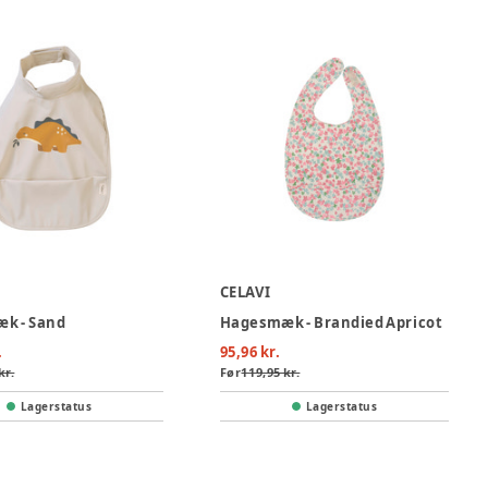
CELAVI
k - Sand
Hagesmæk - Brandied Apricot
.
95,96 kr.
kr.
Før
119,95 kr.
Lagerstatus
Lagerstatus