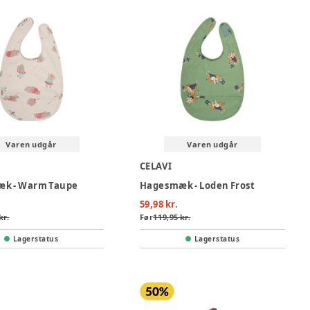
Varen udgår
Varen udgår
CELAVI
k - Warm Taupe
Hagesmæk - Loden Frost
59,98 kr.
kr.
Før
119,95 kr.
Lagerstatus
Lagerstatus