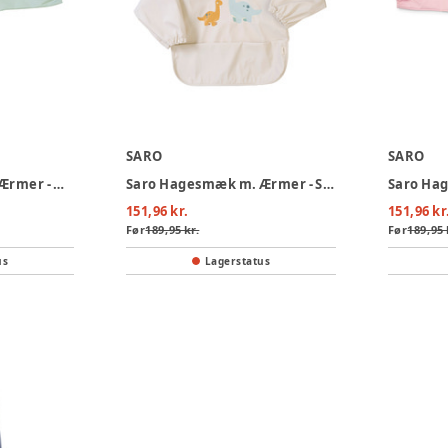
SARO
SARO
Saro Hagesmæk m. Ærmer - Mint
Saro Hagesmæk m. Ærmer - Sand
151,96 kr.
151,96 kr
Før
189,95 kr.
Før
189,95 
us
Lagerstatus