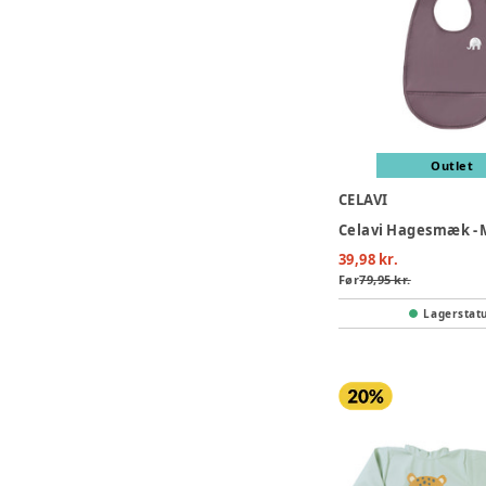
Outlet
CELAVI
Celavi Hagesmæk -
39,98 kr.
Før
79,95 kr.
Lagerstat