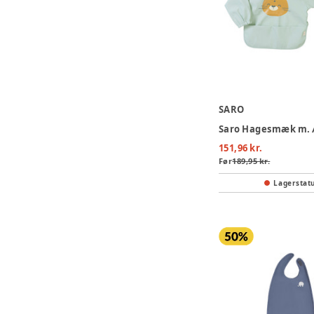
SARO
151,96 kr.
Før
189,95 kr.
Lagerstat