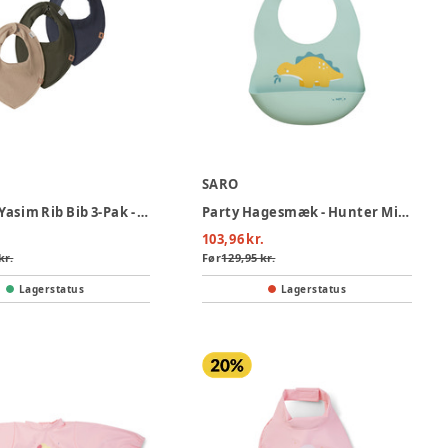
SARO
Name It Yasim Rib Bib 3-Pak - Ombre Blue
Party Hagesmæk - Hunter Mint
103,96 kr.
kr.
Før
129,95 kr.
Lagerstatus
Lagerstatus