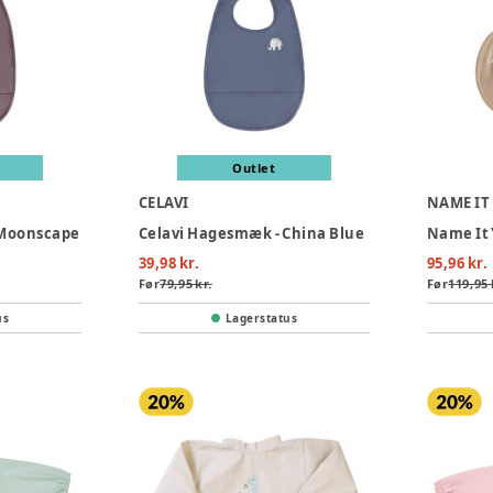
Outlet
CELAVI
NAME IT
 Moonscape
Celavi Hagesmæk - China Blue
39,98 kr.
95,96 kr.
Før
79,95 kr.
Før
119,95 
us
Lagerstatus