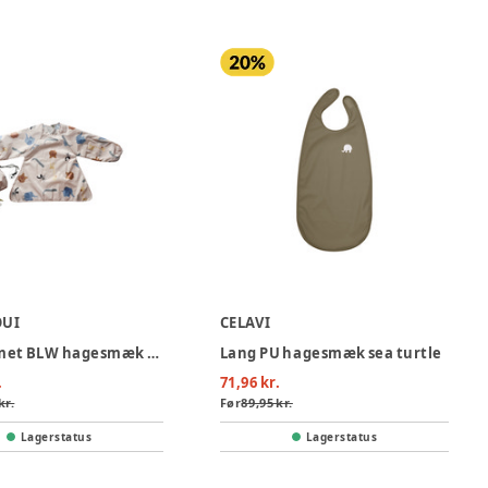
OUI
CELAVI
Langærmet BLW hagesmæk - Beige
Lang PU hagesmæk sea turtle
.
71,96 kr.
kr.
Før
89,95 kr.
Lagerstatus
Lagerstatus