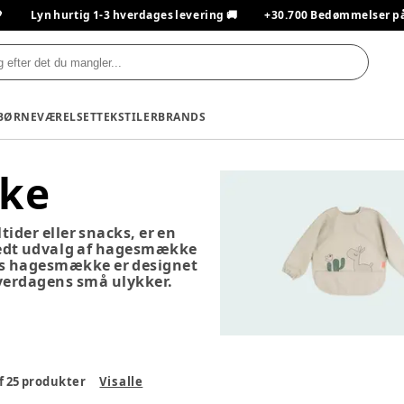

Lyn hurtig 1-3 hverdages levering 🚚
+30.700 Bedømmelser på T
BØRNEVÆRELSET
TEKSTILER
BRANDS
ke
ider eller snacks, er en
redt udvalg af hagesmække
ores hagesmække er designet
hverdagens små ulykker.
f
25
produkter
Vis alle