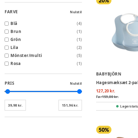
FARVE
Nulstil
Blå
(
4
)
Brun
(
1
)
Grön
(
1
)
Lila
(
2
)
Mönster/multi
(
5
)
Rosa
(
1
)
BABYBJÖRN
Hagesmæksæt 2-pak 
PRIS
Nulstil
127,20 kr.
Før
159,00 kr.
39,98 kr.
151,96 kr.
Lagerstat