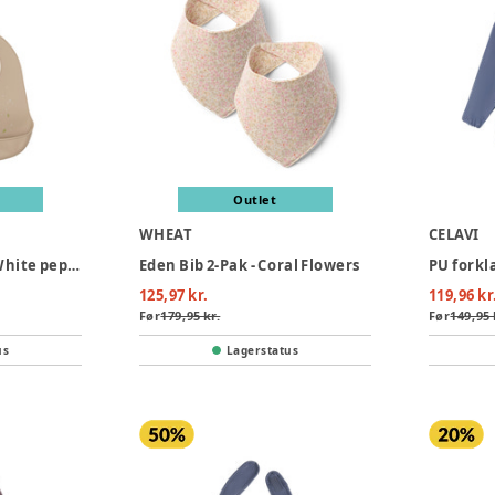
Outlet
WHEAT
CELAVI
Silicon hagesmæk White pepper (2-pak)
Eden Bib 2-Pak - Coral Flowers
PU forkl
125,97 kr.
119,96 kr
Før
179,95 kr.
Før
149,95 
us
Lagerstatus