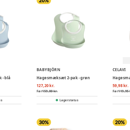
BABYBJÖRN
CELAVI
- blå
Hagesmæksæt 2-pak - grøn
Hagesmæ
127,20 kr.
59,98 kr.
Før
159,00 kr.
Før
119,95 
us
Lagerstatus