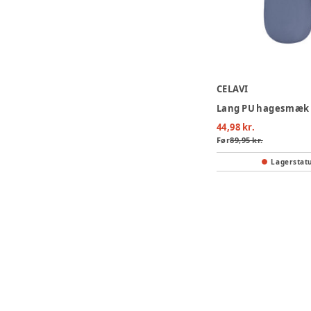
CELAVI
Lang PU hagesmæk 
44,98 kr.
Før
89,95 kr.
Lagerstat