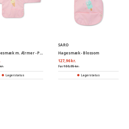
SARO
Saro Hagesmæk m. Ærmer - Pink
Hagesmæk - Blossom
.
127,96 kr.
kr.
Før
159,95 kr.
Lagerstatus
Lagerstatus