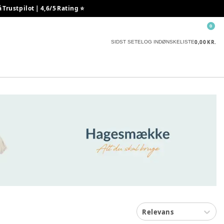
rustpilot | 4,6/5 Rating ⭐️
0
0,00 KR.
SIDST SETE
LOG IND
ØNSKELISTE
Relevans