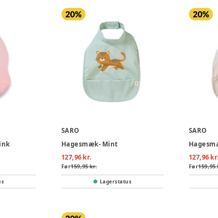
SARO
SARO
ink
Hagesmæk- Mint
Hagesmæ
127,96 kr.
127,96 kr
Før
159,95 kr.
Før
159,95 
us
Lagerstatus