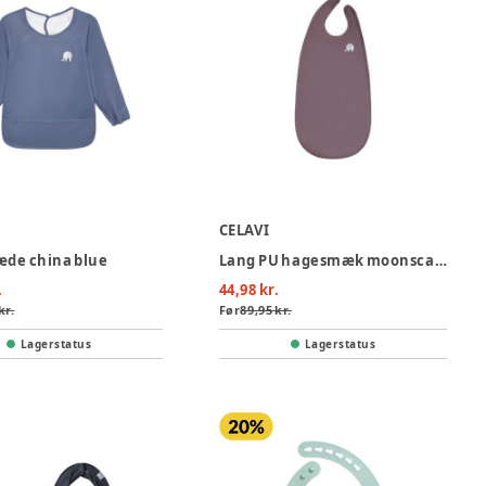
CELAVI
æde china blue
Lang PU hagesmæk moonscape
.
44,98 kr.
kr.
Før
89,95 kr.
Lagerstatus
Lagerstatus