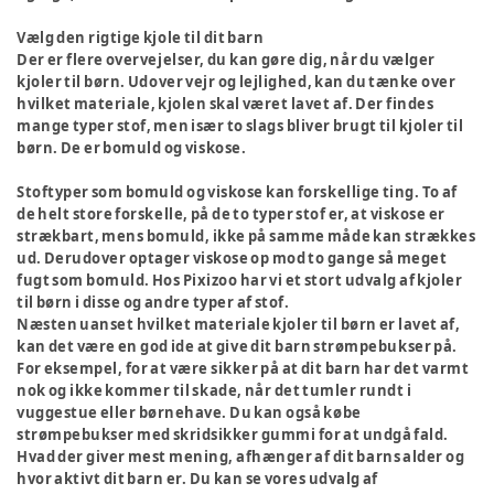
Vælg den rigtige kjole til dit barn
Der er flere overvejelser, du kan gøre dig, når du vælger
kjoler til børn. Udover vejr og lejlighed, kan du tænke over
hvilket materiale, kjolen skal været lavet af. Der findes
mange typer stof, men især to slags bliver brugt til kjoler til
børn. De er bomuld og viskose.
Stoftyper som bomuld og viskose kan forskellige ting. To af
de helt store forskelle, på de to typer stof er, at viskose er
strækbart, mens bomuld, ikke på samme måde kan strækkes
ud. Derudover optager viskose op mod to gange så meget
fugt som bomuld. Hos Pixizoo har vi et stort udvalg af kjoler
til børn i disse og andre typer af stof.
Næsten uanset hvilket materiale kjoler til børn er lavet af,
kan det være en god ide at give dit barn strømpebukser på.
For eksempel, for at være sikker på at dit barn har det varmt
nok og ikke kommer til skade, når det tumler rundt i
vuggestue eller børnehave. Du kan også købe
strømpebukser med skridsikker gummi for at undgå fald.
Hvad der giver mest mening, afhænger af dit barns alder og
hvor aktivt dit barn er. Du kan se vores udvalg af