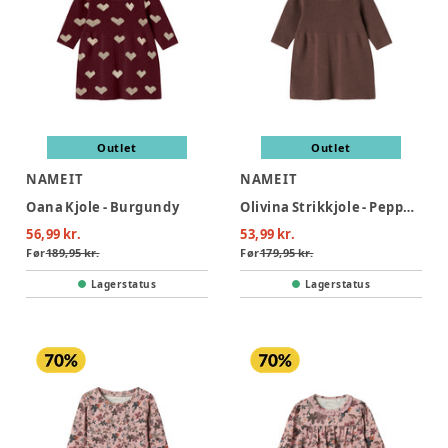
Outlet
Outlet
NAME IT
NAME IT
Oana Kjole - Burgundy
Olivina Strikkjole - Peppercorn
56,99 kr.
53,99 kr.
Før
189,95 kr.
Før
179,95 kr.
Lagerstatus
Lagerstatus