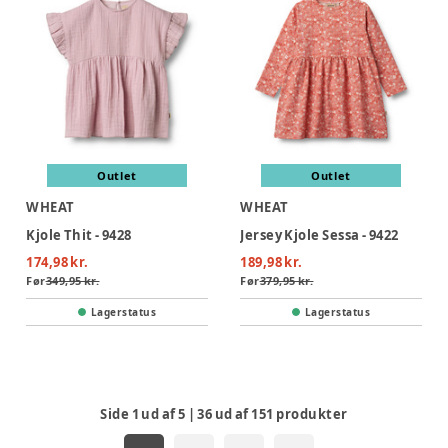
Outlet
Outlet
WHEAT
WHEAT
Kjole Thit - 9428
Jersey Kjole Sessa - 9422
174,98 kr.
189,98 kr.
Før
349,95 kr.
Før
379,95 kr.
Lagerstatus
Lagerstatus
Side
1
ud af
5
|
36
ud af
151
produkter