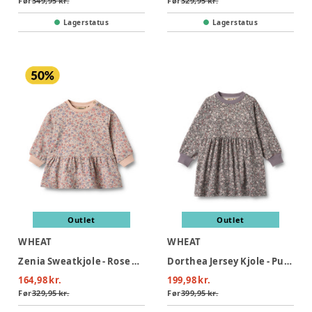
Før
349,95 kr.
Før
329,95 kr.
Lagerstatus
Lagerstatus
Outlet
Outlet
WHEAT
WHEAT
Zenia Sweatkjole - Rose dust flowers
Dorthea Jersey Kjole - Purple stone flowers
164,98 kr.
199,98 kr.
Før
329,95 kr.
Før
399,95 kr.