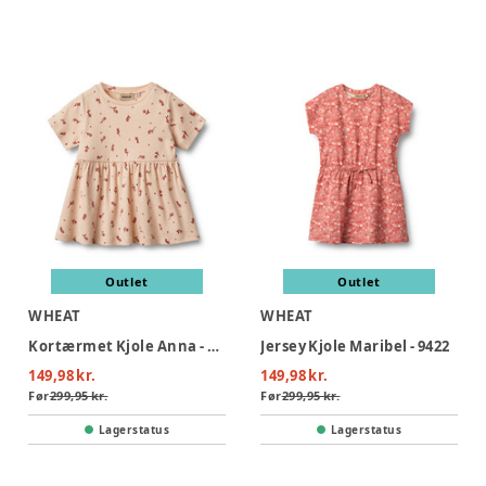
Outlet
Outlet
WHEAT
WHEAT
Kortærmet Kjole Anna - 9439
Jersey Kjole Maribel - 9422
149,98 kr.
149,98 kr.
Før
299,95 kr.
Før
299,95 kr.
Lagerstatus
Lagerstatus