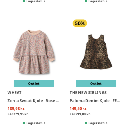
Lagerstatus
Lagerstatus
Outlet
Outlet
WHEAT
THE NEW SIBLINGS
Zenia Sweat Kjole - Rose dust flowers
Paloma Denim Kjole - FEATHEGRAY
189,98 kr.
149,50 kr.
Før
379,95 kr.
Før
299,00 kr.
Lagerstatus
Lagerstatus