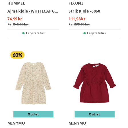
HUMMEL
FIXONI
Ajma kjole - WHITECAP GRAY
Strik Kjole - 6060
74,99 kr.
111,98 kr.
Før
249,95 kr.
Før
279,95 kr.
Lagerstatus
Lagerstatus
Outlet
Outlet
MINYMO
MINYMO