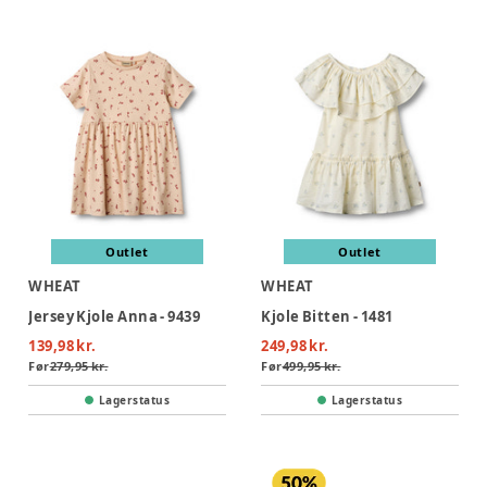
Outlet
Outlet
WHEAT
WHEAT
Jersey Kjole Anna - 9439
Kjole Bitten - 1481
139,98 kr.
249,98 kr.
Før
279,95 kr.
Før
499,95 kr.
Lagerstatus
Lagerstatus