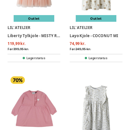
Outlet
Outlet
LIL' ATELIER
LIL' ATELIER
Liberty Tylkjole - MISTY ROSE
Layo Kjole - COCONUT MI
119,99 kr.
74,99 kr.
Før
399,95 kr.
Før
249,95 kr.
Lagerstatus
Lagerstatus