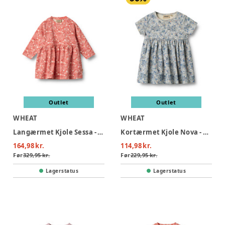
Outlet
Outlet
WHEAT
WHEAT
Langærmet Kjole Sessa - 9422
Kortærmet Kjole Nova - 9418
164,98 kr.
114,98 kr.
Før
329,95 kr.
Før
229,95 kr.
Lagerstatus
Lagerstatus