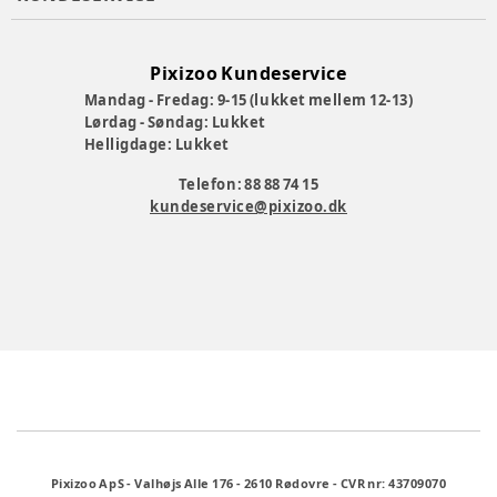
Pixizoo Kundeservice
Mandag - Fredag: 9-15 (lukket mellem 12-13)
Lørdag - Søndag: Lukket
Helligdage: Lukket
Telefon: 88 88 74 15
kundeservice@pixizoo.dk
Pixizoo ApS
-
Valhøjs Alle 176
-
2610 Rødovre
-
CVR nr: 43709070