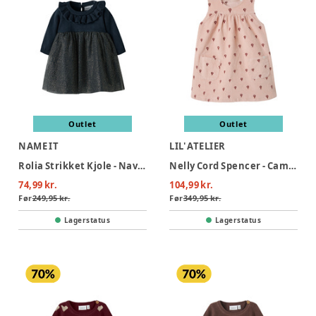
Outlet
Outlet
NAME IT
LIL' ATELIER
Rolia Strikket Kjole - Navy Blazer
Nelly Cord Spencer - Cameo Rose
74,99 kr.
104,99 kr.
Før
249,95 kr.
Før
349,95 kr.
Lagerstatus
Lagerstatus