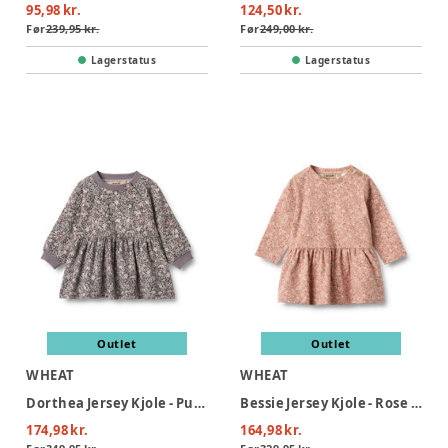
95,98 kr.
124,50 kr.
Før
239,95 kr.
Før
249,00 kr.
Lagerstatus
Lagerstatus
Outlet
Outlet
WHEAT
WHEAT
Dorthea Jersey Kjole - Purple stone flowers
Bessie Jersey Kjole - Rose dust flower meadow
174,98 kr.
164,98 kr.