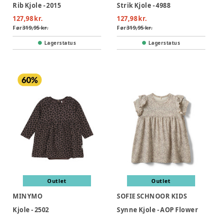
Rib Kjole - 2015
Strik Kjole - 4988
127,98 kr.
127,98 kr.
Før
319,95 kr.
Før
319,95 kr.
Lagerstatus
Lagerstatus
Outlet
Outlet
MINYMO
SOFIE SCHNOOR KIDS
Kjole - 2502
Synne Kjole - AOP Flower