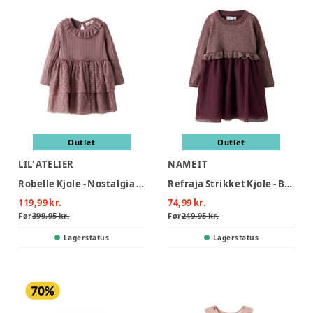
Outlet
Outlet
LIL' ATELIER
NAME IT
Robelle Kjole - Nostalgia Rose
Refraja Strikket Kjole - Burgundy
119,99 kr.
74,99 kr.
Før
399,95 kr.
Før
249,95 kr.
Lagerstatus
Lagerstatus