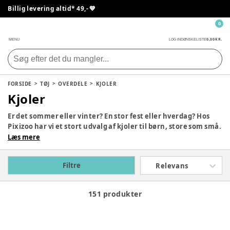
Billig levering altid* 49,- 💙
0
0,00 KR.
MENU
LOG IND
ØNSKELISTE
FORSIDE
TØJ
OVERDELE
KJOLER
Kjoler
Er det sommer eller vinter? En stor fest eller hverdag? Hos
Pixizoo har vi et stort udvalg af kjoler til børn, store som små.
Du kan finde kjoler med både farverige mønstre som
Læs mere
blomster og dyre og helt ensfarvede kjoler. Vi har noget til
enhver lejlighed og ethvert barn.
Filtre
Relevans
151 produkter