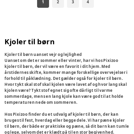
1
2
3
4
Kjoler til børn
Kjoler til børn uanset vejr og lejlighed
Uanset om det er sommer eller vinter, har vi hos Pixizoo
kjoler til børn, der vil være en favorit i dit hjem. Med
årstidernes skifte, kommer mange forskellige overvejelser i
forhold til påklædning. Det gælder også for kjoler til børn.
Hvor tykt skal stof skal kjolen være lavet af og hvor lang skal
kjolen være? Tykt stof egnet sig ofte dårligt til varme
sommerdage, mens en lang kjole kan være god til at holde
temperaturen nede om sommeren.
Hos Pixizoo finder du et udvalg af kjoler til børn, der kan
bruges til fest, hverdag eller begge dele. Vi har pæne kjoler
til børn, der både er praktiske og pæne, så dit barn kan tumle
og lege, selvom det er klædt på til en stor begivenhed.