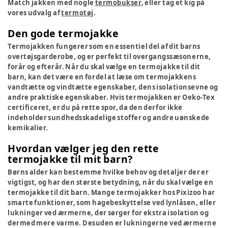
Match jakken med nogle
termobukser
, eller tag et kig på
vores udvalg af
termotøj
.
Den gode termojakke
Termojakken fungerer som en essentiel del af dit barns
overtøjsgarderobe, og er perfekt til overgangssæsonerne,
forår og efterår. Når du skal vælge en termojakke til dit
barn, kan det være en fordel at læse om termojakkens
vandtætte og vindtætte egenskaber, dens isolationsevne og
andre praktiske egenskaber. Hvis termojakken er Oeko-Tex
certificeret, er du på rette spor, da den derfor ikke
indeholder sundhedsskadelige stoffer og andre uønskede
kemikalier.
Hvordan vælger jeg den rette
termojakke til mit barn?
Børns alder kan bestemme hvilke behov og detaljer der er
vigtigst, og har den største betydning, når du skal vælge en
termojakke til dit barn. Mange termojakker hos Pixizoo har
smarte funktioner, som hagebeskyttelse ved lynlåsen, eller
lukninger ved ærmerne, der sørger for ekstra isolation og
dermed mere varme. Desuden er lukningerne ved ærmerne