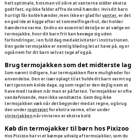
helt optimale, hvis man vil sikre at vanterne sidder ekstra
godt fast, og ikke falder af fra de små hænder. Hvis dit barn
hurtigt får kolde hænder, men ikke er glad for
vanter
, er det
en god ide at kigge efter et tommelfingerhul, der holder
hænderne varme. Endnu en essentiel detalje er at vælge en
termojakke, hvor dit barn frit kan bevæge sig uden
forhindringer, i en fuld dag med aktiviteter i institutionen.
Den gode termojakke er nemlig blød og let
at have på, og er
også nem for dit barn selv at tage af og på.
Brug termojakken som det midterste lag
Som nævnt tidligere, har termojakken flere muligheder for
anvendelse. Den er især oplagt til at holde dit barn varmt og
tørt igennem kolde dage, og som regel er den dejlig nem at
have med i tasken når man er på farten. Termojakker er ofte
vandafvisende, men ikke vandtætte. Gem dog ikke
termojakken væk når det begynder med at regne, og brug
den under
regntøjet
for ekstra varme, eller under
vinterjakken
når vinteren er ekstra kold
.
Køb din termojakker til børn hos Pixizoo
Hos Pixizoo har vi et kæmpe udvalg af termojakker, som du