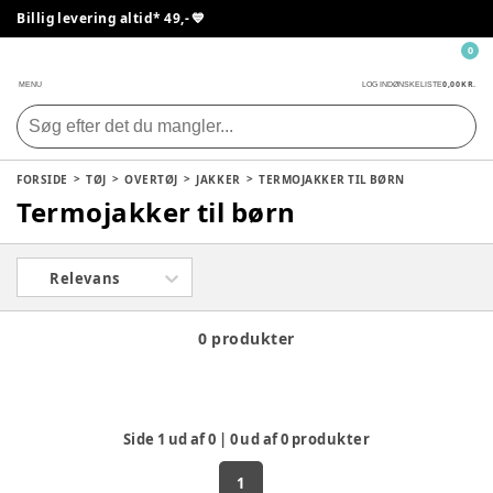
Billig levering altid* 49,- 💙
0
0,00 KR.
MENU
LOG IND
ØNSKELISTE
FORSIDE
TØJ
OVERTØJ
JAKKER
TERMOJAKKER TIL BØRN
Termojakker til børn
Relevans
0 produkter
Side
1
ud af
0
|
0
ud af
0
produkter
1