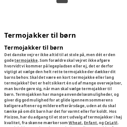
Termojakker til børn
Termojakker til børn
Det danske vejr er ikke altid til at stole på, men dét er den
gode
termojakke
. Som forældre skal vejret ikke afgøre
hvorvidt vi kommer på legepladsen eller ej, det er derfor
vigtigt at vælge den helt rette termojakke der dækker dit
barns behov. Skal det være en kort termojakke eller lang
termojakke? Det er helt sikkert én ud af mange overvejelser,
man burde gøre sig, når man skal vælge termojakker til
børn. Termojakken har mange anvendelsesmuligheder, og
giver dig god mulighed for at glide igennem sommerens
køligere aftener og mildere efterårsdage, uden at du skal
tænke på om dit barn har det for varmt eller for koldt. Hos
Pixizoo, har du adgang til et stort udvalg af termojakker i høj
kvalitet, fra skønne mærker som
Wheat
,
Enfant
, og
CeLaVi
.