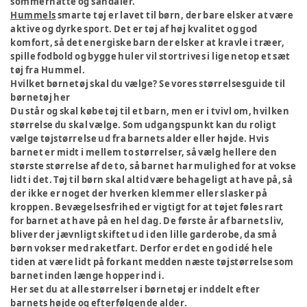
sommerhatte og sandaler.
Hummels
smarte tøj er lavet til børn, der bare elsker at være
aktive og dyrke sport. Det er tøj af høj kvalitet og god
komfort, så det energiske barn der elsker at kravle i træer,
spille fodbold og bygge huler vil stortrives i lige netop et sæt
tøj fra Hummel.
Hvilket børnetøj skal du vælge? Se vores størrelsesguide til
børnetøj her
Du står og skal købe tøj til et barn, men er i tvivl om, hvilken
størrelse du skal vælge. Som udgangspunkt kan du roligt
vælge tøjstørrelse ud fra barnets alder eller højde. Hvis
barnet er midt i mellem to størrelser, så vælg hellere den
største størrelse af de to, så barnet har mulighed for at vokse
lidt i det. Tøj til børn skal altid være behageligt at have på, så
der ikke er noget der hverken klemmer eller slasker på
kroppen. Bevægelsesfrihed er vigtigt for at tøjet føles rart
for barnet at have på en hel dag. De første år af barnets liv,
bliver der jævnligt skiftet ud i den lille garderobe, da små
børn vokser med raketfart. Derfor er det en god idé hele
tiden at være lidt på forkant medden næste tøjstørrelse som
barnet inden længe hopper ind i.
Her set du at alle størrelser i børnetøj er inddelt efter
barnets højde og efterfølgende alder.