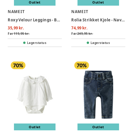
Outlet
Outlet
NAME IT
NAME IT
Roxy Velour Leggings - Burgundy
Rolia Strikket Kjole - Navy Blazer
35,99 kr.
74,99 kr.
Før
119,95 kr.
Før
249,95 kr.
Lagerstatus
Lagerstatus
Outlet
Outlet