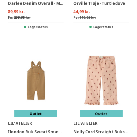
Darlee Denim Overall - Medium Blue Denim
Orville Trøje - Turtledove
89,99 kr.
44,99 kr.
Før
299,95 kr.
Før
149,95 kr.
Lagerstatus
Lagerstatus
Outlet
Outlet
LIL' ATELIER
LIL' ATELIER
Ilondon Ruk Sweat Smækbukser - Sepia Tint
Nelly Cord Straight Bukser - Cameo Rose