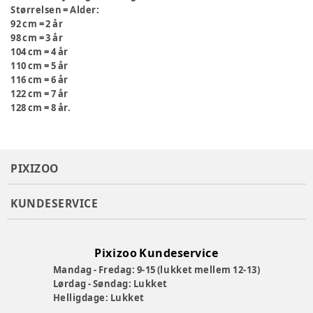
Størrelsen = Alder:
92 cm = 2 år
98 cm = 3 år
104 cm = 4 år
110 cm = 5 år
116 cm = 6 år
122 cm = 7 år
128 cm = 8 år.
PIXIZOO
KUNDESERVICE
Pixizoo Kundeservice
Mandag - Fredag: 9-15 (lukket mellem 12-13)
Lørdag - Søndag: Lukket
Helligdage: Lukket