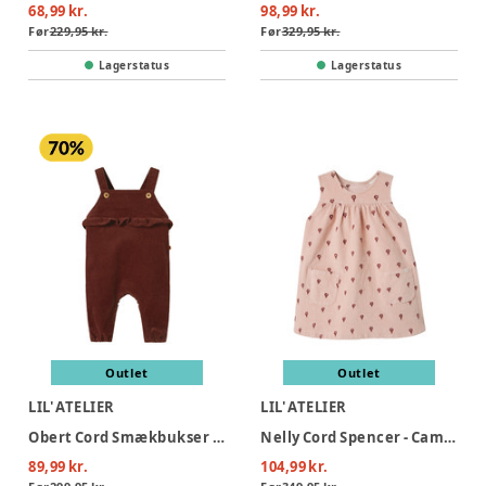
68,99 kr.
98,99 kr.
Før
229,95 kr.
Før
329,95 kr.
Lagerstatus
Lagerstatus
Outlet
Outlet
LIL' ATELIER
LIL' ATELIER
Obert Cord Smækbukser - Hot Chocolate
Nelly Cord Spencer - Cameo Rose
89,99 kr.
104,99 kr.