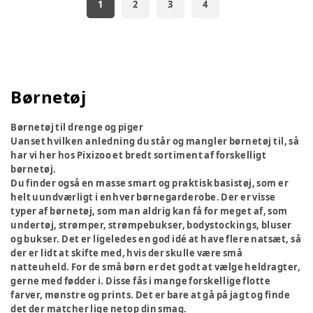
1
2
3
4
Børnetøj
Børnetøj til drenge og piger
Uanset hvilken anledning du står og mangler børnetøj til, så
har vi her hos Pixizoo et bredt sortiment af forskelligt
børnetøj.
Du finder også en masse smart og praktisk basistøj, som er
helt uundværligt i enhver børnegarderobe. Der er visse
typer af børnetøj, som man aldrig kan få for meget af, som
undertøj, strømper, strømpebukser, bodystockings, bluser
og bukser. Det er ligeledes en god idé at have flere natsæt, så
der er lidt at skifte med, hvis der skulle være små
natteuheld. For de små børn er det godt at vælge heldragter,
gerne med fødder i. Disse fås i mange forskellige flotte
farver, mønstre og prints. Det er bare at gå på jagt og finde
det der matcher lige netop din smag.