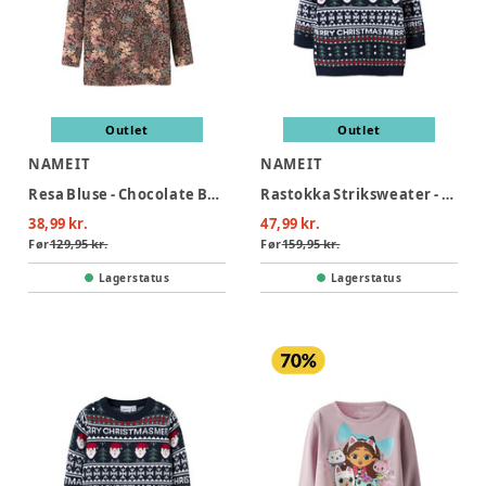
Outlet
Outlet
NAME IT
NAME IT
Resa Bluse - Chocolate Brown
Rastokka Striksweater - Dark Sapphire
38,99 kr.
47,99 kr.
Før
129,95 kr.
Før
159,95 kr.
Lagerstatus
Lagerstatus