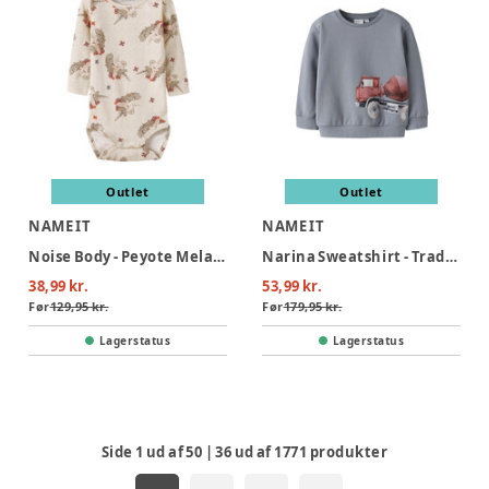
Outlet
Outlet
NAME IT
NAME IT
Noise Body - Peyote Melange
Narina Sweatshirt - Tradewinds
38,99 kr.
53,99 kr.
Før
129,95 kr.
Før
179,95 kr.
Lagerstatus
Lagerstatus
Side
1
ud af
50
|
36
ud af
1771
produkter