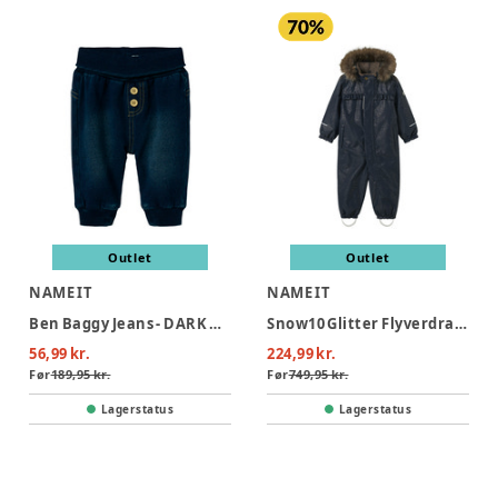
Outlet
Outlet
NAME IT
NAME IT
Ben Baggy Jeans - DARK DENIM
Snow10 Glitter Flyverdragt - Dark Sapphire
56,99 kr.
224,99 kr.
Før
189,95 kr.
Før
749,95 kr.
Lagerstatus
Lagerstatus