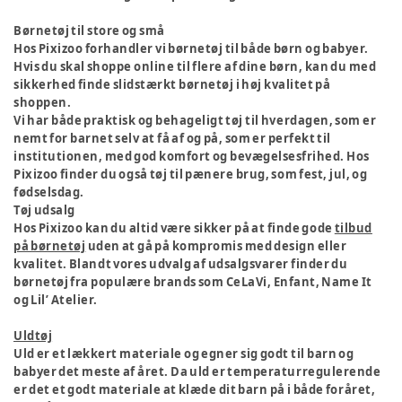
Børnetøj til store og små
Hos Pixizoo forhandler vi børnetøj til både børn og babyer.
Hvis du skal shoppe online til flere af dine børn, kan du med
sikkerhed finde slidstærkt børnetøj i høj kvalitet på
shoppen.
Vi har både praktisk og behageligt tøj til hverdagen, som er
nemt for barnet selv at få af og på, som er perfekt til
institutionen, med god komfort og bevægelsesfrihed. Hos
Pixizoo finder du også tøj til pænere brug, som fest, jul, og
fødselsdag.
Tøj udsalg
Hos Pixizoo kan du altid være sikker på at finde gode
tilbud
på børnetøj
uden at gå på kompromis med design eller
kvalitet. Blandt vores udvalg af udsalgsvarer finder du
børnetøj fra populære brands som CeLaVi, Enfant, Name It
og Lil’ Atelier.
Uldtøj
Uld er et lækkert materiale og egner sig godt til barn og
babyer det meste af året. Da uld er temperaturregulerende
er det et godt materiale at klæde dit barn på i både foråret,