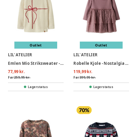
Outlet
Outlet
LIL' ATELIER
LIL' ATELIER
Emlen Mio Striksweater - Turtledove
Robelle Kjole - Nostalgia Rose
77,99 kr.
119,99 kr.
Før
259,95 kr.
Før
399,95 kr.
Lagerstatus
Lagerstatus