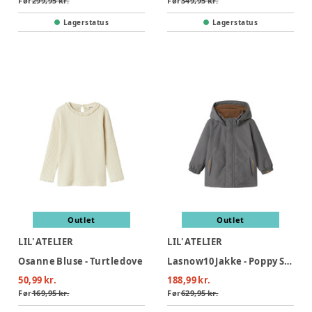
Før
299,95 kr.
Før
349,95 kr.
Lagerstatus
Lagerstatus
Outlet
Outlet
LIL' ATELIER
LIL' ATELIER
Osanne Bluse - Turtledove
Lasnow10 Jakke - Poppy Seed
50,99 kr.
188,99 kr.
Før
169,95 kr.
Før
629,95 kr.