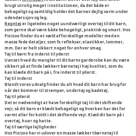
brugt utrolig meget i institutionen, da det både er
behageligt og samtidig holder det barnet dejlig varm under
udendørs sjov og leg.
Regntøj
er ligeledes noget uundværligt overtøj til dit barn,
som gerne skal være både behageligt, praktisk og smart. Hos
Pixizoo finder du et væld af forskellige modeller med en
masse fede detaljer, som fx reflekser, elastikker, lommer,
mm. Der er helt sikkert noget for enhver smag.
Tøj til børn fra inderst til yderst
Uanset hvad du mangler til dit barns garderobe kan du være
sikkert på at finde lækkert børnetøj i høj kvalitet, som du
kan klæde dit barn på i, fra inderst til yderst.
Tøj til inderst
Blandt vores udvalg finder du alt hvad dit barn har brug for
når det kommer til strømper, undertøj og badetøj.
Tøj til yderst
Det er nødvendigt at have forskelligt tøj til det skiftende
vejr, så dit barn er klædt behageligt og hverken har det for
varmt eller for koldt i det skiftende vejr. Klæd dit barn på i
overtøj, huer og hatte.
Tøj til særlige lejligheder
Hos Pixizoo har vi udover en masse lækker tbørnetøj til