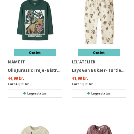
Outlet
Outlet
NAME IT
LIL' ATELIER
Ollo Jurassic Trøje - Bistro Green
Layo Gan Bukser - Turtledove
44,99 kr.
41,99 kr.
Før
149,95 kr.
Før
139,95 kr.
Lagerstatus
Lagerstatus