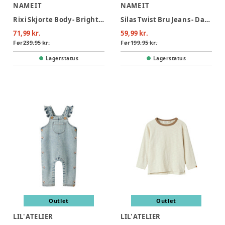
NAME IT
NAME IT
Rixi Skjorte Body - Bright White
Silas Twist Bru Jeans - Dark Blue Denim
71,99 kr.
59,99 kr.
Før
239,95 kr.
Før
199,95 kr.
Lagerstatus
Lagerstatus
Outlet
Outlet
LIL' ATELIER
LIL' ATELIER