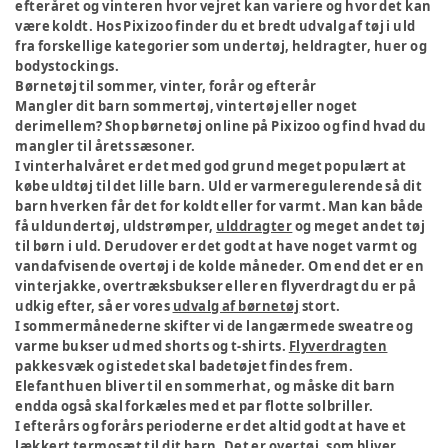
efteråret og vinteren hvor vejret kan variere og hvor det kan
være koldt. Hos Pixizoo finder du et bredt udvalg af tøj i uld
fra forskellige kategorier som undertøj, heldragter, huer og
bodystockings.
Børnetøj til sommer, vinter, forår og efterår
Mangler dit barn sommertøj, vintertøj eller noget
derimellem? Shop børnetøj online på Pixizoo og find hvad du
mangler til årets sæsoner.
I vinterhalvåret er det med god grund meget populært at
købe uldtøj til det lille barn. Uld er varmeregulerende så dit
barn hverken får det for koldt eller for varmt. Man kan både
få uldundertøj, uldstrømper,
ulddragter
og meget andet tøj
til børn i uld. Derudover er det godt at have noget varmt og
vandafvisende overtøj i de kolde måneder. Om end det er en
vinterjakke, overtræksbukser eller en flyverdragt du er på
udkig efter, så er vores
udvalg af børnetøj
stort.
I sommermånederne skifter vi de langærmede sweatre og
varme bukser ud med shorts og t-shirts.
Flyverdragten
pakkes væk og istedet skal badetøjet findes frem.
Elefanthuen bliver til en sommerhat, og måske dit barn
endda også skal forkæles med et par flotte solbriller.
I efterårs og forårs perioderne er det altid godt at have et
lækkert
termosæt
til dit barn. Det er overtøj, som bliver