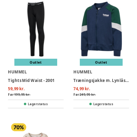
Outlet
Outlet
HUMMEL
HUMMEL
Tights Mid Waist - 2001
Træningsjakke m. Lynlås - 7459
59,99 kr.
74,99 kr.
Før
199,95 kr.
Før
249,95 kr.
Lagerstatus
Lagerstatus