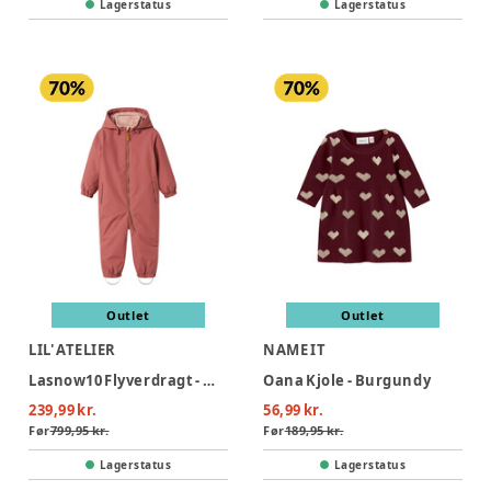
Lagerstatus
Lagerstatus
Outlet
Outlet
LIL' ATELIER
NAME IT
Lasnow10 Flyverdragt - WITHRDROSE
Oana Kjole - Burgundy
239,99 kr.
56,99 kr.
Før
799,95 kr.
Før
189,95 kr.
Lagerstatus
Lagerstatus