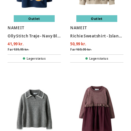
Outlet
Outlet
NAME IT
NAME IT
Olly Stitch Trøje - Navy Blazer
Richie Sweatshirt - Island Fossil
41,99 kr.
50,99 kr.
Før
139,95 kr.
Før
169,95 kr.
Lagerstatus
Lagerstatus