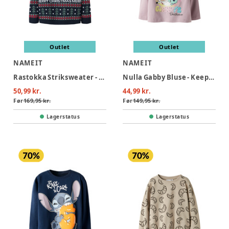
Outlet
Outlet
NAME IT
NAME IT
Rastokka Striksweater - Dark Sapphire
Nulla Gabby Bluse - Keepsake Lilac
50,99 kr.
44,99 kr.
Før
169,95 kr.
Før
149,95 kr.
Lagerstatus
Lagerstatus