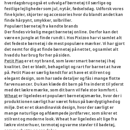
hverdagsbrug også et udvalg af børnetøj til særlige og
festlige lejligheder som jul, nytår, fødselsdag. Udforsk vores
fine kjoler, skjorter og accessories hvor du blandt andet kan
finde hårpynt, smykker, solbriller.
Populært børnetøj fra kendte brands
Der findes virkelig meget børnetøj online. Derfor kan det
være en jungle at finde rundt i. Hos Pixizoo har vi samlet alt
det fedeste børnetøj i de mest populære mærker. Vi har gjort
det nemt for dig at finde børnetøj på nettet, og samlet alt
hvad du har brug for her på siden.
Petit Piao
er et nyt brand, som laver smart børnetøj i høj
kvalitet. Det er blødt, behageligt og rart for barnet at have
på. Petit Piao er særlig kendt for at have et stilrent og
elegant design, som har søde detaljer og fås i mange flotte
farvenuancer. Du kan klæde dit barn på fra inderst til yderst
med det lækre mærke, som dit barn vil føle stor komfort i.
Wheat
er ligeledes et populært børnetøjsmærke, hvor der i
produktionen særligt har været fokus på bærdygtighed og
miljø. Det er et skandinavisk design, hvor der særligt er
mange naturlige og afdæmpede jordfarver, som sikrer et
stilrent og moderne look. Wheat har ligeledes alt lige fra
lækre vinterhuer, termotøj og varme støvler til badetøj,