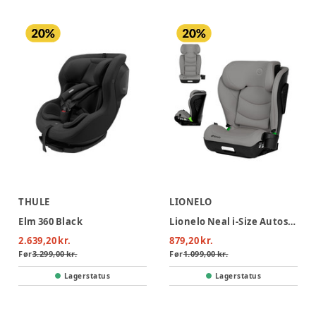
THULE
LIONELO
Elm 360 Black
Lionelo Neal i-Size Autostol - Grey Concrete
2.639,20 kr.
879,20 kr.
Før
3.299,00 kr.
Før
1.099,00 kr.
Lagerstatus
Lagerstatus