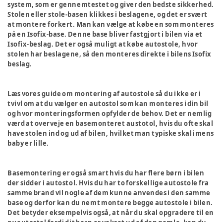
system, som er gennemtestet og giver den bedste sikkerhed.
Stolen eller stole-basen klikkes i beslagene, og det er svært
at montere forkert. Man kan vælge at købe en som monteres
på en Isofix-base. Denne base bliver fastgjort i bilen via et
Isofix-beslag. Det er også muligt at købe autostole, hvor
stolen har beslagene, så den monteres direkte i bilens Isofix
beslag.
Læs vores guide om montering af autostole så du ikke er i
tvivl om at du vælger en autostol som kan monteres i din bil
og hvor monteringsformen opfylder de behov. Det er nemlig
værd at overveje en basemonteret austotol, hvis du ofte skal
have stolen ind og ud af bilen, hvilket man typiske skal imens
baby er lille.
Basemontering er også smart hvis du har flere børn i bilen
der sidder i autostol. Hvis du har to forskellige autostole fra
samme brand vil nogle af dem kunne anvendes i den samme
base og derfor kan du nemt montere begge autostole i bilen.
Det betyder eksempelvis også, at når du skal opgradere til en