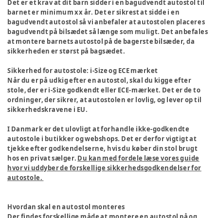
Det er et krav at dit barn sidder i en bagudvendt autostol til
barnet er minimum xx år. Det er sikrest at sidde i en
bagudvendt autostol så vi anbefaler at autostolen placeres
bagudvendt på bilsædet så længe som muligt. Det anbefales
at montere barnets autostol på de bagerste bilsæder, da
sikkerheden er størst på bagsædet.
Sikkerhed for autostole: i-Size og ECE mærket
Når du er på udkig efter en autostol, skal du kigge efter
stole, der er i-Size godkendt eller ECE-mærket. Det er de to
ordninger, der sikrer, at autostolen er lovlig, og lever op til
sikkerhedskravene i EU.
I Danmark er det ulovligt at forhandle ikke-godkendte
autostole i butikker og webshops. Det er derfor vigtigt at
tjekke efter godkendelserne, hvis du køber din stol brugt
hos en privat sælger.
Du kan med fordele læse vores guide
hvor vi uddyber de forskellige sikkerhedsgodkendelser for
autostole.
Hvordan skal en autostol monteres
Der findes forskellige måde at montere en autostol på og