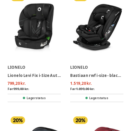
LIONELO
LIONELO
Lionelo Levi Fix i-Size Autostol - Black Carbon
Bastiaan rwf i-size - black carbon
799,20 kr.
1.519,20 kr.
Før
999,00 kr.
Før
1.899,00 kr.
Lagerstatus
Lagerstatus