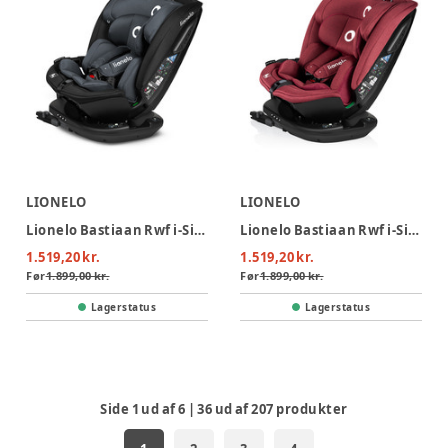
LIONELO
LIONELO
Lionelo Bastiaan Rwf i-Size Autostol - Grey Stone
Lionelo Bastiaan Rwf i-Size Autostol - Red Burgundy
1.519,20 kr.
1.519,20 kr.
Før
1.899,00 kr.
Før
1.899,00 kr.
Lagerstatus
Lagerstatus
Side
1
ud af
6
|
36
ud af
207
produkter