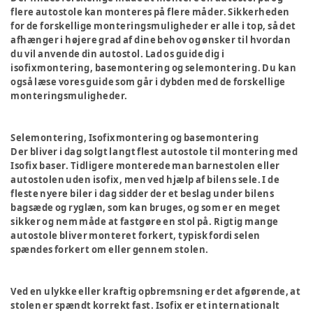
flere autostole kan monteres på flere måder. Sikkerheden
for de forskellige monteringsmuligheder er alle i top, så det
afhænger i højere grad af dine behov og ønsker til hvordan
du vil anvende din autostol. Lad os guide dig i
isofixmontering, basemontering og selemontering. Du kan
også læse vores guide som går i dybden med de forskellige
monteringsmuligheder.
Selemontering, Isofixmontering og basemontering
Der bliver i dag solgt langt flest autostole til montering med
Isofix baser. Tidligere monterede man barnestolen eller
autostolen uden isofix, men ved hjælp af bilens sele. I de
fleste nyere biler i dag sidder der et beslag under bilens
bagsæde og ryglæn, som kan bruges, og som er en meget
sikker og nem måde at fastgøre en stol på. Rigtig mange
autostole bliver monteret forkert, typisk fordi selen
spændes forkert om eller gennem stolen.
Ved en ulykke eller kraftig opbremsning er det afgørende, at
stolen er spændt korrekt fast. Isofix er et internationalt