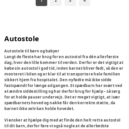
1
2
3
4
Autostole
Autostole til børn og babyer
Langt de fleste har brug for en autostol fra dén allerførste
dag, hvor den lille kommer til verden. Derfor er det vigtigt at
købe sin autostol i god tid, inden barnet bliver født, så den er
monteret i bilen og er klar til at transportere hele familien
sikkert hjem fra hospitalet. Den nyfødte må ikke sidde
fastspændt for længe ad gangen. Et spædbarn har svært ved
at ændre siddestilling og har derfor brug for hjælp – så sørg
for at holde pauser undervejs. Det er meget vigtigt, at især
spædbarnets hoved og nakke får den korrekte støtte, da
barnet ikke selv kan holde hovedet.
Vi ønsker at hjælpe dig med at finde den helt rette autostol
til dit barn, derfor føre vi også nogle at de allerbedste