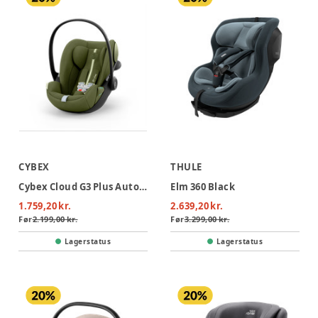
CYBEX
THULE
Cybex Cloud G3 Plus Autostol - Moss Green
Elm 360 Black
1.759,20 kr.
2.639,20 kr.
Før
2.199,00 kr.
Før
3.299,00 kr.
Lagerstatus
Lagerstatus