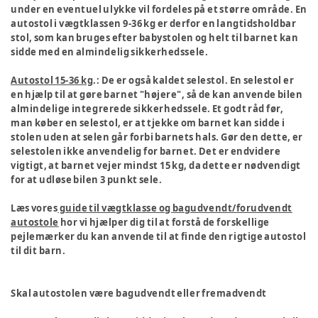
under en eventuel ulykke vil fordeles på et større område. En
autostol i vægtklassen 9-36 kg er derfor en langtidsholdbar
stol, som kan bruges efter babystolen og helt til barnet kan
sidde med en almindelig sikkerhedssele.
Autostol 15-36 kg
.: De er også kaldet selestol. En selestol er
en hjælp til at gøre barnet "højere", så de kan anvende bilen
almindelige integrerede sikkerhedssele. Et godt råd før,
man køber en selestol, er at tjekke om barnet kan sidde i
stolen uden at selen går forbi barnets hals. Gør den dette, er
selestolen ikke anvendelig for barnet. Det er endvidere
vigtigt, at barnet vejer mindst 15 kg, da dette er nødvendigt
for at udløse bilen 3 punkt sele.
Læs vores
guide til vægtklasse og bagudvendt/forudvendt
autostole
hor vi hjælper dig til at forstå de forskellige
pejlemærker du kan anvende til at finde den rigtige autostol
til dit barn.
Skal autostolen være bagudvendt eller fremadvendt