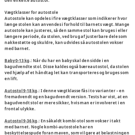
den enkelte autostol.
Vægtklasser for autostole
Autostole kan opdeles i fire vægtklasser som indikerer hvor
længe stolen kan anvendes i forhold til barnets vægt. Mange
autostole kan justeres, så den samme stol kan bruges i eller
længere periode, da stolen, ved brug af justerbare dele som
nakkestøtte og skuldre, kan udvides så autostolen vokser
med barnet.
Baby 0-13 kg
.: Når du har en baby skal den sidde i en
bagudvendte stol. Disse kaldes også bæreautostol, da stolen
ved hjælp af et håndtag let kan transporteres og bruges som
en lift.
Autostol 9-18 kg
.: I denne vægtklasse fås i to varianter – en
fremadvendt og en bagudvendt version. Tests har vist, at en
bagudvendt stol er mere sikker, hvis man er involveret i en
frontal ulykke.
Autostol 9-36 kg
.: En såkaldt kombi-stol som vokser i takt
med barnet. Nogle kombi-autostole har en
beskyttelsespude foran maven, som vil gøre at belastningen