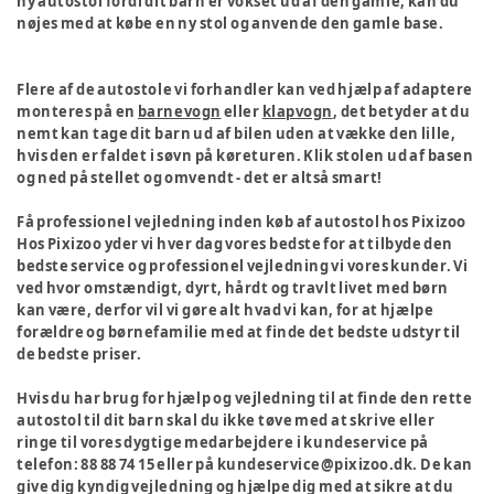
ny autostol fordi dit barn er vokset ud af den gamle, kan du
nøjes med at købe en ny stol og anvende den gamle base.
Flere af de autostole vi forhandler kan ved hjælp af adaptere
monteres på en
barnevogn
eller
klapvogn
, det betyder at du
nemt kan tage dit barn ud af bilen uden at vække den lille,
hvis den er faldet i søvn på køreturen. Klik stolen ud af basen
og ned på stellet og omvendt - det er altså smart!
Få professionel vejledning inden køb af autostol hos Pixizoo
Hos Pixizoo yder vi hver dag vores bedste for at tilbyde den
bedste service og professionel vejledning vi vores kunder. Vi
ved hvor omstændigt, dyrt, hårdt og travlt livet med børn
kan være, derfor vil vi gøre alt hvad vi kan, for at hjælpe
forældre og børnefamilie med at finde det bedste udstyr til
de bedste priser.
Hvis du har brug for hjælp og vejledning til at finde den rette
autostol til dit barn skal du ikke tøve med at skrive eller
ringe til vores dygtige medarbejdere i kundeservice på
telefon: 88 88 74 15 eller på kundeservice@pixizoo.dk. De kan
give dig kyndig vejledning og hjælpe dig med at sikre at du