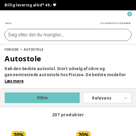
Billig levering altid* 49,- 💙
0
0,00 KR.
MENU
LOG IND
ØNSKELISTE
FORSIDE
AUTOSTOLE
Autostole
Køb den bedste autostol. Stort udvalg af sikre og
gennemtestede autostole hos Pixizoo. De bedste modeller
fra
Lionelo
, Britax Römer, Maxi-Cosi og Cybex. Valg af
Læs mere
bilsæde kan være svært. Der er mange muligheder. Vi
hjælper meget gerne med rådgivning, hvis du har brug for
Filtre
Relevans
det.
207 produkter