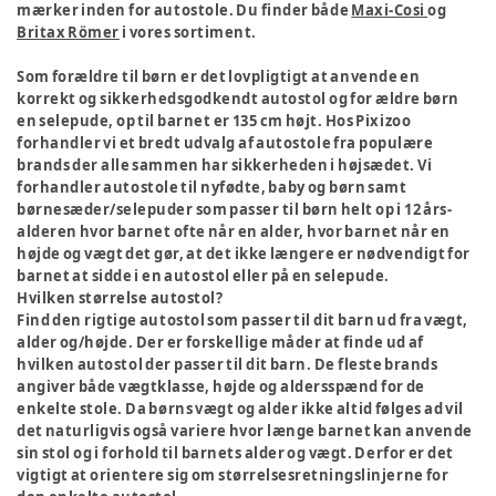
mærker inden for autostole. Du finder både
Maxi-Cosi
og
Britax Römer
i vores sortiment.
Som forældre til børn er det lovpligtigt at anvende en
korrekt og sikkerhedsgodkendt autostol og for ældre børn
en selepude, op til barnet er 135 cm højt. Hos Pixizoo
forhandler vi et bredt udvalg af autostole fra populære
brands der alle sammen har sikkerheden i højsædet. Vi
forhandler autostole til nyfødte, baby og børn samt
børnesæder/selepuder som passer til børn helt op i 12 års-
alderen hvor barnet ofte når en alder, hvor barnet når en
højde og vægt det gør, at det ikke længere er nødvendigt for
barnet at sidde i en autostol eller på en selepude.
Hvilken størrelse autostol?
Find den rigtige autostol som passer til dit barn ud fra vægt,
alder og/højde. Der er forskellige måder at finde ud af
hvilken autostol der passer til dit barn. De fleste brands
angiver både vægtklasse, højde og aldersspænd for de
enkelte stole. Da børns vægt og alder ikke altid følges ad vil
det naturligvis også variere hvor længe barnet kan anvende
sin stol og i forhold til barnets alder og vægt. Derfor er det
vigtigt at orientere sig om størrelsesretningslinjerne for