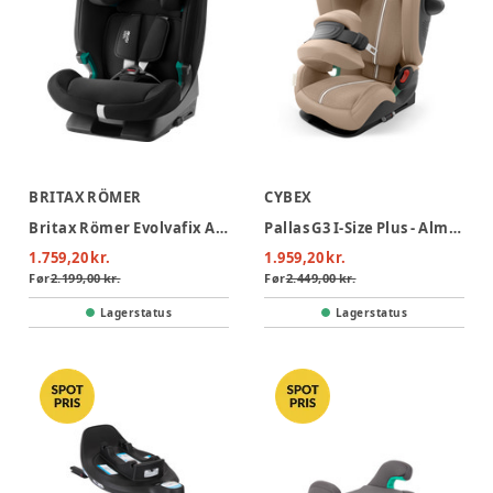
BRITAX RÖMER
CYBEX
Britax Römer Evolvafix Autostol - Space Black
Pallas G3 I-Size Plus - Almond Beige
1.759,20 kr.
1.959,20 kr.
Før
2.199,00 kr.
Før
2.449,00 kr.
Lagerstatus
Lagerstatus