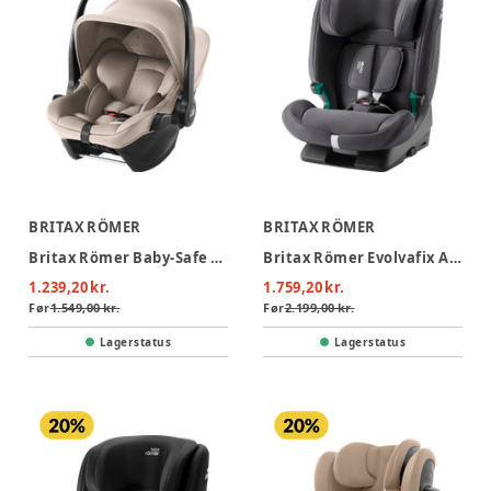
BRITAX RÖMER
BRITAX RÖMER
Britax Römer Baby-Safe Core Autostol - Chai
Britax Römer Evolvafix Autostol - Midnight Grey
1.239,20 kr.
1.759,20 kr.
Før
1.549,00 kr.
Før
2.199,00 kr.
Lagerstatus
Lagerstatus