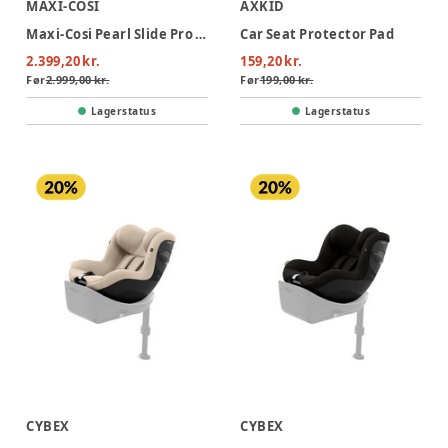
MAXI-COSI
AXKID
Maxi-Cosi Pearl Slide Pro Autostol - Authentic Graphite
Car Seat Protector Pad
2.399,20 kr.
159,20 kr.
Før
2.999,00 kr.
Før
199,00 kr.
Lagerstatus
Lagerstatus
CYBEX
CYBEX