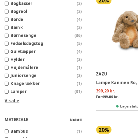
Bogkasser
(
2
)
Bogreol
(
2
)
Borde
(
4
)
Bænk
(
2
)
Børnesenge
(
36
)
Fødselsdagstog
(
5
)
Gulvtæpper
(
4
)
Hylder
(
3
)
Højdemålere
(
1
)
ZAZU
Juniorsenge
(
3
)
Lampe Kaninen Ro,
Knagerækker
(
1
)
399,20 kr.
Lamper
(
31
)
Før
499,00 kr.
Vis alle
Lagerstat
MATERIALE
Nulstil
Bambus
(
1
)