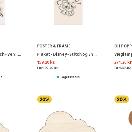
POSTER & FRAME
OH POPP
Plakat - Disney - Stitch - Venlighed 30x40 Value
Plakat - Disney - Stitch og Engel 30x40
Væglampe
159,20 kr.
271,20 kr
Før
199,00 kr.
Før
339,00 
us
Lagerstatus