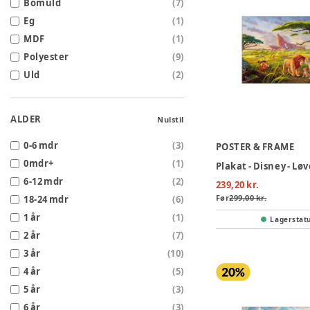
Bomuld
(
7
)
Eg
(
1
)
MDF
(
1
)
Polyester
(
9
)
Uld
(
2
)
ALDER
Nulstil
0-6 mdr
(
3
)
POSTER & FRAME
0mdr+
(
1
)
6-12 mdr
(
2
)
239,20 kr.
Før
299,00 kr.
18-24 mdr
(
6
)
1 år
(
1
)
Lagerstat
2 år
(
7
)
3 år
(
10
)
4 år
(
5
)
5 år
(
3
)
6 år
(
3
)