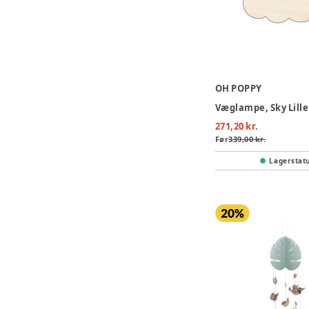
OH POPPY
Væglampe, Sky Lille
271,20 kr.
Før
339,00 kr.
Lagerstat