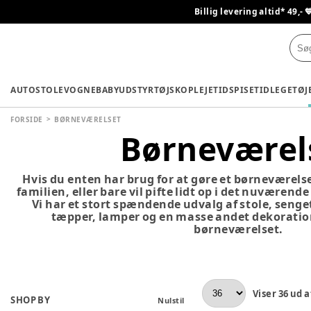
Billig levering altid* 49,- 
AUTOSTOLE
VOGNE
BABYUDSTYR
TØJ
SKO
PLEJETID
SPISETID
LEGETØJ
FORSIDE
BØRNEVÆRELSET
Børneværel
Hvis du enten har brug for at gøre et børneværelse
familien, eller bare vil pifte lidt op i det nuværend
Vi har et stort spændende udvalg af stole, seng
tæpper, lamper og en masse andet dekoration, 
børneværelset.
Viser
36
ud a
SHOP BY
Nulstil