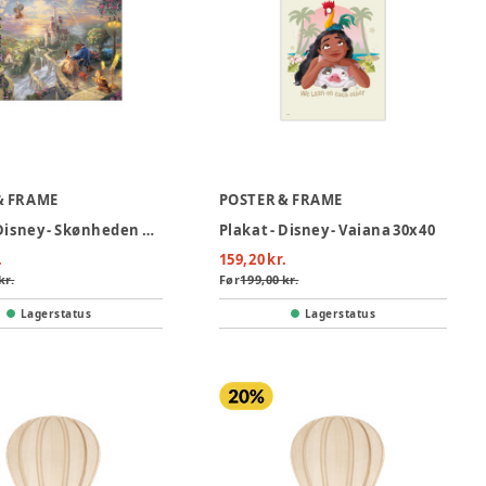
& FRAME
POSTER & FRAME
Plakat - Disney - Skønheden og udyret 30x40
Plakat - Disney - Vaiana 30x40
.
159,20 kr.
kr.
Før
199,00 kr.
Lagerstatus
Lagerstatus