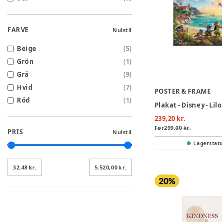
FARVE
Nulstil
Beige
(
5
)
Grön
(
1
)
Grå
(
9
)
Hvid
(
7
)
POSTER & FRAME
Röd
(
1
)
239,20 kr.
Før
299,00 kr.
PRIS
Nulstil
Lagerstat
32,48 kr.
5.520,00 kr.