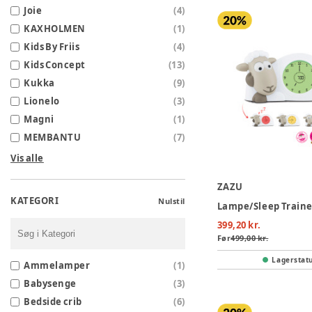
Joie
(
4
)
KAXHOLMEN
(
1
)
Kids By Friis
(
4
)
Kids Concept
(
13
)
Kukka
(
9
)
Lionelo
(
3
)
Magni
(
1
)
MEMBANTU
(
7
)
Vis alle
ZAZU
KATEGORI
Nulstil
399,20 kr.
Før
499,00 kr.
Lagerstat
Ammelamper
(
1
)
Babysenge
(
3
)
Bedside crib
(
6
)