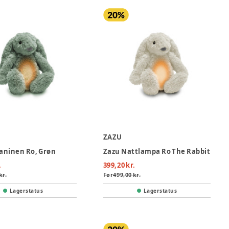
ZAZU
aninen Ro, Grøn
Zazu Nattlampa Ro The Rabbit
.
399,20 kr.
kr.
Før
499,00 kr.
Lagerstatus
Lagerstatus