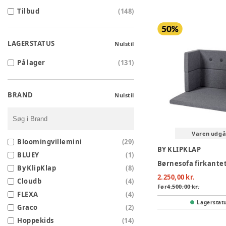
Tilbud
(
148
)
LAGERSTATUS
Nulstil
På lager
(
131
)
BRAND
Nulstil
Varen udgå
Bloomingvillemini
(
29
)
BY KLIPKLAP
BLUEY
(
1
)
By KlipKlap
(
8
)
2.250,00 kr.
Cloudb
(
4
)
Før
4.500,00 kr.
FLEXA
(
4
)
Lagerstat
Graco
(
2
)
Hoppekids
(
14
)