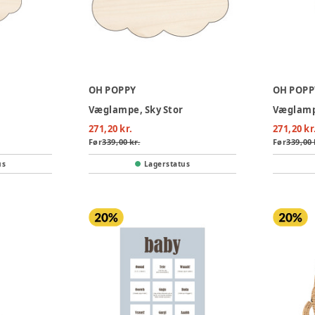
OH POPPY
OH POPP
Væglampe, Sky Stor
Væglamp
271,20 kr.
271,20 kr
Før
339,00 kr.
Før
339,00 
us
Lagerstatus