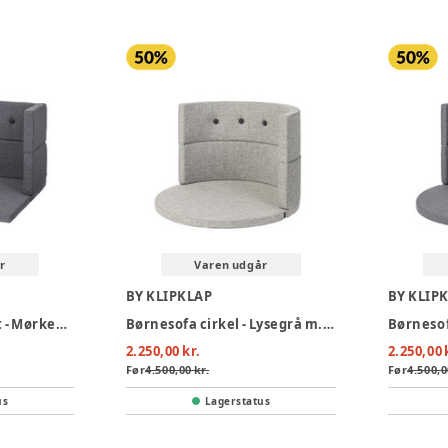
r
Varen udgår
BY KLIPKLAP
BY KLIP
Børnesofa firkantet - Mørkegrå m. sortgrå knap
Børnesofa cirkel - Lysegrå m. mørkegrå knap
2.250,00 kr.
2.250,00 
Før
4.500,00 kr.
Før
4.500,0
us
Lagerstatus