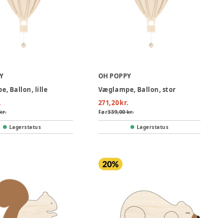
Y
OH POPPY
, Ballon, lille
Væglampe, Ballon, stor
.
271,20 kr.
kr.
Før
339,00 kr.
Lagerstatus
Lagerstatus