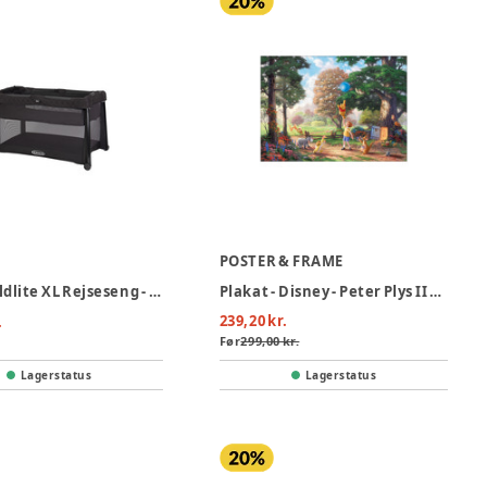
POSTER & FRAME
Graco Foldlite XL Rejseseng - Midnight
Plakat - Disney - Peter Plys II 30x40
239,20 kr.
.
Før
299,00 kr.
Lagerstatus
Lagerstatus