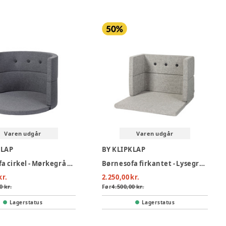
Varen udgår
Varen udgår
KLAP
BY KLIPKLAP
Børnesofa cirkel - Mørkegrå m. sortgrå knap
Børnesofa firkantet - Lysegrå m. mørkegrå knap
kr.
2.250,00 kr.
0 kr.
Før
4.500,00 kr.
Lagerstatus
Lagerstatus