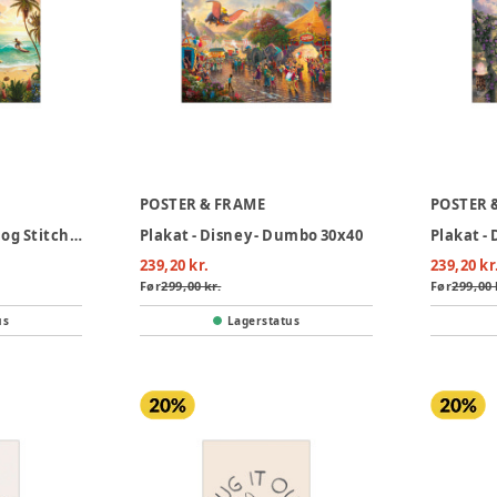
POSTER & FRAME
POSTER 
Plakat - Disney - Lilo og Stitch 30x40
Plakat - Disney - Dumbo 30x40
239,20 kr.
239,20 kr
Før
299,00 kr.
Før
299,00 
us
Lagerstatus