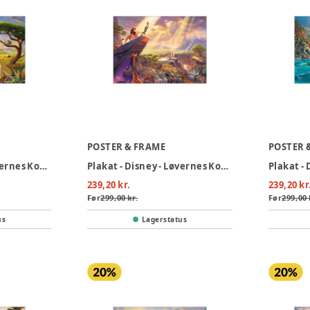
POSTER & FRAME
POSTER 
Plakat - Disney - Løvernes Konge 30x40
Plakat - Disney - Løvernes Konge 30x40
Plakat - 
239,20 kr.
239,20 kr
Før
299,00 kr.
Før
299,00 
us
Lagerstatus