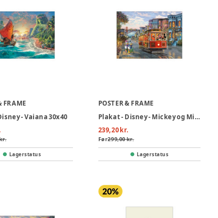
& FRAME
POSTER & FRAME
Disney - Vaiana 30x40
Plakat - Disney - Mickey og Minnie Mouse 30x40
.
239,20 kr.
kr.
Før
299,00 kr.
Lagerstatus
Lagerstatus