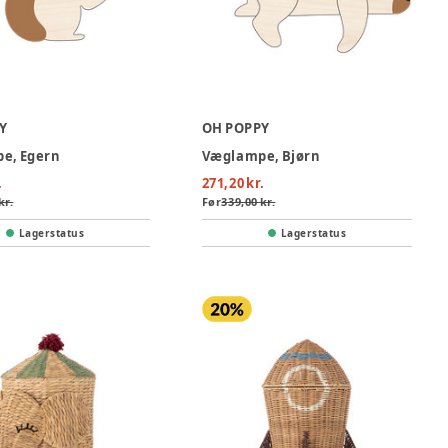
Y
OH POPPY
e, Egern
Væglampe, Bjørn
.
271,20 kr.
kr.
Før
339,00 kr.
Lagerstatus
Lagerstatus