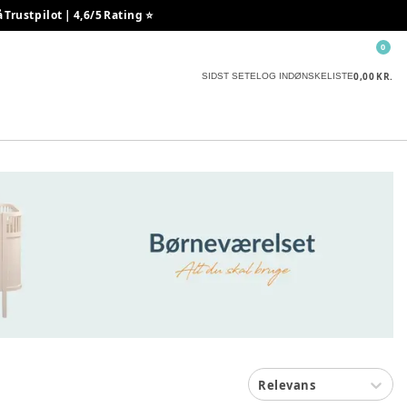
rustpilot | 4,6/5 Rating ⭐️
0
0,00 KR.
SIDST SETE
LOG IND
ØNSKELISTE
Relevans