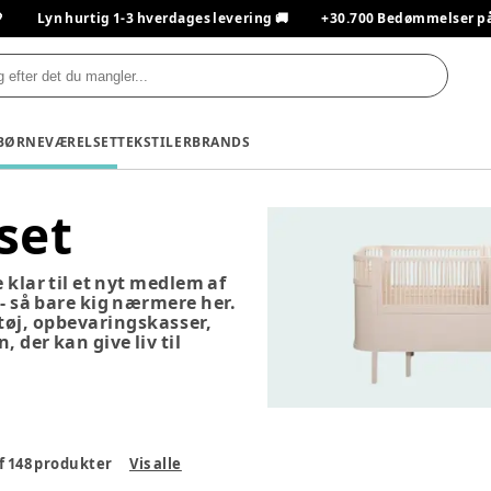

Lyn hurtig 1-3 hverdages levering 🚚
+30.700 Bedømmelser på T
BØRNEVÆRELSET
TEKSTILER
BRANDS
set
 klar til et nyt medlem af
e - så bare kig nærmere her.
etøj, opbevaringskasser,
der kan give liv til
f
148
produkter
Vis alle