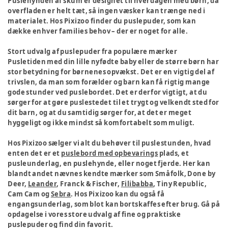
Puslehynden af skum er designet til hverdagen med børn, da
overfladen er helt tæt, så ingen væsker kan trænge ned i
materialet. Hos Pixizoo finder du puslepuder, som kan
dække enhver families behov – der er noget for alle.
Stort udvalg af puslepuder fra populære mærker
Pusletiden med din lille nyfødte baby eller de større børn har
stor betydning for børnenes opvækst. Det er en vigtig del af
trivslen, da man som forælder og barn kan få rigtig mange
gode stunder ved puslebordet. Det er derfor vigtigt, at du
sørger for at gøre puslestedet til et trygt og velkendt sted for
dit barn, og at du samtidig sørger for, at det er meget
hyggeligt og ikke mindst så komfortabelt som muligt.
Hos Pixizoo sælger vi alt du behøver til puslestunden, hvad
enten det er et
puslebord med opbevarings
plads, et
pusleunderlag, en puslehynde, eller noget fjerde. Her kan
blandt andet nævnes kendte mærker som Småfolk, Done by
Deer,
Leander
, Franck & Fischer,
Filibabba
, Tiny Republic,
Cam Cam og
Sebra
. Hos Pixizoo kan du også få
engangsunderlag, som blot kan bortskaffes efter brug. Gå på
opdagelse i vores store udvalg af fine og praktiske
puslepuder og find din favorit.