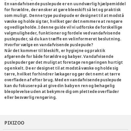
En vandafvisende puslepude er en uundværlig hjælpemiddel
for forældre, der ønsker at gøre bleeskift så let og praktisk
som muligt. Denne type puslepude er designet til at modstå
væske og holde sig tør, hvilket gør det nemmere at rengøre
og vedligeholde. I denne guide vil vi udforske de forskellige
valgmuligheder, funktioner og fordele ved vandafvisende
puslepuder, så du kan træffe en velinformeret beslutning.
Hvorfor vælge en vandafvisende puslepude?
Når det kommer til bleskift, er hygiejne og praktik
afgørende for både forældre og babyer. Vandafvisende
puslepuder gør det muligt at foretage rengøringen hurtigt
og enkelt. De er designet til at modstå væske og holde sig
tørre, hvilket forhindrer lækager og gør det nemt at tørre
overfladen af efter brug. Med en vandafvisende puslepude
kan du fokusere på at give din baby en ren og behagelig
bleoplevelse uden at bekymre dig om plettede overflader
eller besværlig rengøring.
PIXIZOO