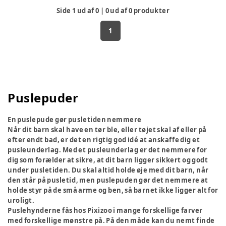
Side
1
ud af
0
|
0
ud af
0
produkter
1
Puslepuder
En puslepude gør pusletiden nemmere
Når dit barn skal have en tør ble, eller tøjet skal af eller på
efter endt bad, er det en rigtig god idé at anskaffe dig et
pusleunderlag. Med et pusleunderlag er det nemmere for
dig som forælder at sikre, at dit barn ligger sikkert og godt
under pusletiden. Du skal altid holde øje med dit barn, når
den står på pusletid, men puslepuden gør det nemmere at
holde styr på de små arme og ben, så barnet ikke ligger alt for
uroligt.
Puslehynderne fås hos Pixizoo i mange forskellige farver
med forskellige mønstre på. På den måde kan du nemt finde