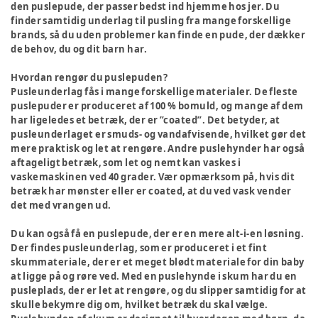
den puslepude, der passer bedst ind hjemme hos jer. Du
finder samtidig underlag til pusling fra mange forskellige
brands, så du uden problemer kan finde en pude, der dækker
de behov, du og dit barn har.
Hvordan rengør du puslepuden?
Pusleunderlag fås i mange forskellige materialer. De fleste
puslepuder er produceret af 100 % bomuld, og mange af dem
har ligeledes et betræk, der er ”coated”. Det betyder, at
pusleunderlaget er smuds- og vandafvisende, hvilket gør det
mere praktisk og let at rengøre. Andre puslehynder har også
aftageligt betræk, som let og nemt kan vaskes i
vaskemaskinen ved 40 grader. Vær opmærksom på, hvis dit
betræk har mønster eller er coated, at du ved vask vender
det med vrangen ud.
Du kan også få en puslepude, der er en mere alt-i-en løsning.
Der findes pusleunderlag, som er produceret i et fint
skummateriale, der er et meget blødt materiale for din baby
at ligge på og røre ved. Med en puslehynde i skum har du en
pusleplads, der er let at rengøre, og du slipper samtidig for at
skulle bekymre dig om, hvilket betræk du skal vælge.