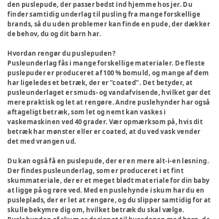
den puslepude, der passer bedst ind hjemme hos jer. Du
finder samtidig underlag til pusling fra mange forskellige
brands, så du uden problemer kan finde en pude, der dækker
de behov, du og dit barn har.
Hvordan rengør du puslepuden?
Pusleunderlag fås i mange forskellige materialer. De fleste
puslepuder er produceret af 100 % bomuld, og mange af dem
har ligeledes et betræk, der er ”coated”. Det betyder, at
pusleunderlaget er smuds- og vandafvisende, hvilket gør det
mere praktisk og let at rengøre. Andre puslehynder har også
aftageligt betræk, som let og nemt kan vaskes i
vaskemaskinen ved 40 grader. Vær opmærksom på, hvis dit
betræk har mønster eller er coated, at du ved vask vender
det med vrangen ud.
Du kan også få en puslepude, der er en mere alt-i-en løsning.
Der findes pusleunderlag, som er produceret i et fint
skummateriale, der er et meget blødt materiale for din baby
at ligge på og røre ved. Med en puslehynde i skum har du en
pusleplads, der er let at rengøre, og du slipper samtidig for at
skulle bekymre dig om, hvilket betræk du skal vælge.