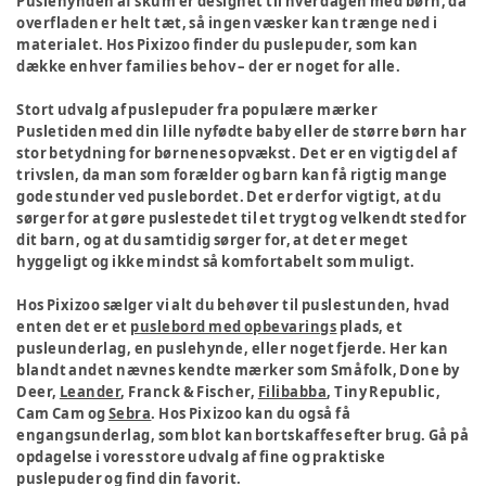
Puslehynden af skum er designet til hverdagen med børn, da
overfladen er helt tæt, så ingen væsker kan trænge ned i
materialet. Hos Pixizoo finder du puslepuder, som kan
dække enhver families behov – der er noget for alle.
Stort udvalg af puslepuder fra populære mærker
Pusletiden med din lille nyfødte baby eller de større børn har
stor betydning for børnenes opvækst. Det er en vigtig del af
trivslen, da man som forælder og barn kan få rigtig mange
gode stunder ved puslebordet. Det er derfor vigtigt, at du
sørger for at gøre puslestedet til et trygt og velkendt sted for
dit barn, og at du samtidig sørger for, at det er meget
hyggeligt og ikke mindst så komfortabelt som muligt.
Hos Pixizoo sælger vi alt du behøver til puslestunden, hvad
enten det er et
puslebord med opbevarings
plads, et
pusleunderlag, en puslehynde, eller noget fjerde. Her kan
blandt andet nævnes kendte mærker som Småfolk, Done by
Deer,
Leander
, Franck & Fischer,
Filibabba
, Tiny Republic,
Cam Cam og
Sebra
. Hos Pixizoo kan du også få
engangsunderlag, som blot kan bortskaffes efter brug. Gå på
opdagelse i vores store udvalg af fine og praktiske
puslepuder og find din favorit.