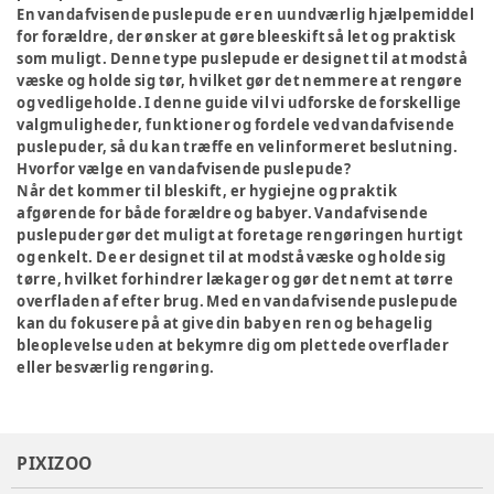
En vandafvisende puslepude er en uundværlig hjælpemiddel
for forældre, der ønsker at gøre bleeskift så let og praktisk
som muligt. Denne type puslepude er designet til at modstå
væske og holde sig tør, hvilket gør det nemmere at rengøre
og vedligeholde. I denne guide vil vi udforske de forskellige
valgmuligheder, funktioner og fordele ved vandafvisende
puslepuder, så du kan træffe en velinformeret beslutning.
Hvorfor vælge en vandafvisende puslepude?
Når det kommer til bleskift, er hygiejne og praktik
afgørende for både forældre og babyer. Vandafvisende
puslepuder gør det muligt at foretage rengøringen hurtigt
og enkelt. De er designet til at modstå væske og holde sig
tørre, hvilket forhindrer lækager og gør det nemt at tørre
overfladen af efter brug. Med en vandafvisende puslepude
kan du fokusere på at give din baby en ren og behagelig
bleoplevelse uden at bekymre dig om plettede overflader
eller besværlig rengøring.
PIXIZOO