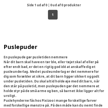
Side
1
ud af
0
|
0
ud af
0
produkter
1
Puslepuder
En puslepude gør pusletiden nemmere
Når dit barn skal have en tør ble, eller tøjet skal af eller på
efter endt bad, er det en rigtig god idé at anskaffe dig et
pusleunderlag. Med et pusleunderlag er det nemmere for
dig som forælder at sikre, at dit barn ligger sikkert og godt
under pusletiden. Du skal altid holde øje med dit barn, når
den står på pusletid, men puslepuden gør det nemmere at
holde styr på de små arme og ben, så barnet ikke ligger alt for
uroligt.
Puslehynderne fås hos Pixizoo i mange forskellige farver
med forskellige mønstre på. På den måde kan du nemt finde