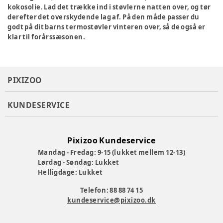
kokosolie. Lad det trække ind i støvlerne natten over, og tør
derefter det overskydende lag af. På den måde passer du
godt på dit barns termostøvler vinteren over, så de også er
klar til forårssæsonen.
PIXIZOO
KUNDESERVICE
Pixizoo Kundeservice
Mandag - Fredag: 9-15 (lukket mellem 12-13)
Lørdag - Søndag: Lukket
Helligdage: Lukket
Telefon: 88 88 74 15
kundeservice@pixizoo.dk