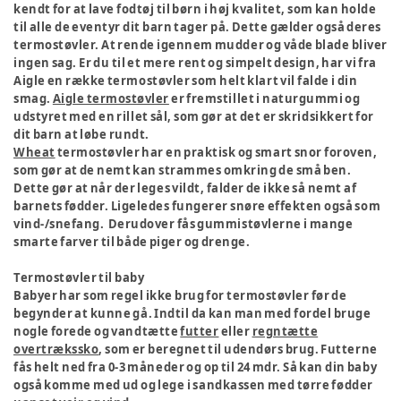
kendt for at lave fodtøj til børn i høj kvalitet, som kan holde
til alle de eventyr dit barn tager på. Dette gælder også deres
termostøvler. At rende igennem mudder og våde blade bliver
ingen sag. Er du til et mere rent og simpelt design, har vi fra
Aigle en række termostøvler som helt klart vil falde i din
smag.
Aigle termostøvler
er fremstillet i naturgummi og
udstyret med en rillet sål, som gør at det er skridsikkert for
dit barn at løbe rundt.
Wheat
termostøvler har en praktisk og smart snor foroven,
som gør at de nemt kan strammes omkring de små ben.
Dette gør at når der leges vildt, falder de ikke så nemt af
barnets fødder. Ligeledes fungerer snøre effekten også som
vind-/snefang. Derudover fås gummistøvlerne i mange
smarte farver til både piger og drenge.
Termostøvler til baby
Babyer har som regel ikke brug for termostøvler før de
begynder at kunne gå. Indtil da kan man med fordel bruge
nogle forede og vandtætte
futter
eller
regntætte
overtrækssko
, som er beregnet til udendørs brug. Futterne
fås helt ned fra 0-3 måneder og op til 24 mdr. Så kan din baby
også komme med ud og lege i sandkassen med tørre fødder