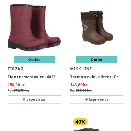
Outlet
Outlet
ZIG ZAG
MIKK-LINE
Fian termostøvler - 4033
Termostøvle - glitter - French roast
150,00 kr.
143,60 kr.
Før
500,00 kr.
Før
359,00 kr.
Lagerstatus
Lagerstatus