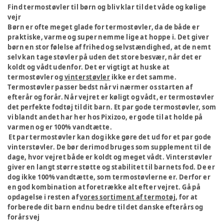
Find termostøvler til børn og bliv klar til det våde og kølige
vejr
Børn er ofte meget glade for termostøvler, da de både er
praktiske, varme og super nemme lige at hoppe i. Det giver
børn en stor følelse af frihed og selvstændighed, at de nemt
selv kan tage støvler på uden det store besvær, når det er
koldt og vådt udenfor. Det er vigtigt at huske at
termostøvler og
vinterstøvler
ikke er det samme.
Termostøvler passer bedst når vi nærmer os starten af
efterår og forår. Når vejret er køligt og vådt, er termostøvler
det perfekte fodtøj til dit barn. Et par gode termostøvler, som
vi blandt andet har her hos Pixizoo, er gode til at holde på
varmen og er 100% vandtætte.
Et par termostøvler kan dog ikke gøre det ud for et par gode
vinterstøvler. De bør derimod bruges som supplement til de
dage, hvor vejret både er koldt og meget vådt. Vinterstøvler
giver en langt større støtte og stabilitet til barnets fod. De er
dog ikke 100% vandtætte, som termostøvlerne er. Derfor er
en god kombination at foretrække alt efter vejret. Gå på
opdagelse i resten af
vores sortiment af termotøj
, for at
forberede dit barn endnu bedre til det danske efterårs og
forårs vej