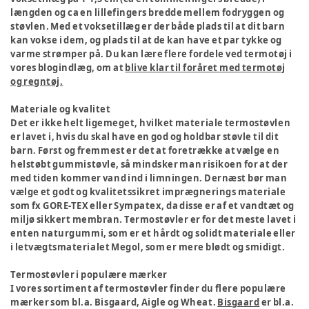
længden og ca en lillefingers bredde mellem fodryggen og
støvlen. Med et voksetillæg er der både plads til at dit barn
kan vokse i dem, og plads til at de kan have et par tykke og
varme strømper på. Du kan lære flere fordele ved termotøj i
vores blogindlæg, om at
blive klar til foråret med termotøj
og regntøj.
Materiale og kvalitet
Det er ikke helt ligemeget, hvilket materiale termostøvlen
er lavet i, hvis du skal have en god og holdbar støvle til dit
barn. Først og fremmest er det at foretrække at vælge en
helstøbt gummistøvle, så mindsker man risikoen for at der
med tiden kommer vand ind i limningen. Dernæst bør man
vælge et godt og kvalitetssikret imprægnerings materiale
som fx GORE-TEX eller Sympatex, da disse er af et vandtæt og
miljø sikkert membran. Termostøvler er for det meste lavet i
enten naturgummi, som er et hårdt og solidt materiale eller
i letvægtsmaterialet Megol, som er mere blødt og smidigt.
Termostøvler i populære mærker
I vores sortiment af termostøvler finder du flere populære
mærker som bl.a. Bisgaard, Aigle og Wheat.
Bisgaard
er bl.a.