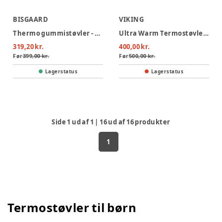
BISGAARD
VIKING
Thermo gummistøvler - 9031
Ultra Warm Termostøvle - Navy/Charcoal
319,20 kr.
400,00 kr.
Før
399,00 kr.
Før
500,00 kr.
Lagerstatus
Lagerstatus
Side
1
ud af
1
|
16
ud af
16
produkter
1
Termostøvler til børn