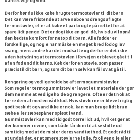
uanset vejr og vind.
Derfor bør du ikke købe brugte termostøvler til dit barn
Det kan være fristende at arve naboens drengs aflagte
termostøvler, eller at købe et par brugte på nettet for at
spare lidt penge. Det er dog ikke en god idé, hvis du vil opnå
den bedste komfort for netop dit barn. Alle fødder er
forskellige, og nogle har måske en meget bred fod og lav
svang, mens andre har det modsatte og derfor er det ikke
uden betydning at termostøvlen i forvejen er blevet gået til
af en fod end dit barns. Køb derfor en støvle, som passer
præcis til dit barn, og som dit barn selv kan få lov at gå til.
Rengøring og vedligeholdelse af termogummistøvler
Som regel er termogummistøvler lavet i et materiale der gør
dem nemme at vedligeholde og rengøre. Ofte er det nok at
tørre dem af med en våd klud. Hvis støvlerne er blevet rigtig
godt beskidt og vand ikke er nok, kan man bruge lidt brun
sæbe eller sæbespåner opløst i vand.
Gummistøvler kan med tid godt tørre lidt ud, hvilket gør at
der kommer revner, som både får dem til at se slidte ud
samtidig med at de mister deres vandtæthed. Et godt råd til
at undgå det, er at smøre støvlerne i olie, fx olivenolie eller