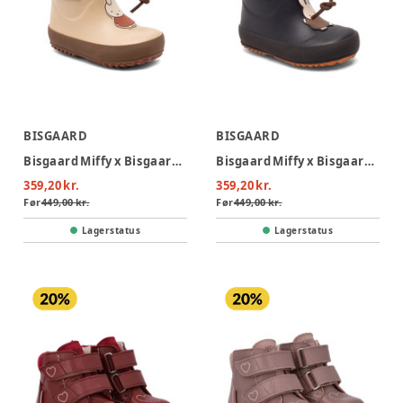
BISGAARD
BISGAARD
Bisgaard Miffy x Bisgaard Termostøvle - Cream
Bisgaard Miffy x Bisgaard Termostøvle - Dark Navy
359,20 kr.
359,20 kr.
Før
449,00 kr.
Før
449,00 kr.
Lagerstatus
Lagerstatus