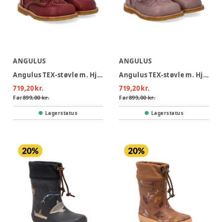
ANGULUS
ANGULUS
Angulus TEX-støvle m. Hjerter - Berry
Angulus TEX-støvle m. Hjerter - Faded Rose
719,20 kr.
719,20 kr.
Før
899,00 kr.
Før
899,00 kr.
Lagerstatus
Lagerstatus