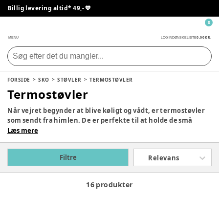
Billig levering altid* 49,- 💙
0
0,00 KR.
MENU
LOG IND
ØNSKELISTE
FORSIDE
SKO
STØVLER
TERMOSTØVLER
Termostøvler
Når vejret begynder at blive køligt og vådt, er termostøvler
som sendt fra himlen. De er perfekte til at holde de små
fødder varme, når der leges udenfor. I vores sortiment af
Læs mere
termostøvler, kan du med garanti finde et par flotte
termostøvler, som falde i din smag. Og som selvfølgelig også
Filtre
Relevans
vil holde de små fødder varme, når der hoppes i vandpytter.
16 produkter