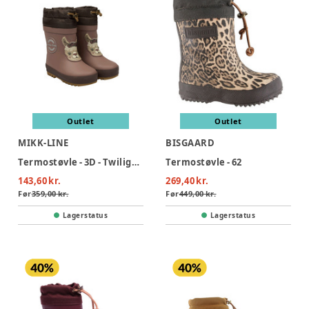
Outlet
Outlet
MIKK-LINE
BISGAARD
Termostøvle - 3D - Twilight mauve
Termostøvle - 62
143,60 kr.
269,40 kr.
Før
359,00 kr.
Før
449,00 kr.
Lagerstatus
Lagerstatus