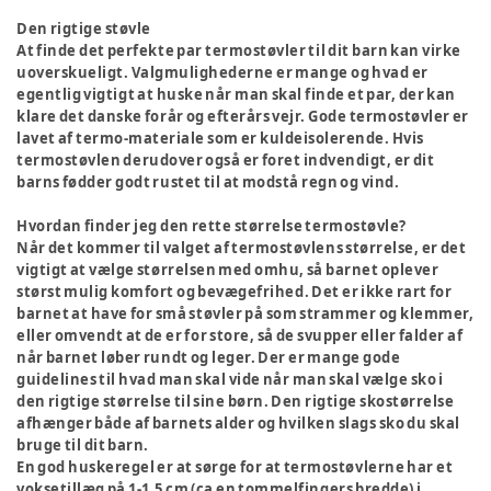
Den rigtige støvle
At finde det perfekte par termostøvler til dit barn kan virke
uoverskueligt. Valgmulighederne er mange og hvad er
egentlig vigtigt at huske når man skal finde et par, der kan
klare det danske forår og efterårs vejr. Gode termostøvler er
lavet af termo-materiale som er kuldeisolerende. Hvis
termostøvlen derudover også er foret indvendigt, er dit
barns fødder godt rustet til at modstå regn og vind.
Hvordan finder jeg den rette størrelse termostøvle?
Når det kommer til valget af termostøvlens størrelse, er det
vigtigt at vælge størrelsen med omhu, så barnet oplever
størst mulig komfort og bevægefrihed. Det er ikke rart for
barnet at have for små støvler på som strammer og klemmer,
eller omvendt at de er for store, så de svupper eller falder af
når barnet løber rundt og leger. Der er mange gode
guidelines til hvad man skal vide når man skal vælge sko i
den rigtige størrelse til sine børn. Den rigtige skostørrelse
afhænger både af barnets alder og hvilken slags sko du skal
bruge til dit barn.
En god huskeregel er at sørge for at termostøvlerne har et
voksetillæg på 1-1,5 cm (ca en tommelfingers bredde) i