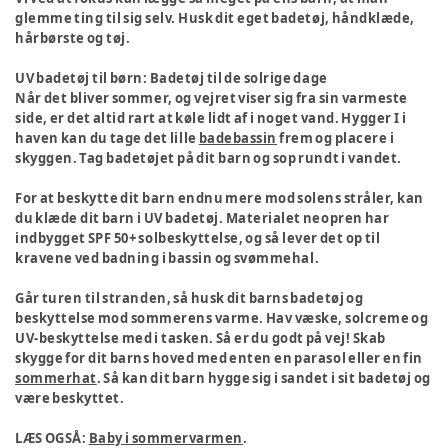
glemme ting til sig selv. Husk dit eget badetøj, håndklæde,
hårbørste og tøj.
UV badetøj til børn: Badetøj til de solrige dage
Når det bliver sommer, og vejret viser sig fra sin varmeste
side, er det altid rart at køle lidt af i noget vand. Hygger I i
haven kan du tage det lille
badebassin
frem og placere i
skyggen. Tag badetøjet på dit barn og sop rundt i vandet.
For at beskytte dit barn endnu mere mod solens stråler, kan
du klæde dit barn i UV badetøj. Materialet neopren har
indbygget SPF 50+ solbeskyttelse, og så lever det op til
kravene ved badning i bassin og svømmehal.
Går turen til stranden, så husk dit barns badetøj og
beskyttelse mod sommerens varme. Hav væske, solcreme og
UV-beskyttelse med i tasken. Så er du godt på vej! Skab
skygge for dit barns hoved med enten en parasol eller en fin
sommerhat
. Så kan dit barn hygge sig i sandet i sit badetøj og
være beskyttet.
LÆS OGSÅ:
Baby i sommervarmen
.