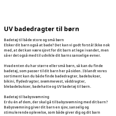
UV badedragter til børn
Badetøj til både store og små børn
Elsker dit barn også at bade? Det kan vi godt forstå! Ikke nok
med, at det kan være sjovt for dit barn at lege i vandet, men
så er det også med til udvikle dit barns sanselige evner.
Hvad enten du har større eller små børn, så kan du finde
badetøj, som passer til dit barn her på siden. I blandt vores
sortiment kan du både finde badedragter, badebukser,
bikini, flydedragter, svømmevest, våddragter,
blebadebukser, badehatte og UV badetøj til børn.
Badetøj til babysvømning
Er du én af dem, der skal gå til babysvømning med dit barn?
Babysvømning giver dit barn en sjov, sanselig og
stimulerende oplevelse, som både giver dig og dit barn