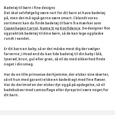
Badetøj til børn i fine designs
Det skal selvfølgelig være rart for dit barn at have badetøj
på, men det må også gerne være smart. I blandt vores
sortiment kan du finde badetøj til børn fra mærker som
Copenhagen Cartel
,
Name It
og
Konfidence
. De designer flot
og praktisk badetøj til dine børn, så de kan lege og plaske
rundt i vandet.
Er dit barn en baby, så er det måske mest dig der vælger
farverne ;) Hvad end du kan lide badetøj til din baby i blå,
lyserød, brun, gul eller grøn, så vil du med sikkerhed finde
noget i din smag.
Har du en lille prinsesse derhjemme, der elsker sine skørter,
så vil hun med garanti elske en badedragt med fine flæser.
Har du derimod en der elsker dyr og gå på opdagelse, så vil
badebukser med camouflage eller dyreprint være noget for
dit barn.