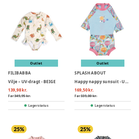
Outlet
Outlet
FILIBABBA
SPLASH ABOUT
Vilje – UV-dragt - BEIGE
Happy nappy sunsuit - Up & Away Pink
139,98 kr.
169,50 kr.
Før
349,95 kr.
Før
339,00 kr.
Lagerstatus
Lagerstatus