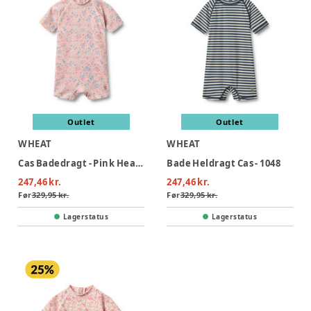
Outlet
Outlet
WHEAT
WHEAT
Cas Badedragt - Pink Heart Flowers
Bade Heldragt Cas - 1048
247,46 kr.
247,46 kr.
Før
329,95 kr.
Før
329,95 kr.
Lagerstatus
Lagerstatus