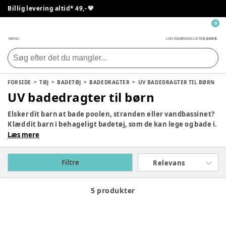
Billig levering altid* 49,- 💙
0
0,00 KR.
MENU
LOG IND
ØNSKELISTE
FORSIDE
TØJ
BADETØJ
BADEDRAGTER
UV BADEDRAGTER TIL BØRN
UV badedragter til børn
Elsker dit barn at bade poolen, stranden eller vandbassinet?
Klæd dit barn i behageligt badetøj, som de kan lege og bade i.
Skinner solen kan du finde UV badetøj til dit barn, så dit barn
Læs mere
altid er beskyttet mod solen stråler. Du kan både finde
badetøj til større børn og babyer i smarte farver og lækre
Filtre
Relevans
designs. Hvilken er din favorit?
5 produkter