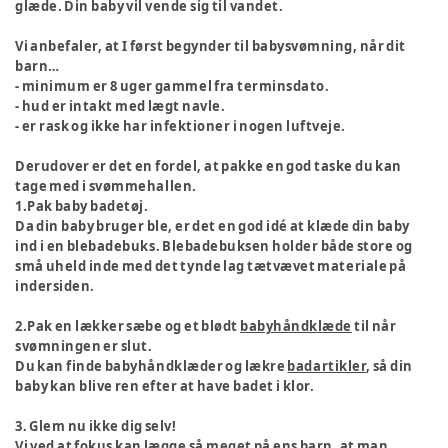
glæde. Din baby vil vende sig til vandet.
Vi anbefaler, at I først begynder til babysvømning, når dit
barn…
- minimum er 8 uger gammel fra terminsdato.
- hud er intakt med lægt navle.
- er rask og ikke har infektioner i nogen luftveje.
Derudover er det en fordel, at pakke en god taske du kan
tage med i svømmehallen.
1.Pak baby badetøj.
Da din baby bruger ble, er det en god idé at klæde din baby
ind i en blebadebuks. Blebadebuksen holder både store og
små uheld inde med det tynde lag tætvævet materiale på
indersiden.
2.Pak en lækker sæbe og et blødt
babyhåndklæde
til når
svømningen er slut.
Du kan finde babyhåndklæder og lækre
badartikler
, så din
baby kan blive ren efter at have badet i klor.
3. Glem nu ikke dig selv!
Vi ved at fokus kan lægge så meget på ens barn, at man