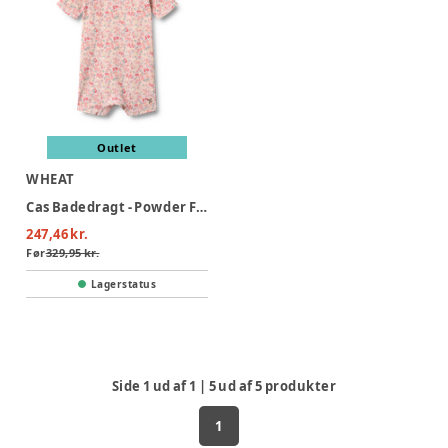
Outlet
WHEAT
Cas Badedragt - Powder Flowers And Seashells
247,46 kr.
Før
329,95 kr.
Lagerstatus
Side
1
ud af
1
|
5
ud af
5
produkter
1