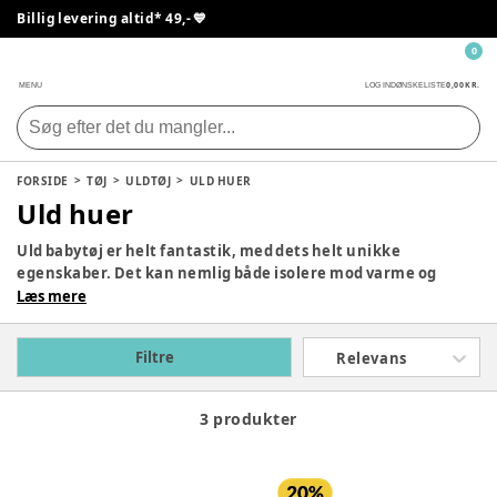
Billig levering altid* 49,- 💙
0
0,00 KR.
MENU
LOG IND
ØNSKELISTE
FORSIDE
TØJ
ULDTØJ
ULD HUER
Uld huer
Uld babytøj er helt fantastik, med dets helt unikke
egenskaber. Det kan nemlig både isolere mod varme og
kulde. I de kolde vintermåneder vil du opleve at uld babytøj
Læs mere
føles varmt, så snart du giver dit barn det på – uld babytøj
varmer mere end andre kunststoffer. Vi har et stort udvalg
Filtre
Relevans
af
det populære mærke Engel
, som fremstiller det fineste uld
babytøj af høj kvalitet.
3 produkter