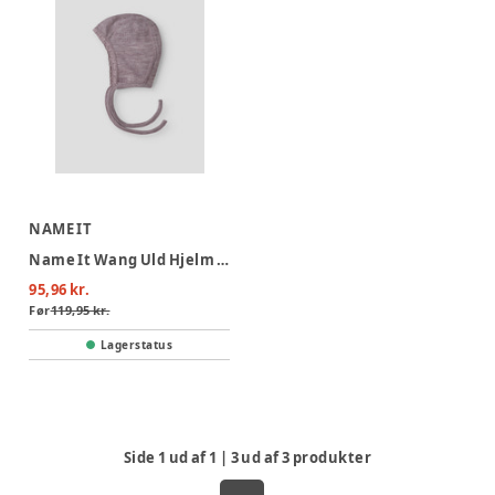
NAME IT
Name It Wang Uld Hjelm - Toadstool
95,96 kr.
Før
119,95 kr.
Lagerstatus
Side
1
ud af
1
|
3
ud af
3
produkter