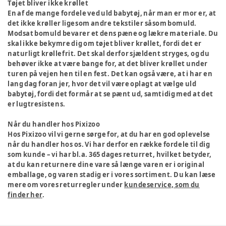
Tøjet bliver ikke krøllet
En af de mange fordele ved uld babytøj, når man er mor er, at
det ikke krøller ligesom andre tekstiler såsom bomuld.
Modsat bomuld bevarer et dens pæne og lækre materiale. Du
skal ikke bekymre dig om tøjet bliver krøllet, fordi det er
naturligt krøllefrit. Det skal derfor sjældent stryges, og du
behøver ikke at være bange for, at det bliver krøllet under
turen på vejen hen til en fest. Det kan også være, at i har en
lang dag foran jer, hvor det vil være oplagt at vælge uld
babytøj, fordi det formår at se pænt ud, samtidig med at det
er lugtresistens.
Når du handler hos Pixizoo
Hos Pixizoo vil vi gerne sørge for, at du har en god oplevelse
når du handler hos os. Vi har derfor en række fordele til dig
som kunde – vi har bl.a. 365 dages returret, hvilket betyder,
at du kan returnere dine vare så længe varen er i original
emballage, og varen stadig er i vores sortiment. Du kan læse
mere om vores returregler under
kundeservice, som du
finder her
.