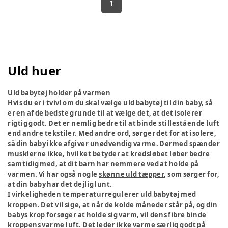
1
Uld huer
Uld babytøj holder på varmen
Hvis du er i tvivl om du skal vælge uld babytøj til din baby, så
er en af de bedste grunde til at vælge det, at det isolerer
rigtig godt. Det er nemlig bedre til at binde stillestående luft
end andre tekstiler. Med andre ord, sørger det for at isolere,
så din baby ikke afgiver unødvendig varme. Dermed spænder
musklerne ikke, hvilket betyder at kredsløbet løber bedre
samtidig med, at dit barn har nemmere ved at holde på
varmen. Vi har også nogle
skønne uld tæpper
, som sørger for,
at din baby har det dejlig lunt.
I virkeligheden temperaturregulerer uld babytøj med
kroppen. Det vil sige, at når de kolde måneder står på, og din
babys krop forsøger at holde sig varm, vil dens fibre binde
kroppens varme luft. Det leder ikke varme særlig godt på