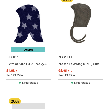
Outlet
BEKIDS
NAME IT
Elefanthue I Uld - Navy/6944
Name It Wang Uld Hjelm - Morel
51,98 kr.
95,96 kr.
Før
129,95 kr.
Før
119,95 kr.
Lagerstatus
Lagerstatus