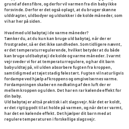
grund af dens fibre, og derfor vil varmen fra din baby ikke
forsvinde. Derfor er det også oplagt, at du bruger skønne
ulddragter, uldbodyer og uldsokker i de kolde måneder, som
vi har her på siden.
Hvad med uld babytøj i de varme måneder?
Tænker du, at du kun kan bruge uld babytøj, når der er
frostgrader, så er det ikke sandheden. Som tidligere nævnt,
er det temperaturregulerende, hvilket betyder at du både
kan bruge uld babytøj i de kolde og varme måneder. I varmt
vejr sveder vi for at temperaturregulere, og har dit barn
baby uldtøj på, vil ulden absorbere fugten fra kroppen,
samtidig med at tøjet stadig føles tørt. Fugten vil naturligvis
fordampe ved hjælp af kroppens og omgivelsernes varme.
Fordampningen skaber en nedkøling af den luft der er
mellem kroppen og ulden. Det har en rar kølende effekt for
din baby.
Uld babytøj er altså praktisk i alt slags vejr. Når det er koldt,
er det rigtig godt til at holde på varmen, og når det er varmt,
har det en kølende effekt. Det hjælper dit barn med at
regulere temperaturen i forskellige slags vejr.