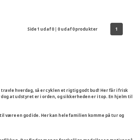
Side
1
ud af
0
|
0
ud af
0
produkter
1
travle hverdag, så er cyklen et rigtig godt bud! Her får i frisk
dog at udstyret er i orden, og sikkerheden er i top. En hjelm til
 hertil være en god ide. Her kan hele familien komme på tur og