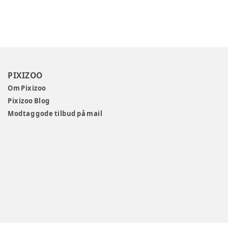
PIXIZOO
Om Pixizoo
Pixizoo Blog
Modtag gode tilbud på mail