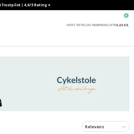
rustpilot | 4,6/5 Rating ⭐️
0
0,00 KR.
SIDST SETE
LOG IND
ØNSKELISTE
Relevans