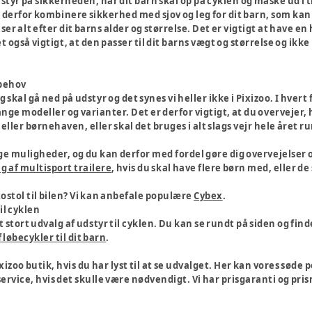
er styr på sikkerheden, når dit barn skal op på cyklen og måske ud 
derfor kombinere sikkerhed med sjov og leg for dit barn, som kan v
ser alt efter dit barns alder og størrelse. Det er vigtigt at have en
 det også vigtigt, at den passer til dit barns vægt og størrelse og i
 behov
 skal gå ned på udstyr og det synes vi heller ikke i Pixizoo. I hver
ge modeller og varianter. Det er derfor vigtigt, at du overvejer, hv
eller børnehaven, eller skal det bruges i alt slags vejr hele året r
e muligheder, og du kan derfor med fordel gøre dig overvejelser om
g af multisport trailere
, hvis du skal have flere børn med, eller de
ostol til bilen? Vi kan anbefale populære
Cybex
.
til cyklen
t stort udvalg af udstyr til cyklen. Du kan se rundt på siden og find
 løbecykler til dit barn
.
izoo butik, hvis du har lyst til at se udvalget. Her kan vores søde
rvice, hvis det skulle være nødvendigt. Vi har prisgaranti og pri