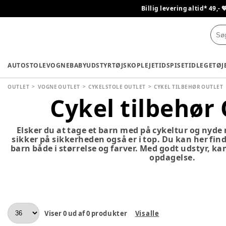
Billig levering altid* 49,- 
AUTOSTOLE
VOGNE
BABYUDSTYR
TØJ
SKO
PLEJETID
SPISETID
LEGETØJ
OUTLET
VOGNE OUTLET
CYKELSTOLE OUTLET
CYKEL TILBEHØR OUTLET
Cykel tilbehør
Elsker du at tage et barn med på cykeltur og nyde
sikker på sikkerheden også er i top. Du kan her finde
barn både i størrelse og farver. Med godt udstyr, 
opdagelse.
Viser
0
ud af
0
produkter
Vis alle