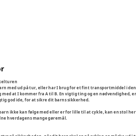
ør
kelturen
rn med ud på tur, eller har I brug for et fint transportmiddel i den 
 med at I kommer fra A til B. En vigtig ting og en nødvendighed, er 
gtig god ide, for at sikre dit barns sikkerhed.
t barn ikke kan følge med eller er for lille til at cykle, kan en stol
rdne hverdagens mange gøremål.