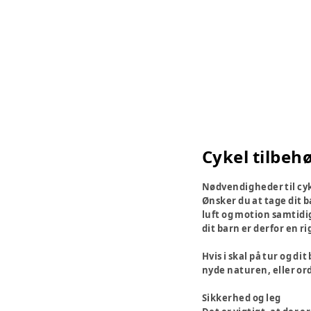
Cykel tilbeh
Nødvendigheder til cy
Ønsker du at tage dit ba
luft og motion samtidig
dit barn er derfor en ri
Hvis i skal på tur og di
nyde naturen, eller o
Sikkerhed og leg