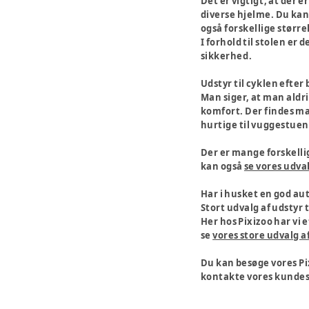
Det er vigtigt, at der 
diverse hjelme. Du kan 
også forskellige størrel
I forhold til stolen er
sikkerhed.
Udstyr til cyklen efter
Man siger, at man aldrig
komfort. Der findes man
hurtige til vuggestuen 
Der er mange forskellig
kan også
se vores udval
Har i husket en god aut
Stort udvalg af udstyr 
Her hos Pixizoo har vi e
se
vores store udvalg af
Du kan besøge vores Pix
kontakte vores kundese