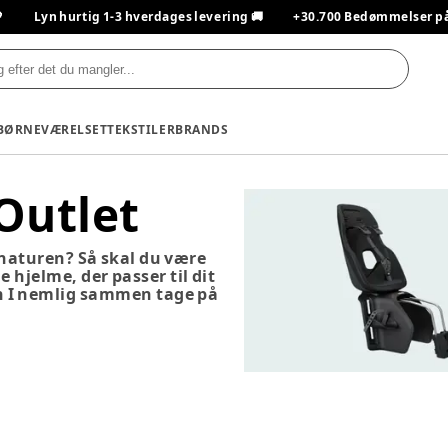

Lyn hurtig 1-3 hverdages levering 🚚
+30.700 Bedømmelser på T
BØRNEVÆRELSET
TEKSTILER
BRANDS
 Outlet
 naturen? Så skal du være
 hjelme, der passer til dit
kan I nemlig sammen tage på