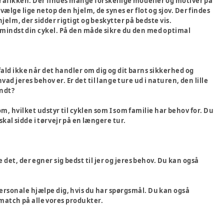
i trafikken. Der findes mange forskellige modeller og motiver på
ælge lige netop den hjelm, de synes er flot og sjov. Der findes
 hjelm, der sidder rigtigt og beskytter på bedste vis.
kke mindst din cykel. På den måde sikre du den med optimal
t fald ikke når det handler om dig og dit barns sikkerhed og
ad jeres behov er. Er det til lange ture ud i naturen, den lille
undt?
, hvilket udstyr til cyklen som I som familie har behov for. Du
 skal sidde i tørvejr på en længere tur.
e det, der egner sig bedst til jer og jeres behov. Du kan også
 personale hjælpe dig, hvis du har spørgsmål. Du kan også
smatch på alle vores produkter.